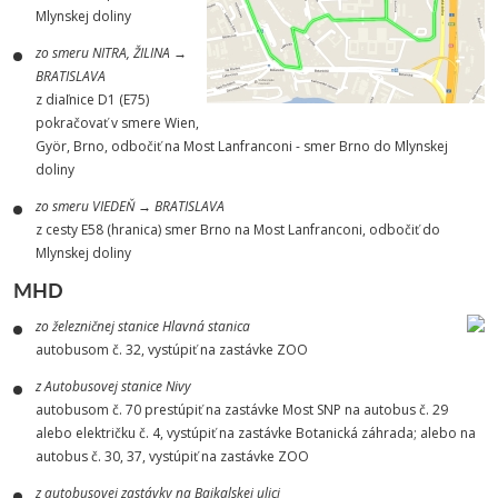
Mlynskej doliny
zo smeru NITRA, ŽILINA →
BRATISLAVA
z diaľnice D1 (E75)
pokračovať v smere Wien,
Györ, Brno, odbočiť na Most Lanfranconi - smer Brno do Mlynskej
doliny
zo smeru VIEDEŇ → BRATISLAVA
z cesty E58 (hranica) smer Brno na Most Lanfranconi, odbočiť do
Mlynskej doliny
MHD
zo železničnej stanice Hlavná stanica
autobusom č. 32, vystúpiť na zastávke ZOO
z Autobusovej stanice Nivy
autobusom č. 70 prestúpiť na zastávke Most SNP na autobus č. 29
alebo električku č. 4, vystúpiť na zastávke Botanická záhrada; alebo na
autobus č. 30, 37, vystúpiť na zastávke ZOO
z autobusovej zastávky na Bajkalskej ulici