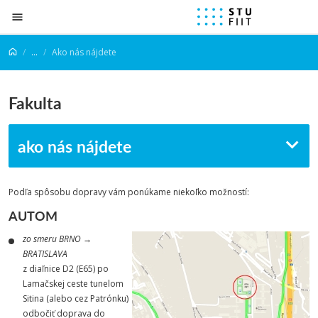
Prejsť na obsah
...
Ako nás nájdete
Fakulta
ako nás nájdete
Podľa spôsobu dopravy vám ponúkame niekoľko možností:
AUTOM
zo smeru BRNO →
BRATISLAVA
z diaľnice D2 (E65) po
Lamačskej ceste tunelom
Sitina (alebo cez Patrónku)
odbočiť doprava do