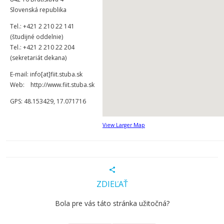
Slovenská republika
Tel.: +421 2 210 22 141
(študijné oddelnie)
Tel.: +421 2 210 22 204
(sekretariát dekana)
E-mail: info[at]fiit.stuba.sk
Web: http://www.fiit.stuba.sk
GPS: 48.153429, 17.071716
View Larger Map
ZDIEĽAŤ
Bola pre vás táto stránka užitočná?