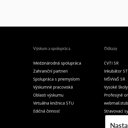
Výskum a spolupráca
Odkazy
Medzinárodná spolupráca
CVTI SR
Zahraniční partneri
Inkubátor S
Spolupráca s priemyslom
MŠVVaŠ SR
Výskumné pracoviská
Vysoké školy
Oblasti výskumu
Profesijné o
Virtuálna knižnica STU
webmail.stu
Edičná činnosť
Stravovací s
Nasta