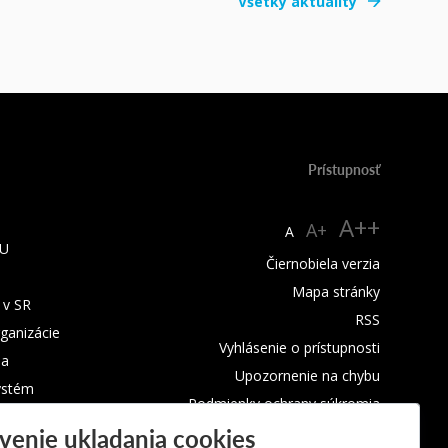
Všetky aktuality
Prístupnosť
A++
A+
A
TU
Čiernobiela verzia
Mapa stránky
 v SR
RSS
rganizácie
Vyhlásenie o prístupnosti
ba
Upozornenie na chybu
ystém
Podmienky ochrany súkromia
venie ukladania cookies
Využívanie cookies