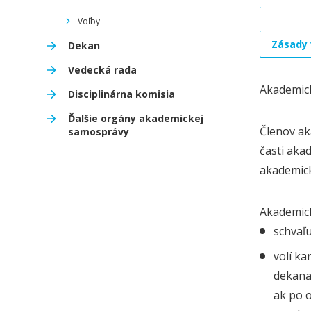
Voľby
Zásady 
Dekan
Vedecká rada
Akademick
Disciplinárna komisia
Ďalšie orgány akademickej
Členov ak
samosprávy
časti aka
akademick
Akademick
schvaľu
volí ka
dekana
ak po 