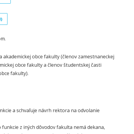
3)
om.
ia akademickej obce fakulty (členov zamestnaneckej
ickej obce fakulty a členov študentskej časti
bce fakulty).
nkcie a schvaľuje návrh rektora na odvolanie
 funkcie z iných dôvodov fakulta nemá dekana,