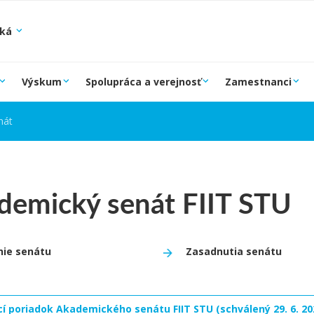
ská
Výskum
Spolupráca a verejnosť
Zamestnanci
nát
demický senát FIIT STU
nie senátu
Zasadnutia senátu
í poriadok Akademického senátu FIIT STU (schválený 29. 6. 20