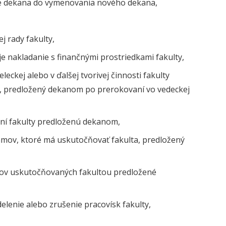
ie dekana do vymenovania nového dekana,
 rady fakulty,
je nakladanie s finančnými prostriedkami fakulty,
eckej alebo v ďalšej tvorivej činnosti fakulty
y, predložený dekanom po prerokovaní vo vedeckej
ení fakulty predloženú dekanom,
amov, ktoré má uskutočňovať fakulta, predložený
amov uskutočňovaných fakultou predložené
delenie alebo zrušenie pracovísk fakulty,