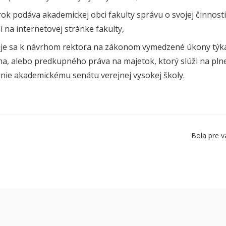
rok podáva akademickej obci fakulty správu o svojej činnost
í na internetovej stránke fakulty,
uje sa k návrhom rektora na zákonom vymedzené úkony týka
a, alebo predkupného práva na majetok, ktorý slúži na plne
enie akademickému senátu verejnej vysokej školy.
Bola pre v