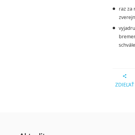
raz za 
zverejn
vyjadr
bremen
schvál
ZDIEĽAŤ