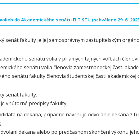
volieb do Akademického senátu FIIT STU (schválené 29. 6. 202
ý senát fakulty je jej samosprávnym zastupiteľským orgán
ademického senátu volia v priamych tajných voľbách členov
demického senátu volia členovia zamestnaneckej časti akadem
ého senátu fakulty členovia študentskej časti akademickej o
ý senát fakulty:
je vnútorné predpisy fakulty,
ndidáta na dekana, prípadne navrhuje odvolanie dekana z fu
;
odvolaní dekana alebo po predčasnom skončení výkonu jeho