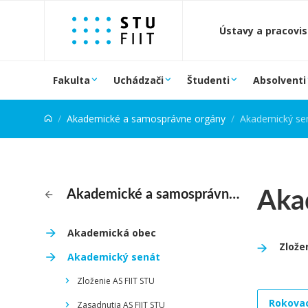
Prejsť na obsah
Ústavy a pracovi
Fakulta
Uchádzači
Študenti
Absolventi
Akademické a samosprávne orgány
Akademický se
Aka
Akademické a samosprávne orgány
Akademická obec
Zlože
Akademický senát
Zloženie AS FIIT STU
Rokovac
Zasadnutia AS FIIT STU