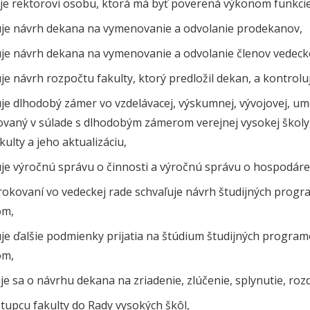
je rektorovi osobu, ktorá má byť poverená výkonom funkc
uje návrh dekana na vymenovanie a odvolanie prodekanov,
uje návrh dekana na vymenovanie a odvolanie členov vedeckej
je návrh rozpočtu fakulty, ktorý predložil dekan, a kontrolu
je dlhodobý zámer vo vzdelávacej, výskumnej, vývojovej, umel
ovaný v súlade s dlhodobým zámerom verejnej vysokej škol
kulty a jeho aktualizáciu,
uje výročnú správu o činnosti a výročnú správu o hospodár
rokovaní vo vedeckej rade schvaľuje návrh študijných progr
om,
uje ďalšie podmienky prijatia na štúdium študijných progr
om,
je sa o návrhu dekana na zriadenie, zlúčenie, splynutie, roz
stupcu fakulty do Rady vysokých škôl,