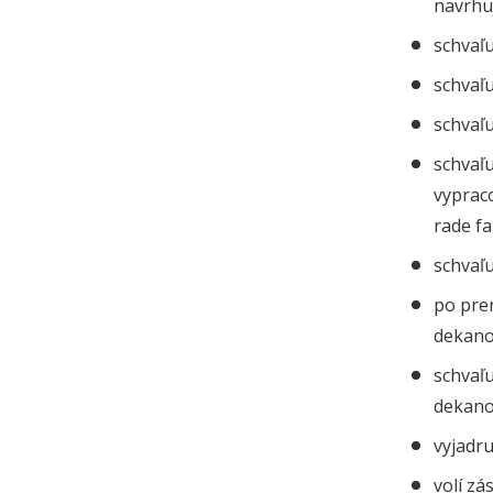
navrhu
schvaľ
schvaľ
schvaľu
schvaľu
vyprac
rade fa
schvaľ
po pre
dekan
schvaľ
dekan
vyjadru
volí zá