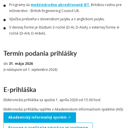
Programy sú
medzinárodne akreditované IET
, Britskou radou pre
inžinierstvo - British Engineering Council UK.
Výučba prebieha v slovenskom jazyku a v anglickom jazyku.
V dennej forme je štúdium 3-ročné (D-AI, D-AIxA), v externej forme 4-
ročné (D-AI4, D-AI4xA).
Termín podania prihlášky
do
31. mája 2026
(s nástupom od 1. septembra 2026)
E-prihláška
Elektronická prihláška sa spúšťa 1. apríla 2026 od 15.00 hod.
Elektronickú prihlášku vyplňte v Akademickom informačnom systéme (AIS):
Akademický informačný systém
Pozorne si prečítajte návod na jej vyplnenie