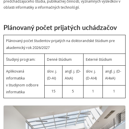
predchádzajúceho štúdia, publikačnej činnosti, významných výsledkov v
oblasti informatiky a informačných technológií.
Plánovaný počet prijatých uchádzačov
Plánovaný počet študentov prijatých na doktorandské štúdium pre
akademický rok 2026/2027
Študijný program:
Denné štúdium
Externé štúdium
Aplikovaná
slov. j.
angl. j. (D-
slov. j.
angl. j. (D-
informatika
(D-AI)
AIxA)
(D-AI4)
AI4xA)
v študijnom odbore
15
5
1
1
informatika