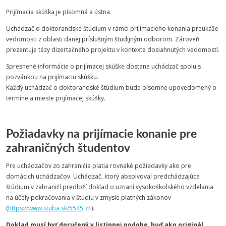
Prijímacia skúška je písomná a ústna.
Uchádzač o doktorandské štúdium v rámci prijímacieho konania preukáže
vedomosti z oblasti danej príslušným študijným odborom. Zároveň
prezentuje tézy dizertačného projektu v kontexte dosiahnutých vedomostí.
Spresnené informácie o prijímacej skúške dostane uchádzač spolu s
pozvánkou na prijímaciu skúšku.
Každý uchádzač o doktorandské štúdium bude písomne upovedomený o
termíne a mieste prijímacej skúšky.
Požiadavky na prijímacie konanie pre
zahraničných študentov
Pre uchádzačov zo zahraničia platia rovnaké požiadavky ako pre
domácich uchádzačov. Uchádzač, ktorý absolvoval predchádzajúce
štúdium v zahraničí predloží doklad o uznaní vysokoškolského vzdelania
na účely pokračovania v štúdiu v zmysle platných zákonov
(
https://www.stuba.sk/5545
).
Doklad musí byť doručený v listinnej podobe, buď ako originál