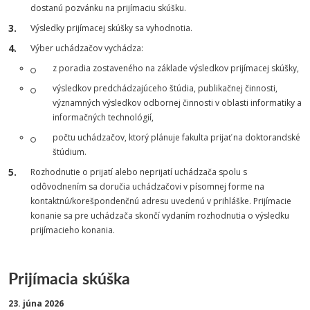
dostanú pozvánku na prijímaciu skúšku.
Výsledky prijímacej skúšky sa vyhodnotia.
Výber uchádzačov vychádza:
z poradia zostaveného na základe výsledkov prijímacej skúšky,
výsledkov predchádzajúceho štúdia, publikačnej činnosti,
významných výsledkov odbornej činnosti v oblasti informatiky a
informačných technológií,
počtu uchádzačov, ktorý plánuje fakulta prijať na doktorandské
štúdium.
Rozhodnutie o prijatí alebo neprijatí uchádzača spolu s
odôvodnením sa doručia uchádzačovi v písomnej forme na
kontaktnú/korešpondenčnú adresu uvedenú v prihláške. Prijímacie
konanie sa pre uchádzača skončí vydaním rozhodnutia o výsledku
prijímacieho konania.
Prijímacia skúška
23. júna 2026