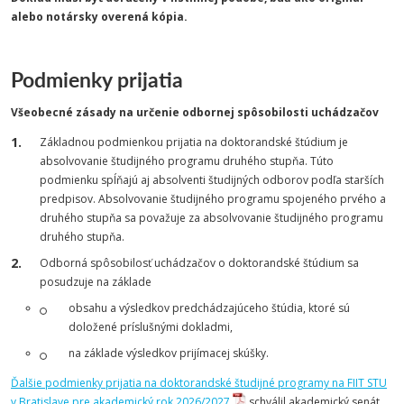
alebo notársky overená kópia.
Podmienky prijatia
Všeobecné zásady na určenie odbornej spôsobilosti uchádzačov
Základnou podmienkou prijatia na doktorandské štúdium je
absolvovanie študijného programu druhého stupňa. Túto
podmienku spĺňajú aj absolventi študijných odborov podľa starších
predpisov. Absolvovanie študijného programu spojeného prvého a
druhého stupňa sa považuje za absolvovanie študijného programu
druhého stupňa.
Odborná spôsobilosť uchádzačov o doktorandské štúdium sa
posudzuje na základe
obsahu a výsledkov predchádzajúceho štúdia, ktoré sú
doložené príslušnými dokladmi,
na základe výsledkov prijímacej skúšky.
Ďalšie podmienky prijatia na doktorandské študijné programy na FIIT STU
v Bratislave pre akademický rok 2026/2027
schválil akademický senát