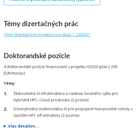
Témy dizertačných prác
Témy dizertačných projektov pre akad. r. 2026/27
Doktorandské pozície
4 doktorandské pozície financované z projektu H2020 (plat 2 200
EUR/mesiac)
Témy:
Škálovateľná AI infraštruktúra a riadenie životného cyklu pre
hybridné HPC–Cloud prostredia (2 pozície)
Dôveryhodná multimodálna AI pre prepojené humanoidné roboty s
využitím HPC infraštruktúry (2 pozície)
Viac detailov...