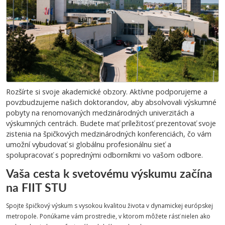
Rozšírte si svoje akademické obzory. Aktívne podporujeme a
povzbudzujeme našich doktorandov, aby absolvovali výskumné
pobyty na renomovaných medzinárodných univerzitách a
výskumných centrách. Budete mať príležitosť prezentovať svoje
zistenia na špičkových medzinárodných konferenciách, čo vám
umožní vybudovať si globálnu profesionálnu sieť a
spolupracovať s poprednými odborníkmi vo vašom odbore.
Vaša cesta k svetovému výskumu začína
na FIIT STU
Spojte špičkový výskum s vysokou kvalitou života v dynamickej európskej
metropole. Ponúkame vám prostredie, v ktorom môžete rásť nielen ako