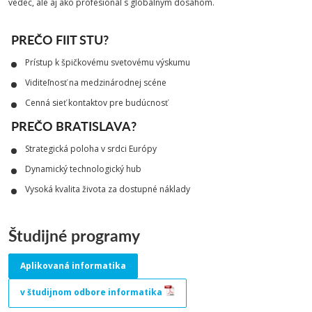
vedec, ale aj ako profesionál s globálnym dosahom.
PREČO FIIT STU?
Prístup k špičkovému svetovému výskumu
Viditeľnosť na medzinárodnej scéne
Cenná sieť kontaktov pre budúcnosť
PREČO BRATISLAVA?
Strategická poloha v srdci Európy
Dynamický technologický hub
Vysoká kvalita života za dostupné náklady
Študijné programy
Aplikovaná informatika
v študijnom odbore informatika