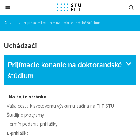
Prejsť na obsah
...
Prijímacie konanie na doktorandské štúdium
Uchádzači
Prijímacie konanie na doktorandské
štúdium
Na tejto stránke
Vaša cesta k svetovému výskumu začína na FIIT STU
Študijné programy
Termín podania prihlášky
E-prihláška