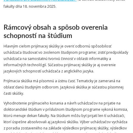
fakulty dňa 18. novembra 2025.
Rámcový obsah a spôsob overenia
schopností na štúdium
Hlavným cieľom prijímacej skúšky je overiť odbornú spôsobilosť
uchádzača študovať vo zvolenom študijnom programe; zistiť predpoklady
uchádzača na samostatnú tvorivú činnosť v oblasti informatiky a
informačných technológií. Súčasťou prijímacej skúšky je aj overenie
jazykových schopností uchádzača z anglického jazyka.
Prijímacia skúška má písomnú a ústnu časť. Tematicky je zameraná na
oblasť danú študijným odborom. Jazyková skúška je súčasťou písomnej
časti skúšky.
Vyhodnotenie prijímacieho konania a návrh uchádzačov na prijatie na
doktorandské štúdium v príslušnom študijnom programe vykoná komisia,
ktorú menuje dekan fakulty. Na štúdium môžu byť prijatí len tí uchádzači,
ktorí úspešne absolvovali aj jazykovú skúšku. Výber uchádzačov vychádza
z poradia zostaveného na základe výsledkov prijímacej skúšky, výsledkov