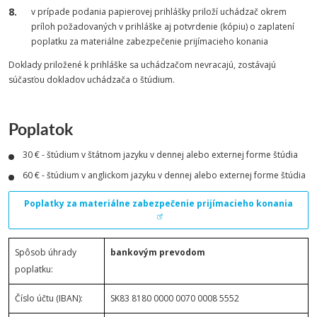
v prípade podania papierovej prihlášky priloží uchádzač okrem
príloh požadovaných v prihláške aj potvrdenie (kópiu) o zaplatení
poplatku za materiálne zabezpečenie prijímacieho konania
Doklady priložené k prihláške sa uchádzačom nevracajú, zostávajú
súčasťou dokladov uchádzača o štúdium.
Poplatok
30 € - štúdium v štátnom jazyku v dennej alebo externej forme štúdia
60 € - štúdium v anglickom jazyku v dennej alebo externej forme štúdia
Poplatky za materiálne zabezpečenie prijímacieho konania
Spôsob úhrady
bankovým prevodom
poplatku:
Číslo účtu (IBAN):
SK83 8180 0000 0070 0008 5552