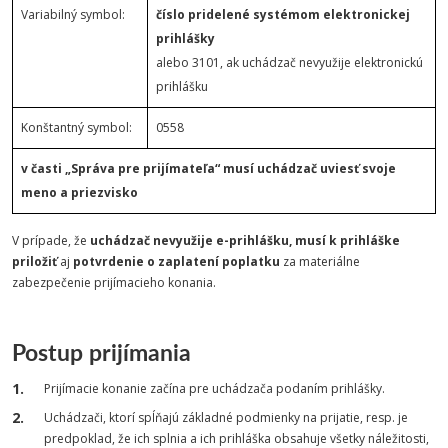
Variabilný symbol:
číslo pridelené systémom elektronickej
prihlášky
alebo 3101, ak uchádzač nevyužije elektronickú
prihlášku
Konštantný symbol:
0558
v časti „Správa pre prijímateľa“ musí uchádzač uviesť svoje
meno a priezvisko
V prípade, že
uchádzač nevyužije e-prihlášku, musí k prihláške
priložiť
aj
potvrdenie o zaplatení poplatku
za materiálne
zabezpečenie prijímacieho konania.
Postup prijímania
Prijímacie konanie začína pre uchádzača podaním prihlášky.
Uchádzači, ktorí spĺňajú základné podmienky na prijatie, resp. je
predpoklad, že ich splnia a ich prihláška obsahuje všetky náležitosti,