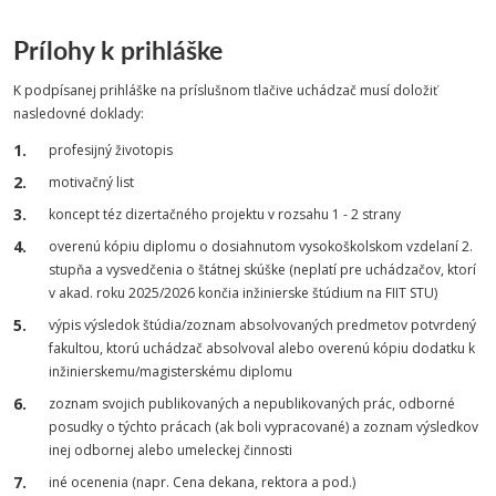
Prílohy k prihláške
K podpísanej prihláške na príslušnom tlačive uchádzač musí doložiť
nasledovné doklady:
profesijný životopis
motivačný list
koncept téz dizertačného projektu v rozsahu 1 - 2 strany
overenú kópiu diplomu o dosiahnutom vysokoškolskom vzdelaní 2.
stupňa a vysvedčenia o štátnej skúške (neplatí pre uchádzačov, ktorí
v akad. roku 2025/2026 končia inžinierske štúdium na FIIT STU)
výpis výsledok štúdia/zoznam absolvovaných predmetov potvrdený
fakultou, ktorú uchádzač absolvoval alebo overenú kópiu dodatku k
inžinierskemu/magisterskému diplomu
zoznam svojich publikovaných a nepublikovaných prác, odborné
posudky o týchto prácach (ak boli vypracované) a zoznam výsledkov
inej odbornej alebo umeleckej činnosti
iné ocenenia (napr. Cena dekana, rektora a pod.)