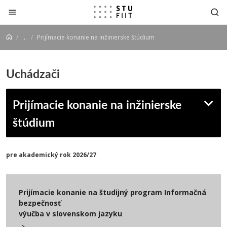
Prejsť na obsah
...
Prijímacie konanie na inžinierske štúdium
Uchádzači
Prijímacie konanie na inžinierske
štúdium
pre akademický rok 2026/27
Prijímacie konanie na študijný program
Informačná
bezpečnosť
výučba v slovenskom jazyku