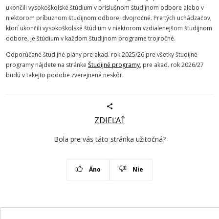
ukončili vysokoškolské štúdium v príslušnom študijnom odbore alebo v
niektorom príbuznom študijnom odbore, dvojročné. Pre tých uchádzačov,
ktorí ukončili vysokoškolské štúdium v niektorom vzdialenejšom študijnom
odbore, je štúdium v každom študijnom programe trojročné.
Odporúčané študijné plány pre akad. rok 2025/26 pre všetky študijné
programy nájdete na stránke
Študijné programy
, pre akad. rok 2026/27
budú v takejto podobe zverejnené neskôr.
ZDIEĽAŤ
Bola pre vás táto stránka užitočná?
Áno
Nie