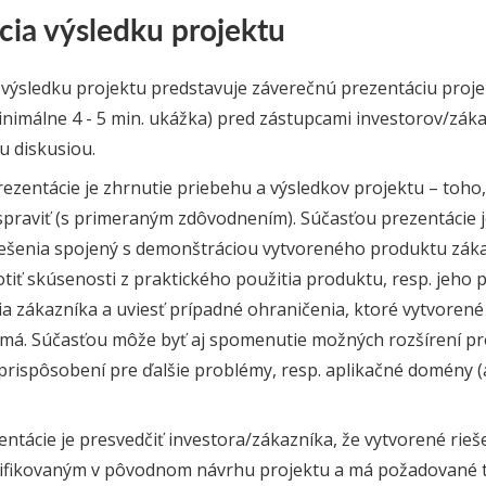
cia výsledku projektu
 výsledku projektu predstavuje záverečnú prezentáciu proje
inimálne 4 - 5 min. ukážka) pred zástupcami investorov/zák
u diskusiou.
zentácie je zhrnutie priebehu a výsledkov projektu – toho, 
spraviť (s primeraným zdôvodnením). Súčasťou prezentácie j
riešenia spojený s demonštráciou vytvoreného produktu zákaz
tiť skúsenosti z praktického použitia produktu, resp. jeho
a zákazníka a uviesť prípadné ohraničenia, ktoré vytvorené 
 má. Súčasťou môže byť aj spomenutie možných rozšírení p
prispôsobení pre ďalšie problémy, resp. aplikačné domény (a
.
entácie je presvedčiť investora/zákazníka, že vytvorené rie
tifikovaným v pôvodnom návrhu projektu a má požadované 