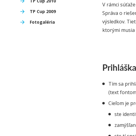
TP Cup 2010
V rámci súťaže
TP Cup 2009
Správa o rieše
výsledkov. Tie
Fotogaléria
ktorými musia 
Prihlášk
Tím sa prih
(text fonto
Cieľom je pr
ste ident
zamýšľané