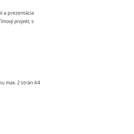
i a prezentácia
Tímový projekt
, s
hu max. 2 strán A4