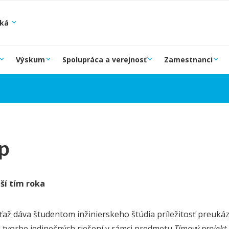
ská
Výskum
Spolupráca a verejnosť
Zamestnanci
p
pší tím roka
ťaž dáva študentom inžinierskeho štúdia príležitosť preukáz
i tvorbe jedinečných riešení v rámci predmetu
Tímový projekt