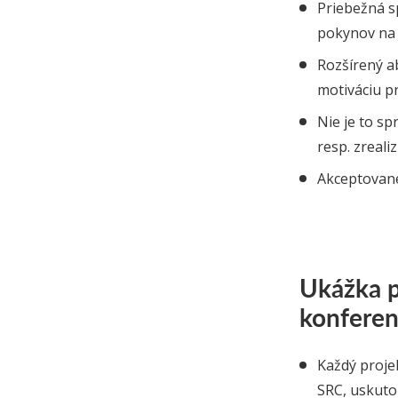
Priebežná s
pokynov na 
Rozšírený ab
motiváciu pr
Nie je to spr
resp. zreali
Akceptované
Ukážka p
konferen
Každý projek
SRC, uskuto