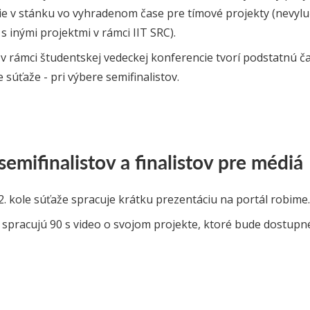
e v stánku vo vyhradenom čase pre tímové projekty (nevylu
 s inými projektmi v rámci IIT SRC).
 v rámci študentskej vedeckej konferencie tvorí podstatnú č
súťaže - pri výbere semifinalistov.
emifinalistov a finalistov pre médiá
2. kole súťaže spracuje krátku prezentáciu na portál robime.
i spracujú 90 s video o svojom projekte, ktoré bude dostupné