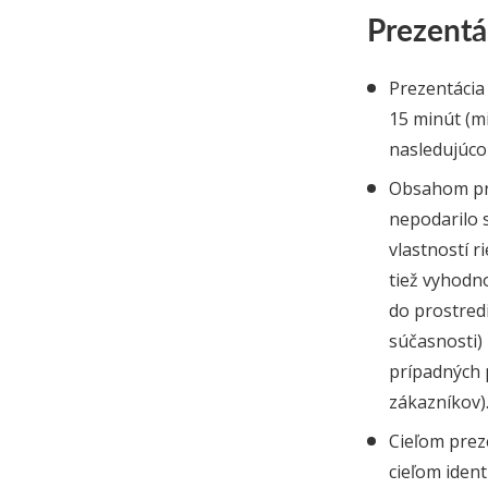
Prezentá
Prezentácia
15 minút (m
nasledujúco
Obsahom pre
nepodarilo 
vlastností 
tiež vyhodno
do prostredi
súčasnosti)
prípadných 
zákazníkov)
Cieľom prez
cieľom iden