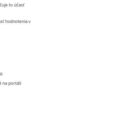
čuje to účasť
asť hodnotenia v
it
 na portáli