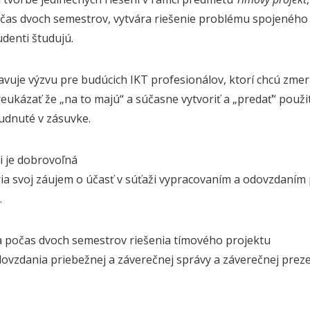
čas dvoch semestrov, vytvára riešenie problému spojeného
udenti študujú.
vuje výzvu pre budúcich IKT profesionálov, ktorí chcú zmer
reukázať že „na to majú“ a súčasne vytvoriť a „predať“ použit
udnuté v zásuvke.
i je dobrovoľná
ria svoj záujem o účasť v súťaži vypracovaním a odovzdaním 
.
a počas dvoch semestrov riešenia tímového projektu
ovzdania priebežnej a záverečnej správy a záverečnej prez