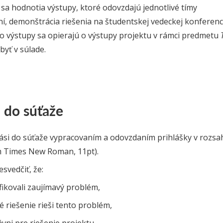
 sa hodnotia výstupy, ktoré odovzdajú jednotlivé tímy
ní, demonštrácia riešenia na študentskej vedeckej konferenci
to výstupy sa opierajú o výstupy projektu v rámci predmetu
byť v súlade.
a do súťaže
lási do súťaže vypracovaním a odovzdaním prihlášky v rozsa
m Times New Roman, 11pt).
esvedčiť, že:
ifikovali zaujímavý problém,
 riešenie rieši tento problém,