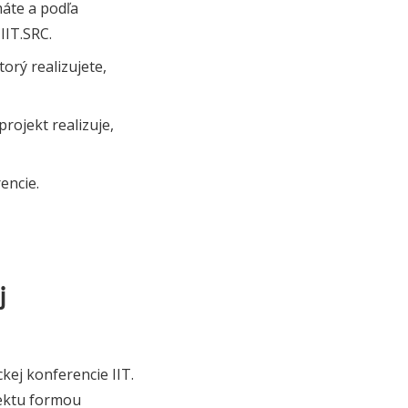
máte a podľa
IIT.SRC.
orý realizujete,
projekt realizuje,
encie.
j
kej konferencie IIT.
jektu formou