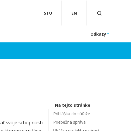
STU
EN
Odkazy
Na tejto stránke
Prihláška do súťaže
ať svoje schopnosti
Priebežná správa
, v ktorom sa v tíme,
Ukážka projektu v rámci