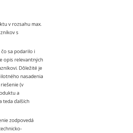
ktu v rozsahu max.
azníkov s
čo sa podarilo i
e opis relevantných
níkovi. Dôležité je
 pilotného nasadenia
riešenie (v
roduktu a
 teda ďalších
šenie zodpovedá
technicko-