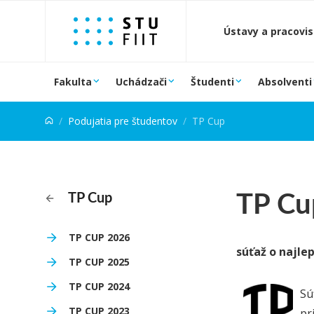
Prejsť na obsah
Ústavy a pracovi
Fakulta
Uchádzači
Študenti
Absolventi
Podujatia pre študentov
TP Cup
TP Cu
TP Cup
TP CUP 2026
súťaž o najle
TP CUP 2025
TP CUP 2024
Sú
TP CUP 2023
pr