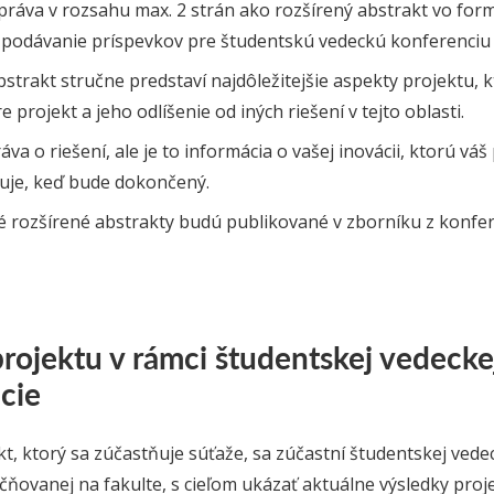
práva v rozsahu max. 2 strán ako rozšírený abstrakt vo for
podávanie príspevkov pre študentskú vedeckú konferenciu 
strakt stručne predstaví najdôležitejšie aspekty projektu, kt
e projekt a jeho odlíšenie od iných riešení v tejto oblasti.
áva o riešení, ale je to informácia o vašej inovácii, ktorú váš 
zuje, keď bude dokončený.
 rozšírené abstrakty budú publikované v zborníku z konfer
rojektu v rámci študentskej vedecke
cie
t, ktorý sa zúčastňuje súťaže, sa zúčastní študentskej vedec
čňovanej na fakulte, s cieľom ukázať aktuálne výsledky pro