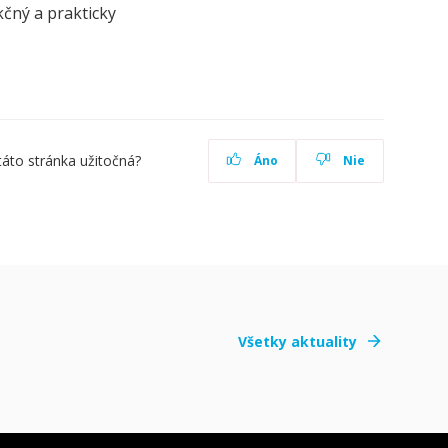
kčný a prakticky
táto stránka užitočná?
Áno
Nie
Všetky aktuality