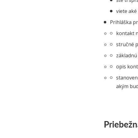
ste tí sp
viete aké
Prihláška p
kontakt n
stručné p
základnú 
opis kont
stanoveni
akým bud
Priebežn