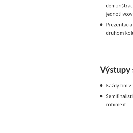
demonštráci
jednotlivcov
Prezentácia
druhom kole 
Výstupy s
Každý tím v 
Semifinalist
robime.it