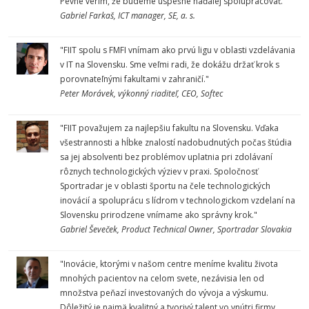
Pevne verím, že budeme úspešne naďalej spolupracovať."
Gabriel Farkaš, ICT manager, SE, a. s.
"FIIT spolu s FMFI vnímam ako prvú ligu v oblasti vzdelávania
v IT na Slovensku. Sme veľmi radi, že dokážu držať krok s
porovnateľnými fakultami v zahraničí."
Peter Morávek, výkonný riaditeľ, CEO, Softec
"FIIT považujem za najlepšiu fakultu na Slovensku. Vďaka
všestrannosti a hĺbke znalostí nadobudnutých počas štúdia
sa jej absolventi bez problémov uplatnia pri zdolávaní
rôznych technologických výziev v praxi. Spoločnosť
Sportradar je v oblasti športu na čele technologických
inovácií a spoluprácu s lídrom v technologickom vzdelaní na
Slovensku prirodzene vnímame ako správny krok."
Gabriel Ševeček, Product Technical Owner, Sportradar Slovakia
"Inovácie, ktorými v našom centre meníme kvalitu života
mnohých pacientov na celom svete, nezávisia len od
množstva peňazí investovaných do vývoja a výskumu.
Dôležitý je najmä kvalitný a tvorivý talent vo vnútri firmy,