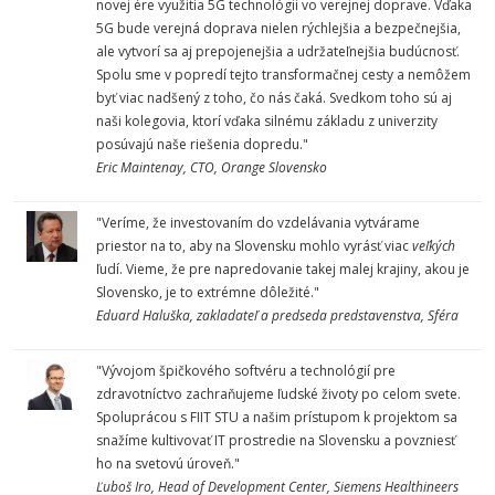
novej ére využitia 5G technológii vo verejnej doprave. Vďaka
5G bude verejná doprava nielen rýchlejšia a bezpečnejšia,
ale vytvorí sa aj prepojenejšia a udržateľnejšia budúcnosť.
Spolu sme v popredí tejto transformačnej cesty a nemôžem
byť viac nadšený z toho, čo nás čaká. Svedkom toho sú aj
naši kolegovia, ktorí vďaka silnému základu z univerzity
posúvajú naše riešenia dopredu."
Eric Maintenay, CTO, Orange Slovensko
"Veríme, že investovaním do vzdelávania vytvárame
priestor na to, aby na Slovensku mohlo vyrásť viac
veľkých
ľudí. Vieme, že pre napredovanie takej malej krajiny, akou je
Slovensko, je to extrémne dôležité."
Eduard Haluška, zakladateľ a predseda predstavenstva, Sféra
"Vývojom špičkového softvéru a technológií pre
zdravotníctvo zachraňujeme ľudské životy po celom svete.
Spoluprácou s FIIT STU a našim prístupom k projektom sa
snažíme kultivovať IT prostredie na Slovensku a povzniesť
ho na svetovú úroveň."
Ľuboš Iro, Head of Development Center, Siemens Healthineers