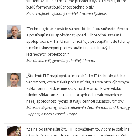
študentov FIIT STU môžeme prispieť k vývoju riešení, ktoré
budú formovať budúcnosť technológií."
Peter Trajlinek, výkonný riaditeľ, Aricoma Systems
"Technologické inovácie sú neoddeliteľnou súčasťou života
a posúvajú našu spoločnosť vpred. Dlhoročná úspešná
spolupráca s FIIT STU nám umožňuje prepájať mladé talenty
s našimi skúsenými profesionálmi na zaujímavých a
jedinečných projektoch."
Martin Murgáč, generálny riaditeľ, Alanata
„Študenti FIIT majú vynikajúci rozhľad o IT technológiách a
vedomosti, ktoré získali počas štúdia, sú pre nich výborným
základom na získavanie skúseností v praxi. Práve vďaku
silným základom z FIIT sa na projektoch realizovaných v
našej spoločnosti rýchlo stávajú cennou súčasťou tímov.“
Miroslav Kepencay, vedúci oddelenia Coordination and Strategy
Support, Asseco Central Europe
"Za najpozitívnejšiu črtu FIIT považujem to, v čom je stabilne
už niekoľko rokov lídrom - zamestnanosť absolventov. Bolo