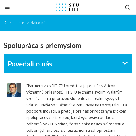
Prejsť na obsah
...
Povedali o nás
Spolupráca s priemyslom
Povedali o nás
"Partnerstvo s FIIT STU predstavuje pre nás v Aricome
významnú príležitosť. FIIT STU je známa svojím kvalitným
vzdelávaním a prípravou študentov na reálne výzvy v IT
sektore. Naša spoločnosť sa zameriava na rozvoj talentu a
podporu inovácií, a preto je pre nás prirodzeným krokom
spolupracovať s fakultou, ktorá vychováva budúcich
odborníkov v IT. Veríme, že spojením našich skúseností a
odborných znalostí s entuziazmom a schopnosťami