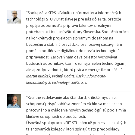
"Spolupráca SEPS s Fakultou informatiky a informačných
technológií STU v Bratislave je pre nás dôležitá, pretože
prepája odbornosť a prípravu talentov s reálnymi
potrebami kritickej infraštruktúry Slovenska. Spoločná práca
na konkrétnych projektoch s priamym dosahom na
bezpečnú a stabilnú prevádzku prenosovej sústavy nám
pomáha posilňovať digitálnu odolnosť a technologickú
pripravenosť. Zároveň nám dáva priestor vychovávať
budúcich odborníkov, ktorí rozumejú nielen technológiám,
ale aj zodpovednosti, ktorú práca v energetike prináša."
Martin Kubíček, vrchný riaditeľ úseku informačno-
komunikačných technológií, SEPS, a. s.
"Kvalitné vzdelávanie ako štandard, kritické myslenie,
schopnosť prispôsobiť sa zmenám rýchlo sa meniaceho
pracovného a ovládanie nových technológií, sú podľa mňa
kľúčové schopnosti do budúcnosti.
Úspešná spolupráca s FIIT STU nám už priniesla niekoľkých
talentovaných kolegov, ktorí spĺňajú tieto predpoklady.