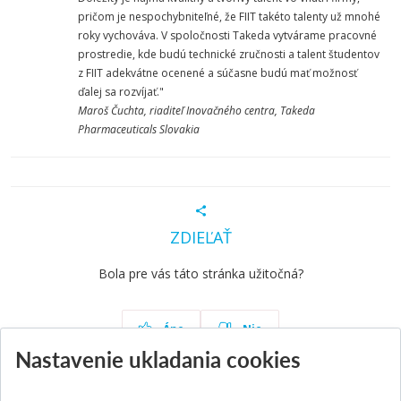
pričom je nespochybniteľné, že FIIT takéto talenty už mnohé
roky vychováva. V spoločnosti Takeda vytvárame pracovné
prostredie, kde budú technické zručnosti a talent študentov
z FIIT adekvátne ocenené a súčasne budú mať možnosť
ďalej sa rozvíjať."
Maroš Čuchta, riaditeľ Inovačného centra, Takeda
Pharmaceuticals Slovakia
ZDIEĽAŤ
Bola pre vás táto stránka užitočná?
Áno
Nie
Nastavenie ukladania cookies