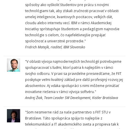
spôsoby ako vyškoliť študentov pre prácu s novými
technológiami tak, aby získali zručnosti pracovať v oblasti
umelej inteligencie, kvantovych pocitacov, veľkých dát,
cloudu alebo internetu vecí. IBM v rámci Akademickej
Iniciatívy sprístupňuje študentom a pedagógom najnovšie
technológie s cieľom, čo najefektívnejšie prepájať
spoločnosť a univerzitné prostredie."
Fridrich Matejík, riaditeľ, IBM Slovensko
"V oblasti vývoja najmodernejších technológií potrebujeme
spolupracovať s ľuďmi, ktorí patria k najlepším v rámci
svojho odboru. V praxi sa pravidelne presviedčame, že FIIT
poskytuje veľmi kvalitný základ pre ďalší profesijný rozvoj jej
absolventov. Aj vďaka spolupráci s nimi môžeme prinášať
inovatívne riešenia v rámci vývoja softvéru."
Andrej Žiak, Team Leader SW Development, Kistler Bratislava
"Som nesmierne rád za naše partnerstvo s FIIT STU v
Bratislave. Táto spolupráca spája to najlepšie z
telekomunikácií a IT akademického sveta a prispieva tak k