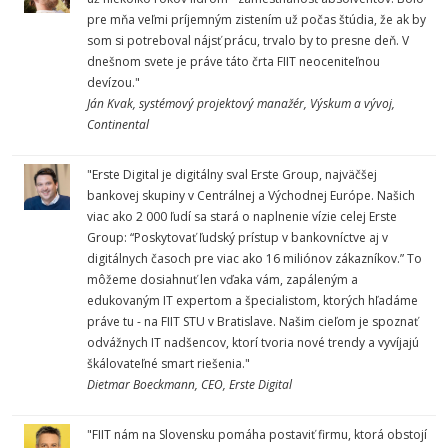
pre mňa veľmi príjemným zistením už počas štúdia, že ak by
som si potreboval nájsť prácu, trvalo by to presne deň. V
dnešnom svete je práve táto črta FIIT neoceniteľnou
devízou."
Ján Kvak, systémový projektový manažér, Výskum a vývoj,
Continental
"Erste Digital je digitálny sval Erste Group, najväčšej
bankovej skupiny v Centrálnej a Východnej Európe. Našich
viac ako 2 000 ľudí sa stará o naplnenie vízie celej Erste
Group: “Poskytovať ľudský prístup v bankovníctve aj v
digitálnych časoch pre viac ako 16 miliónov zákazníkov.” To
môžeme dosiahnuť len vďaka vám, zapáleným a
edukovaným IT expertom a špecialistom, ktorých hľadáme
práve tu - na FIIT STU v Bratislave. Našim cieľom je spoznať
odvážnych IT nadšencov, ktorí tvoria nové trendy a vyvíjajú
škálovateľné smart riešenia."
Dietmar Boeckmann, CEO, Erste Digital
"FIIT nám na Slovensku pomáha postaviť firmu, ktorá obstojí