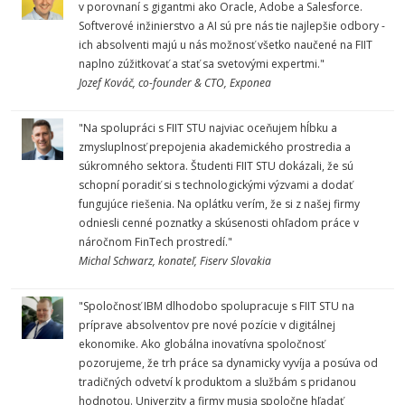
v porovnaní s gigantmi ako Oracle, Adobe a Salesforce.
Softverové inžinierstvo a AI sú pre nás tie najlepšie odbory -
ich absolventi majú u nás možnosť všetko naučené na FIIT
naplno zúžitkovať a stať sa svetovými expertmi."
Jozef Kováč, co-founder & CTO, Exponea
"Na spolupráci s FIIT STU najviac oceňujem hĺbku a
zmysluplnosť prepojenia akademického prostredia a
súkromného sektora. Študenti FIIT STU dokázali, že sú
schopní poradiť si s technologickými výzvami a dodať
fungujúce riešenia. Na oplátku verím, že si z našej firmy
odniesli cenné poznatky a skúsenosti ohľadom práce v
náročnom FinTech prostredí."
Michal Schwarz, konateľ, Fiserv Slovakia
"Spoločnosť IBM dlhodobo spolupracuje s FIIT STU na
príprave absolventov pre nové pozície v digitálnej
ekonomike. Ako globálna inovatívna spoločnosť
pozorujeme, že trh práce sa dynamicky vyvíja a posúva od
tradičných odvetví k produktom a službám s pridanou
hodnotou. Univerzity a firmy musia spoločne hľadať