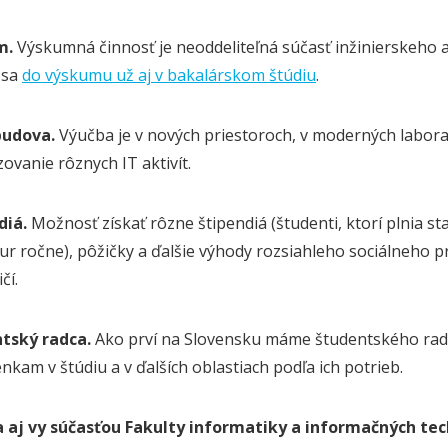
m.
Výskumná činnosť je neoddeliteľná súčasť inžinierskeho 
 sa
do výskumu už aj v bakalárskom štúdiu
.
budova.
Výučba je v nových priestoroch, v moderných laborat
ovanie rôznych IT aktivít.
diá.
Možnosť získať rôzne štipendiá (študenti, ktorí plnia s
ur ročne), pôžičky a ďalšie výhody rozsiahleho sociálneho 
čí.
tský radca.
Ako prví na Slovensku máme študentského rad
kam v štúdiu a v ďalších oblastiach podľa ich potrieb.
 aj vy súčasťou Fakulty informatiky a informačných tec