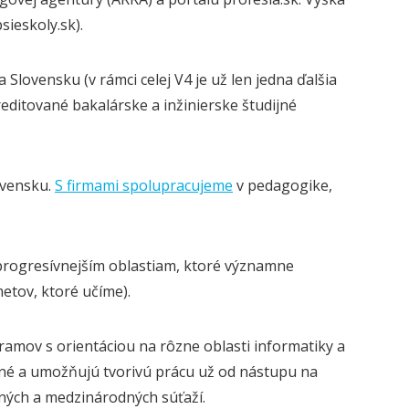
sieskoly.sk).
 Slovensku (v rámci celej V4 je už len jedna ďalšia
editované bakalárske a inžinierske študijné
ovensku.
S firmami spolupracujeme
v pedagogike,
progresívnejším oblastiam, ktoré významne
tov, ktoré učíme).
mov s orientáciou na rôzne oblasti informatiky a
né a umožňujú tvorivú prácu už od nástupu na
dných a medzinárodných súťaží.