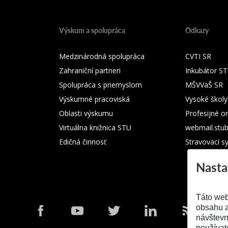
Výskum a spolupráca
Odkazy
Medzinárodná spolupráca
CVTI SR
Zahraniční partneri
Inkubátor S
Spolupráca s priemyslom
MŠVVaŠ SR
Výskumné pracoviská
Vysoké školy
Oblasti výskumu
Profesijné o
Virtuálna knižnica STU
webmail.stu
Edičná činnosť
Stravovací s
Nasta
Táto web
obsahu a
návštevn
používat