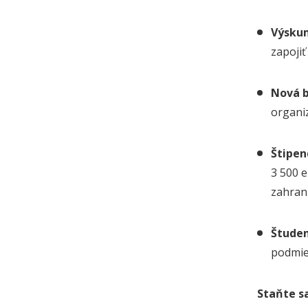
Výsku
zapojiť
Nová 
organiz
Štipen
3 500 e
zahrani
Študen
podmien
Staňte sa