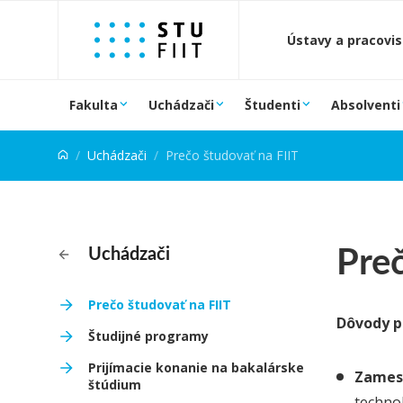
Prejsť na obsah
Ústavy a pracovi
Fakulta
Uchádzači
Študenti
Absolventi
Uchádzači
Prečo študovať na FIIT
Preč
Uchádzači
Prečo študovať na FIIT
Dôvody p
Študijné programy
Prijímacie konanie na bakalárske
Zames
štúdium
technol