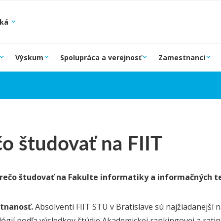
ská
Výskum
Spolupráca a verejnosť
Zamestnanci
o študovať na FIIT
rečo študovať na Fakulte informatiky a informačných te
tnanosť.
Absolventi FIIT STU v Bratislave sú najžiadanejší
ógií podľa výsledkov štúdie Akademickej rankingovej a ratin