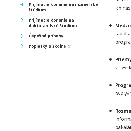
Prijímacie konanie na inžinierske
ich nás
štúdium
Prijímacie konanie na
Medzin
doktorandské štúdium
fakult
Úspešné príbehy
progra
Poplatky a školné
Priemy
vo výs
Progre
ovplyv
Rozman
inform
bakalá