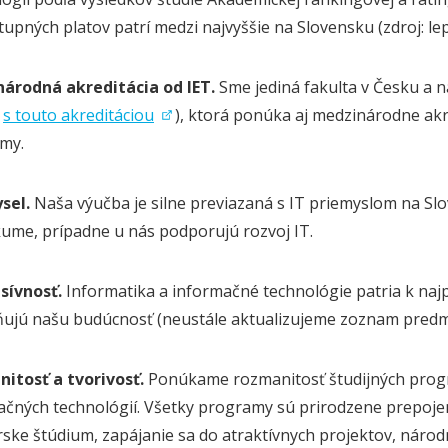
tupných platov patrí medzi najvyššie na Slovensku (zdroj: lep
árodná akreditácia od IET.
Sme jediná fakulta v Česku a na
a
s touto akreditáciou
), ktorá ponúka aj medzinárodne akr
my.
sel.
Naša výučba je silne previazaná s IT priemyslom na Sl
kume, prípadne u nás podporujú rozvoj IT.
sívnosť.
Informatika a informačné technológie patria k naj
ňujú našu budúcnosť (neustále aktualizujeme zoznam predme
itosť a tvorivosť.
Ponúkame rozmanitosť študijných progra
ačných technológií. Všetky programy sú prirodzene prepoje
rske štúdium, zapájanie sa do atraktívnych projektov, náro