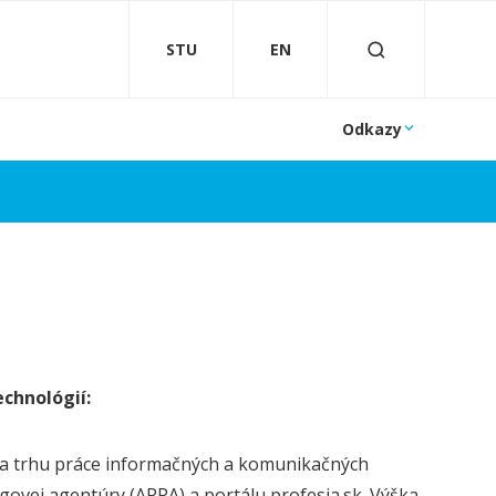
STU
EN
Odkazy
chnológií:
 na trhu práce informačných a komunikačných
govej agentúry (ARRA) a portálu profesia.sk. Výška