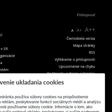
Prístupnosť
A++
A+
A
TU
Čiernobiela verzia
Mapa stránky
 v SR
RSS
rganizácie
Vyhlásenie o prístupnosti
ba
Upozornenie na chybu
ystém
Podmienky ochrany súkromia
venie ukladania cookies
Využívanie cookies
stránka používa súbory cookies na prispôsobenie
 reklám, poskytovanie funkcií sociálnych médií a analýzu
osti používame súbory cookie. Informácie o tom, ako
e naše webové stránky, poskytujeme aj našim partnerom