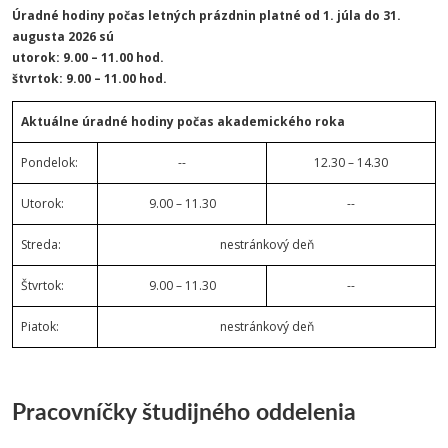
Úradné hodiny počas letných prázdnin platné od 1. júla do 31.
augusta 2026 sú
utorok: 9.00 – 11.00 hod.
štvrtok: 9.00 – 11.00 hod.
Aktuálne úradné hodiny počas akademického roka
Pondelok:
--
12.30 – 14.30
Utorok:
9.00 – 11.30
--
Streda:
nestránkový deň
Štvrtok:
9.00 – 11.30
--
Piatok:
nestránkový deň
Pracovníčky študijného oddelenia