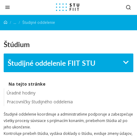
Prejsť na obsah
...
Študijné oddelenie
Štúdium
Študijné oddelenie FIIT STU
Na tejto stránke
Úradné hodiny
Pracovníčky študijného oddelenia
Študijné oddelenie koordinuje a administratívne podporuje a zabezpečuje
všetky procesy súvisiace s prijímacím konaním, priebehom štúdia až po
jeho ukončenie.
Kontroluje priebeh štúdia, vydáva doklady o štúdiu, eviduje zmeny údajov,