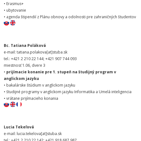
• Erasmus+
• ubytovanie
• agenda štipendií z Plánu obnovy a odolnosti pre zahraničných študentov
Bc. Tatiana Poláková
e-mail: tatiana.polakova[at]stuba.sk
tel.: +421 2 210 22 144; +421 907 744 093
miestnosť 1.06, dvere 3
•
prijímacie konanie pre 1. stupeň na študijný program v
anglickom jazyku
• bakalárske štúdium v anglickom jazyku
• študijné programy v anglickom jazyku Informatika a Umelá inteligencia
• vrátane prijímacieho konania
Lucia Tekeľová
e-mail: lucia.tekelova[at]stuba.sk
tel.: +421 2 210 22 142; +421 918 687 987