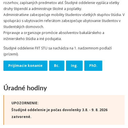
rozvrhov, zapísaných predmetov atď. Študijné oddelenie vypláca všetky
druhy štipendií a administruje školné a poplatky.
Administratívne zabezpečuje mobility študentov všetkých stupňov štúdia. V
spolupráci s ubytovacím referátom zabezpečuje ubytovanie študentov v
študentských domovoch.
Pripravuje a organizuje promócie absolventov bakalárskeho a
inžinierskeho štúdia a iné podujatia.
Študijné oddelenie FIIT STU sa nachádza na 1. nadzemnom podlaží
(prízemí).
Prijímacie konanie
Bc.
Ing.
PhD.
Úradné hodiny
UPOZORNENIE:
Študijné oddelenie je počas dovolenky 3.8. - 9. 8. 2026
zatvorené.