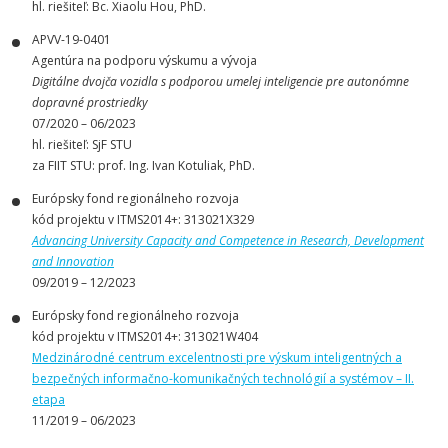
hl. riešiteľ: Bc. Xiaolu Hou, PhD.
APVV-19-0401
Agentúra na podporu výskumu a vývoja
Digitálne dvojča vozidla s podporou umelej inteligencie pre autonómne
dopravné prostriedky
07/2020 – 06/2023
hl. riešiteľ: SjF STU
za FIIT STU: prof. Ing. Ivan Kotuliak, PhD.
Európsky fond regionálneho rozvoja
kód projektu v ITMS2014+: 313021X329
Advancing University Capacity and Competence in Research, Development
and Innovation
09/2019 – 12/2023
Európsky fond regionálneho rozvoja
kód projektu v ITMS2014+: 313021W404
Medzinárodné centrum excelentnosti pre výskum inteligentných a
bezpečných informačno-komunikačných technológií a systémov – II.
etapa
11/2019 – 06/2023