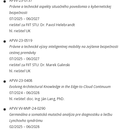
APVV-23-0137
Právne a technické aspekty situačného povedomia o kybernetickej
bezpečnosti
07/2025 – 06/2027
riešiteľ za FIIT STU: Dr. Pavol Helebrandt
hl. riešiteľ UK
APVV-23-0519
Právne a technické výzvy inteligentnej mobility na zvýšenie bezpečnosti
cestnej premávky
07/2025 – 06/2027
riešiteľ za FIIT STU: Dr. Marek Galinski
hl. riešiteľ UK
APVV-23-0408
Evolving Architectural Knowledge in the Edge-to-Cloud Continuum
07/2024 – 06/2028
hl. riešiteľ: doc. Ing. Ján Lang, PhD.
APVV VV-MVP-24-0290
Germinálna a somatická mutačná analýza pre diagnostiku a liečbu
Lynchovho syndrómu
02/2025 – 06/2028