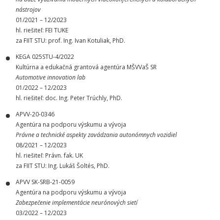
nástrojov
01/2021 – 12/2023
hl. riešiteľ: FEI TUKE
za FIIT STU: prof. Ing. Ivan Kotuliak, PhD.
KEGA 025STU-4/2022
Kultúrna a edukačná grantová agentúra MŠVVaŠ SR
Automotive innovation lab
01/2022 – 12/2023
hl. riešiteľ: doc. Ing. Peter Trúchly, PhD.
APVV-20-0346
Agentúra na podporu výskumu a vývoja
Právne a technické aspekty zavádzania autonómnych vozidiel
08/2021 – 12/2023
hl. riešiteľ: Právn. fak. UK
za FIIT STU: Ing. Lukáš Šoltés, PhD.
APVV SK-SRB-21-0059
Agentúra na podporu výskumu a vývoja
Zabezpečenie implementácie neurónových sietí
03/2022 – 12/2023