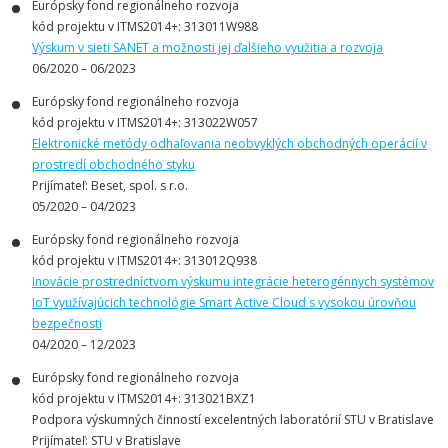
Európsky fond regionálneho rozvoja
kód projektu v ITMS2014+: 313011W988
Výskum v sieti SANET a možnosti jej ďalšieho využitia a rozvoja
06/2020 – 06/2023
Európsky fond regionálneho rozvoja
kód projektu v ITMS2014+: 313022W057
Elektronické metódy odhaľovania neobvyklých obchodných operácií v
prostredí obchodného styku
Prijímateľ: Beset, spol. s r.o.
05/2020 – 04/2023
Európsky fond regionálneho rozvoja
kód projektu v ITMS2014+: 313012Q938
Inovácie prostredníctvom výskumu integrácie heterogénnych systémov
IoT využívajúcich technológie Smart Active Cloud s vysokou úrovňou
bezpečnosti
04/2020 – 12/2023
Európsky fond regionálneho rozvoja
kód projektu v ITMS2014+: 313021BXZ1
Podpora výskumných činností excelentných laboratórií STU v Bratislave
Prijímateľ: STU v Bratislave