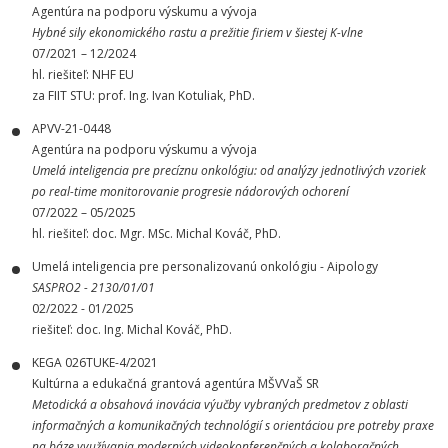
Agentúra na podporu výskumu a vývoja
Hybné sily ekonomického rastu a prežitie firiem v šiestej K-vlne
07/2021 – 12/2024
hl. riešiteľ: NHF EU
za FIIT STU: prof. Ing. Ivan Kotuliak, PhD.
APVV-21-0448
Agentúra na podporu výskumu a vývoja
Umelá inteligencia pre precíznu onkológiu: od analýzy jednotlivých vzoriek
po real-time monitorovanie progresie nádorových ochorení
07/2022 – 05/2025
hl. riešiteľ: doc. Mgr. MSc. Michal Kováč, PhD.
Umelá inteligencia pre personalizovanú onkológiu - Aipology
SASPRO2 - 2130/01/01
02/2022 - 01/2025
riešiteľ: doc. Ing. Michal Kováč, PhD.
KEGA 026TUKE-4/2021
Kultúrna a edukačná grantová agentúra MŠVVaŠ SR
Metodická a obsahová inovácia výučby vybraných predmetov z oblasti
informačných a komunikačných technológií s orientáciou pre potreby praxe
na báze využívania moderných videokonferenčných a kolaboračných