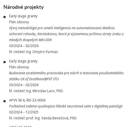
Národné projekty
Early stage granty
Plán obnovy
Vývoj metodológie pre umelú inteligenciu na automatizovanú detekciu
ochorení rohovky, Keratokonus, ktorá je významnou príčinou straty zraku u
mladých dospelých MAI-DDK
03/2024 – 02/2026
hl. riešiteľ: Ing. Dmytro Furman
Early stage granty
Plán obnovy
Budovanie excelentného pracoviska pre návrh a testovanie používateľského
zážitku UX of Excellence@FIIT STU
03/2024 – 02/2026
hl. riešiteľ: Ing. Miroslav Laco, PhD.
APVV SK-IL-RD-23-0004
Počítačové videnie využívajúce hlboké neurónové siete v digitálnej patológii
02/2024 – 12/2025
hl. riešiteľ: prof. Ing. Vanda Benešová, PhD.