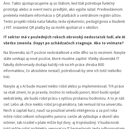
Áno. Takto spolupracujeme aj so štátom, keď štát potrebuje funkčný
prototyp alebo si overiť niečo predtým, ako vypíše súťaž. Prednedávnom
preletela médiami informácia o QR platbách a centrálnom registri účtov.
Tento projekt robila naša fakulta, teda výskumníci, pedagógovia a študenti
z FIIT. Instantné QR platby by sa mohli spúšťať už v októbri.
IT sektor má v posledných rokoch obrovský nedostatok ľudí, ale AI
všetko zmenila. Dopyt po uchádzačoch stagnuje. Ako to vnímate?
Na Slovensku sú IT pozície nedostatkové a ešte dlho sa to nezmení. Navyše
stále vznikajú aj nové pozície, ktoré musíme zaplniť. Všetky slovenské IT
fakulty dohromady dodajú každý rok na trh práce zhruba 800
informatikov, čo absolútne nestačí, potrebovali by sme ich totiž niekoľko
tisíc.
Navyše aj s AI bude musieť niekto robiť alebo ju implementovať. Trh práce
sa však zmení, to je pravda, možno to nebudú juniori, ktorí budú vyvíjať
webstránky, ale budú robiť prácu s vyššou pridanou hodnotou. A to je náš
cieľ. Lebo ak chce niekto robiť programátora, tak nemusí ísť na univerzitu.
Nech si zaplatí kurz, naučí sa používať umelú inteligenciu a za pol roka
môže robiť celkom schopného juniora. Lenže ak vyštuduje a skončí ako
inžinier, tak rozdiel v plate môže byť dvoj- aj trojnásobný. V budúcnosti
totiž môže robiť architekta, venovať sa IT bezpečnosti, teda odbornostiam