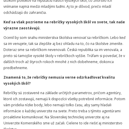
útokom politikov na reputáciu našich vysokých škôl, čo zhoršilo ich
vnímanie najmä medzi mladými ľuďmi. Aj to je dôvod, prečo mladí
odchádzajú do zahraničia.
Keď sa však pozrieme na rebríčky vysokých škôl vo svete, tak naše
výrazne zaostávajú.
Ocenil by som snahu ministerstva školstva venovať sa rebríčkom. Lebo keď
sa im venujete, tak sa zlepšíte aj bez ohľadu na to, čo na školstve zmeníte.
Doteraz sme sa rebríčkom nevenovali. Česká republika sa im venovala, a
preto sú tamojšie vysoké školy v rebríčkoch vyššie. Trúfam si povedať, že v
ďalších troch až štyroch rokoch mnohé z nich dobehneme, dokonca
predbehneme.
Znamená to, že rebríčky nemusia verne odzrkadľovať kvalitu
vysokých škôl?
Rebríčky sú zostavené na základe určitých parametrov, pričom agentúry,
ktoré ich zostavujú, nemajú k dispozícii všetky potrebné informácie. Potom
vám pridelia nízke body, lebo nemajú toľko času, aby samy hľadali
informácie o každej univerzite na svete. Preto treba s týmito agentúrami
proaktívne komunikovať. Na Slovenskej technickej univerzite aj na
Univerzite Komenského sme už začali. Cielene to ide riešiť aj ministerstvo