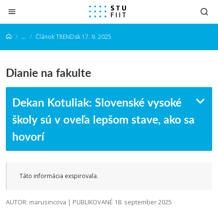
Prejsť na obsah
...
Článok TRENDsk 17. 9. 2025
Dianie na fakulte
Dekan Kotuliak: Slovenské vysoké
školy sú v oveľa lepšom stave, ako sa
hovorí
Táto informácia exspirovala.
AUTOR: marusincova | PUBLIKOVANÉ 18. september 2025