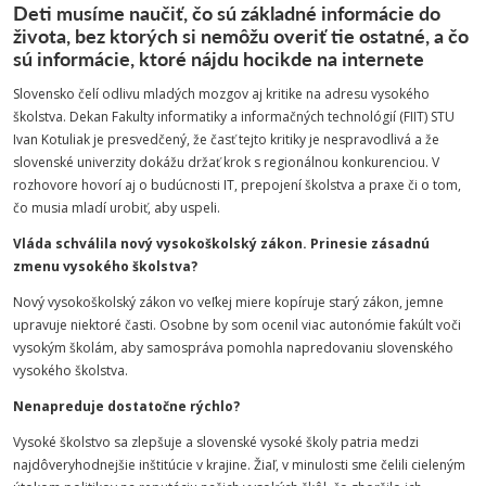
Deti musíme naučiť, čo sú základné informácie do
života, bez ktorých si nemôžu overiť tie ostatné, a čo
sú informácie, ktoré nájdu hocikde na internete
Slovensko čelí odlivu mladých mozgov aj kritike na adresu vysokého
školstva. Dekan Fakulty informatiky a informačných technológií (FIIT) STU
Ivan Kotuliak je presvedčený, že časť tejto kritiky je nespravodlivá a že
slovenské univerzity dokážu držať krok s regionálnou konkurenciou. V
rozhovore hovorí aj o budúcnosti IT, prepojení školstva a praxe či o tom,
čo musia mladí urobiť, aby uspeli.
Vláda schválila nový vysokoškolský zákon. Prinesie zásadnú
zmenu vysokého školstva?
Nový vysokoškolský zákon vo veľkej miere kopíruje starý zákon, jemne
upravuje niektoré časti. Osobne by som ocenil viac autonómie fakúlt voči
vysokým školám, aby samospráva pomohla napredovaniu slovenského
vysokého školstva.
Nenapreduje dostatočne rýchlo?
Vysoké školstvo sa zlepšuje a slovenské vysoké školy patria medzi
najdôveryhodnejšie inštitúcie v krajine. Žiaľ, v minulosti sme čelili cieleným