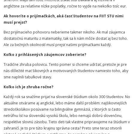
angličtine za relatívne nízke poplatky, ročne to vyjde na niekoľko tisíc eur.
Ak hovoríte o prijímačkách, aká časť študentov na FIIT STU nimi
musí prejsť?
Bez prijímacieho pohovoru neberieme takmer nikoho. Ak mal záujemca
dostatočnú maturitu z matematiky, tak sa k nám môže dostať aj bez toho.
Ale za bežných okolností musí prejsť našimi prijímačkami každý.
Koľko z prihlásených záujemcov zoberiete?
Tradične zhruba polovicu. Tento pomer si chceme udržať, pretože je pre
nás dôležité mať šikovných a motivovaných študentov namiesto toho, aby
sme naplnili tabuľkové stavy.
Koľko ich je zhruba ročne?
Každý rok sa snažíme prijať na slovenské štúdium okolo 300 študentov. No
aktuálne otvárame aj anglické, lebo máme ďalší problém: najšikovnejších
stredoškolákov posúvame na bilingválne gymnáziá, z ktorých si často
netrúfnu ísť na slovenskú vysokú školu, lebo nemajú dobrú slovenčinu,
respektíve slovnú zásobu. Tieto deti tak vlastne pripravujeme na štúdium v
zahraničí. Je to pre túto krajinu správna cesta? Preto sme teraz otvorili