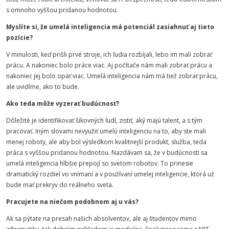
s omnoho vyššou pridanou hodnotou.
Myslíte si, že umelá inteligencia má potenciál zasiahnuť aj tieto
pozície?
V minulosti, keď prišli prvé stroje, ich ľudia rozbíjali, lebo im mali zobrať
prácu. A nakoniec bolo práce viac. Aj počítače nám mali zobrať prácu a
nakoniec jej bolo opäť viac. Umelá inteligencia nám má tiež zobrať prácu,
ale uvidíme, ako to bude.
Ako teda môže vyzerať budúcnosť?
Dôležité je identifikovať šikovných ľudí, zistiť, aký majú talent, a s tým
pracovať. Iným slovami nevyužiť umelú inteligenciu na to, aby ste mali
menej roboty, ale aby bol výsledkom kvalitnejší produkt, služba, teda
práca s vyššou pridanou hodnotou. Nazdávam sa, že v budúcnosti sa
umelá inteligencia hlbšie prepojí so svetom robotov. To prinesie
dramatický rozdiel vo vnímaní a v používaní umelej inteligencie, ktorá už
bude mať prekryv do reálneho sveta.
Pracujete na niečom podobnom aj u vás?
Ak sa pýtate na presah našich absolventov, ale aj študentov mimo