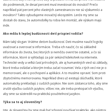
do podmienok, že desať percent musí investovať do inovácií? Prečo
napríklad päť percent jeho vlastných zamestnancov nie sú výskumníci a
inovátori? Takto vybudujeme inovačný ekosystém. Lenže my sme sa
dostali do stavu, že automobilky tu robia len montáž, ale výskum majú
inde.
Ako môžu k lepšej budúcnosti detí prispieť rodičia?
Mám taký slogan: Vráťme deťom budúcnosť. Deti musíme naučiť logicky
uvažovať a overovať si informácie. Treba ich naučiť, čo sú základné
informácie do života, bez ktorých si nemôžu overiť tie ostatné, a čo sú
informácie, ktoré si vyhľadajú za pár sekúnd kdekoľvek na internete.
Technické vedy a veľká časť prírodných, ale aj humanitných vied sú základy,
ktoré treba ovládať a ktorým treba začať rozumieť. Veľa z tých vecí nie je o
memorovaní, ale o pochopení a aplikácii. A to musíme opraviť. Som proti
zbytočnému memorovaniu. Napríklad dnes už existujú slúchadlá, ktoré
automaticky prekladajú z cudzích jazykov. Nie som zástanca toho, aby sme
zrušili výučbu cudzích jazykov, vôbec nie, ale treba prekopať ich výučbu,
aby sme sa sústredili na praktickú použiteľnosť jazykov.
Týka sa to aj slovenčiny?
Iste. Aj slovenčinu by sme mali byť schopní používať prakticky, ako nástroj