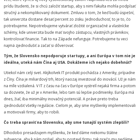
prídu študenti, že si chcú založiť startup, aby s nimi fakulta mohla podpísať
stručný a nekomplikovaný dokument. Zmluvu o tom, že keď budú úspešní,
tak univerzita dostane desať percent zo zisku. Jednoduchosť, to je to, čo
potrebujeme. Nepotrebujeme vytvárať zložité organizačné a vlastnícke
schémy, kde univerzita bude mať svojho zástupcu, vlastných právnikov,
kontrolovať financie. Tak to na Západe nefunguje. Potrebujeme tu veci
najmä zjednodušiť a začať si dôverovať.
Tým, že Slovensko nepodporuje startupy, a ani Európa v tom nie je
ideálna, uteká nám Čína aj USA. Dokážeme ich nejako dobehnúť?
Utiekol nám celý svet. Akýkoľvek IT produkt pochádza z Ameriky, prípadne
z Číny. Čína je miliardový trh, ktorý naozaj investoval do inovácií. Už je nám
na míle vzdialená. V IT z času na čas v Európe vystrelí nejaká firma a potom
sa dozviete, že už je v Amerike, lebo tam sú lepšie podmienky. Európa má
dnes, žiaľ, iba minimálny inovačný potenciál. A práve preto treba
zjednodušiť všetky regulácie. Cieľom je, aby sme myšlienky implementovali
a motivovali firmy, aby to robili.
Čo treba spraviť na Slovensku, aby sme tunajší systém zlepšili?
Dlhodobo presadzujem myšlienku, že keď dáme niekomu štátne
subvencie, aby k nám prišiel, aby tu postavil firmu, tak prečo mu nedáme