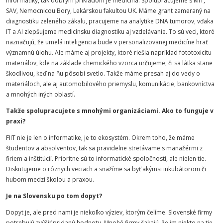
informatiky, tak dobrým príkladom je medicína. Spolupracujeme s MIT,
SAV, Nemocnicou Bory, Lekárskou fakultou UK. Máme grant zameraný na
diagnostiku zeleného zákalu, pracujeme na analytike DNA tumorov, vďaka
IT a AI zlepšujeme medicínsku diagnostiku aj vzdelávanie. To sú veci, ktoré
naznačujú, že umelá inteligencia bude v personalizovanej medicíne hrať
významnú úlohu. Ale máme aj projekty, ktoré riešia napríklad fototoxicitu
materiálov, kde na základe chemického vzorca určujeme, či sa látka stane
škodlivou, keď na ňu pôsobí svetlo. Takže máme presah aj do vedy o
materiáloch, ale aj automobilového priemyslu, komunikácie, bankovníctva
a mnohých iných oblastí.
Takže spolupracujete s mnohými organizáciami. Ako to funguje v
praxi?
FIIT nie je len o informatike, je to ekosystém. Okrem toho, že máme
študentov a absolventov, tak sa pravidelne stretávame s manažérmi z
firiem a inštitúcií. Prioritne sú to informatické spoločnosti, ale nielen tie.
Diskutujeme o rôznych veciach a snažíme sa byť akýmsi inkubátorom či
hubom medzi školou a praxou.
Je na Slovensku po tom dopyt?
Dopyt je, ale pred nami je niekoľko výziev, ktorým čelíme. Slovenské firmy
potrebujú zvýšiť pridanú hodnotu. Mnohé firmy čakajú, že im niekto na tie