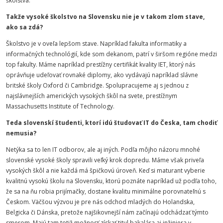
školstva.
Takže vysoké školstvo na Slovensku nie je v takom zlom stave,
ako sa zdá?
Školstvo je v oveľa lepšom stave. Napríklad fakulta informatiky a
informačných technológií, kde som dekanom, patrí v širšom regióne medzi
top fakulty. Máme napríklad prestížny certifikát kvality IET, ktorý nás
oprávňuje udeľovať rovnaké diplomy, ako vydávajú napríklad slávne
britské školy Oxford či Cambridge. Spolupracujeme aj s jednou z
najslávnejších amerických vysokých škôl na svete, prestížnym
Massachusetts Institute of Technology.
Teda slovenskí študenti, ktorí idú študovať IT do Česka, tam chodiť
nemusia?
Netýka sa to len IT odborov, ale aj iných. Podľa môjho názoru mnohé
slovenské vysoké školy spravili veľký krok dopredu. Máme však priveľa
vysokých škôl a nie každá má špičkovú úroveň. Keď si maturant vyberie
kvalitnú vysokú školu na Slovensku, ktorú poznáte napríklad už podľa toho,
že sa na ňu robia prijímačky, dostane kvalitu minimálne porovnateľnú s
Českom. Väčšou výzvou je pre nás odchod mladých do Holandska,
Belgicka či Dánska, pretože najšikovnejší nám začínajú odchádzať týmto
smerom. Majú tam totiž možnosť získať titul bakalára aj inžiniera v