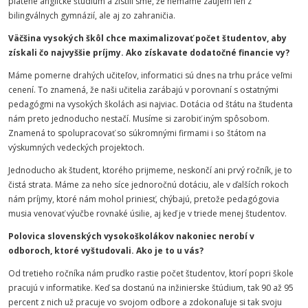
platené anglické štúdium a zistili sme, že nemáme záujem len z
bilingválnych gymnázií, ale aj zo zahraničia.
Väčšina vysokých škôl chce maximalizovať počet študentov, aby
získali čo najvyššie príjmy. Ako získavate dodatočné financie vy?
Máme pomerne drahých učiteľov, informatici sú dnes na trhu práce veľmi
cenení. To znamená, že naši učitelia zarábajú v porovnaní s ostatnými
pedagógmi na vysokých školách asi najviac. Dotácia od štátu na študenta
nám preto jednoducho nestačí. Musíme si zarobiť iným spôsobom.
Znamená to spolupracovať so súkromnými firmami i so štátom na
výskumných vedeckých projektoch.
Jednoducho ak študent, ktorého prijmeme, neskončí ani prvý ročník, je to
čistá strata. Máme za neho síce jednoročnú dotáciu, ale v ďalších rokoch
nám príjmy, ktoré nám mohol priniesť, chýbajú, pretože pedagógovia
musia venovať výučbe rovnaké úsilie, aj keď je v triede menej študentov.
Polovica slovenských vysokoškolákov nakoniec nerobí v
odboroch, ktoré vyštudovali. Ako je to u vás?
Od tretieho ročníka nám prudko rastie počet študentov, ktorí popri škole
pracujú v informatike. Keď sa dostanú na inžinierske štúdium, tak 90 až 95
percent z nich už pracuje vo svojom odbore a zdokonaľuje si tak svoju