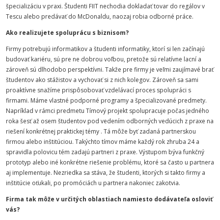
špecializáciu v praxi. Študenti FIIT nechodia dokladať tovar do regálov v
Tescu alebo predávať do McDonaldu, naozaj robia odborné práce.
Ako realizujete spoluprácu s biznisom?
Firmy potrebujú informatikov a študenti informatiky, ktorí si len začínajú
budovať kariéru, sú pre ne dobrou voľbou, pretože sú relatívne lacní a
zároveň sú dlhodobo perspektívni. Takže pre firmy je veľmi zaujímavé brať
študentov ako stážistov a vychovať si z nich kolegov. Zároveň sa sami
proaktívne snažíme prispôsobovať vzdelávací proces spolupráci s
firmami. Máme vlastné podporné programy a špecializované predmety.
Napríklad v rámci predmetu Tímový projekt spolupracuje počas jedného
roka šesť až osem študentov pod vedením odborných vedúcich z praxe na
riešení konkrétnej praktickej témy . Tá môže byť zadaná partnerskou
firmou alebo inštitúciou. Takýchto tímov máme každý rok zhruba 24 a
spravidla polovicu tém zadajú partneri z praxe. Výstupom býva funkčný
prototyp alebo iné konkrétne riešenie problému, ktoré sa často u partnera
aj implementuje. Nezriedka sa stáva, že študenti, ktorých si takto firmy a
inštitúcie oťukali, po promóciách u partnera nakoniec zakotvia.
Firma tak môže v určitých oblastiach namiesto dodávateľa osloviť
vás?