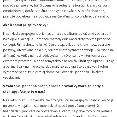
inovácie prispeje. A, žiaľ, Slovensko je jedna z najhorších krajín v čerpaní
eurofondov aj dotácií z plánu obnovy na inovácie. A to nás dobehne,
pretože potrebujeme inovovať a nie čakať na to, čo príde zo zahraničia.
Ako k tomu prispievate vy?
Napríklad v prepojení s priemyslom a so službami dokážeme veci urobiť
rýchlejšie a lacnejšie. Pomocou metódy quick-and-dirty robíme proof-of-
concept. Firma dostane funkčný prototyp, základné know--how, overené
postupy, otestované riešenie, pričom ušetrí významné zdroje – personálne
aj finančné, keďže nemusí robiť výskum a vývoj sama v internom alebo
externom prostredí. Mnohé firmy takto s našou fakultou spolupracujú roky
a partneri sa k nám vracajú, lebo majú zo spolupráce s vysokou školou
významné benefity. A ešte aj doma na Slovensku podporujú kvalitné
vzdelávanie.
V zahraničí podobná prepojenosť s praxou vytvára spinoffy a
startupy. Ako je to u nás?
Nás veľmi zväzujú slovenské zákony týkajúce sa verejných financií. Len čo je
univerzita v nejakom startupe, tak už spadá pod zákon o verejných
financiách či pod verejné obstarávanie. Verím, že práve toto bude jedna z
vecí, ktoré vyrieši aj nový vysokoškolský zákon. Napríklad keď za mnou