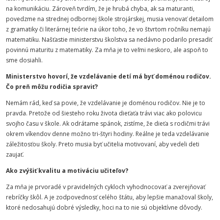
na komunikáciu. Zároveň tvrdím, že je hrubá chyba, ak sa maturanti,
povedzme na strednej odbornej škole strojárskej, musia venovať detailom
z gramatiky či literárnej teórie na úkor toho, že vo štvrtom ročníku nemajú
matematiku. Našťastie ministerstvu školstva sa nedávno podarilo presadiť
povinnú maturitu z matematiky. Za mňa je to veľmi neskoro, ale aspoň to
sme dosiahli.
Ministerstvo hovorí, že vzdelávanie detí má byť doménou rodičov.
Čo preň môžu rodičia spraviť?
Nemám rád, keď sa povie, že vzdelávanie je doménou rodičov. Nie je to
pravda. Pretože od šiesteho roku života dieťaťa trávi viac ako polovicu
svojho času v škole. Ak odrátame spánok, zistíme, že dieťa s rodičmi trávi
okrem víkendov denne možno tri-štyri hodiny. Reálne je teda vzdelávanie
záležitosťou školy. Preto musia byť učitelia motivovaní, aby vedeli deti
zaujať.
Ako zvýšiť kvalitu a motiváciu učiteľov?
Za mňa je prvoradé v pravidelných cykloch vyhodnocovať a zverejňovať
rebríčky škôl. A je zodpovednosť celého štátu, aby lepšie manažoval školy,
ktoré nedosahujú dobré výsledky, hoci na to nie sú objektívne dôvody.