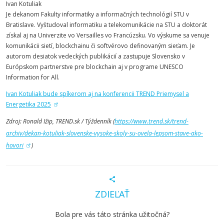
Ivan Kotuliak
Je dekanom Fakulty informatiky a informačných technológií STU v
Bratislave. Vyštudoval informatiku a telekomunikácie na STU a doktorát
získal aj na Univerzite vo Versailles vo Francúzsku. Vo výskume sa venuje
komunikácii sietí, blockchainu či softvérovo definovaným sieťam. Je
autorom desiatok vedeckých publikácií a zastupuje Slovensko v
Európskom partnerstve pre blockchain aj v programe UNESCO
Information for All.
Ivan Kotuliak bude spíkerom aj na konferencii TREND Priemysel a
Energetika 2025
Zdroj: Ronald Ižip, TREND.sk / Týždenník (
https://www.trend.sk/trend-
archiv/dekan-kotuliak-slovenske-vysoke-skoly-su-ovela-lepsom-stave-ako-
hovori
)
ZDIEĽAŤ
Bola pre vás táto stránka užitočná?