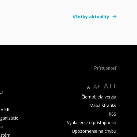
Všetky aktuality
Prístupnosť
A++
A+
A
TU
Čiernobiela verzia
Mapa stránky
 v SR
RSS
rganizácie
Vyhlásenie o prístupnosti
ba
Upozornenie na chybu
ystém