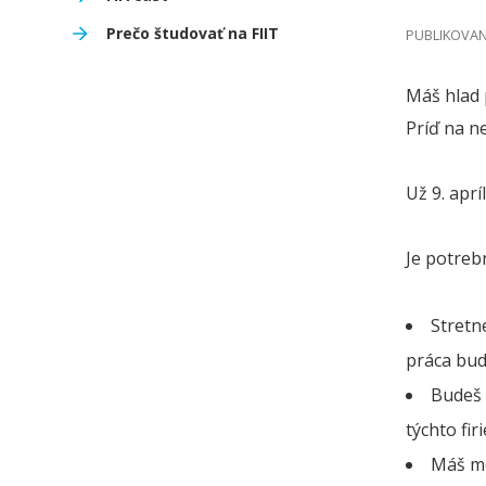
Prečo študovať na FIIT
PUBLIKOVANÉ
Máš hlad 
Príď na n
Už 9. aprí
Je potreb
Stretne
práca bude
Budeš 
týchto fir
Máš mo