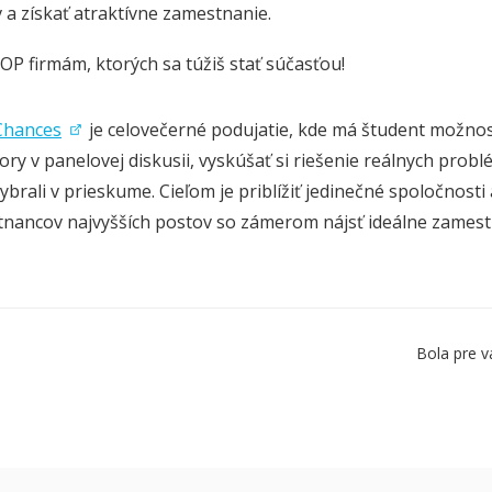
 a získať atraktívne zamestnanie.
OP firmám, ktorých sa túžiš stať súčasťou!
Chances
je celovečerné podujatie, kde má študent možnosť 
ory v panelovej diskusii, vyskúšať si riešenie reálnych problé
ybrali v prieskume. Cieľom je priblížiť jedinečné spoločnosti
nancov najvyšších postov so zámerom nájsť ideálne zamest
Bola pre v