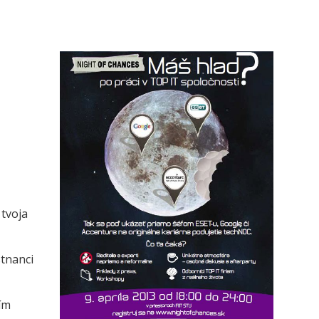
 tvoja
stnanci
ím