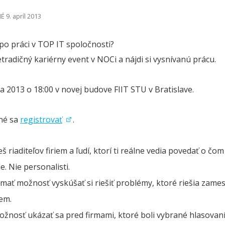
 9. apríl 2013
po práci v TOP IT spoločnosti?
etradičný kariérny event v NOCi a nájdi si vysnívanú prácu.
la 2013 o 18:00 v novej budove FIIT STU v Bratislave.
né sa
registrovať
.
š riaditeľov firiem a ľudí, ktorí ti reálne vedia povedať o čom
. Nie personalisti.
mať možnosť vyskúšať si riešiť problémy, ktoré riešia zame
iem.
žnosť ukázať sa pred firmami, ktoré boli vybrané hlasovan