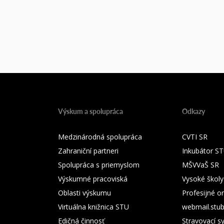
Výskum a spolupráca
Odkazy
Medzinárodná spolupráca
CVTI SR
Zahraniční partneri
Inkubátor S
Spolupráca s priemyslom
MŠVVaŠ SR
Výskumné pracoviská
Vysoké školy
Oblasti výskumu
Profesijné o
Virtuálna knižnica STU
webmail.stu
Edičná činnosť
Stravovací s