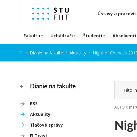
Prejsť na obsah
Ústavy a pracovi
Fakulta
Uchádzači
Študenti
Absolventi
Dianie na fakulte
Aktuality
Night of Chances 201
Dianie na fakulte
Táto in
RSS
AUTOR: maru
Aktuality
Nig
Tlačové správy
FIITcast