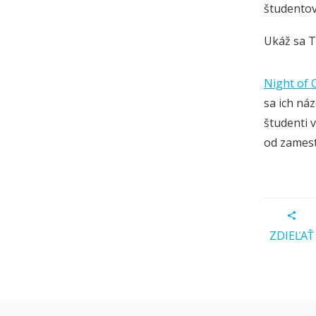
študentov
Ukáž sa T
Night of 
sa ich náz
študenti v
od zamest
ZDIEĽAŤ