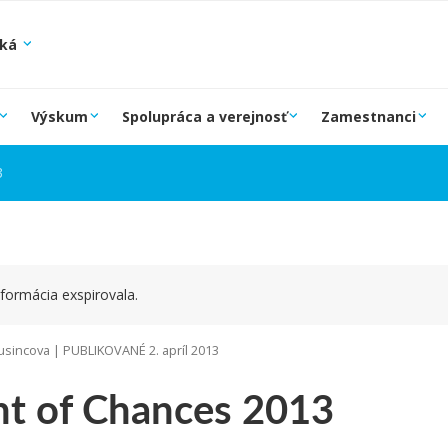
ská
Výskum
Spolupráca a verejnosť
Zamestnanci
3
formácia exspirovala.
sincova | PUBLIKOVANÉ 2. apríl 2013
ht of Chances 2013