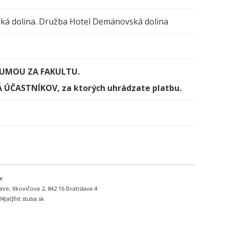
vská dolina. Družba Hotel Demänovská dolina
 SUMOU ZA FAKULTU.
Á ÚČASTNÍKOV, za ktorých uhrádzate platbu.
ve
e, Ilkovičova 2, 842 16 Bratislava 4
4[at]fiit.stuba.sk