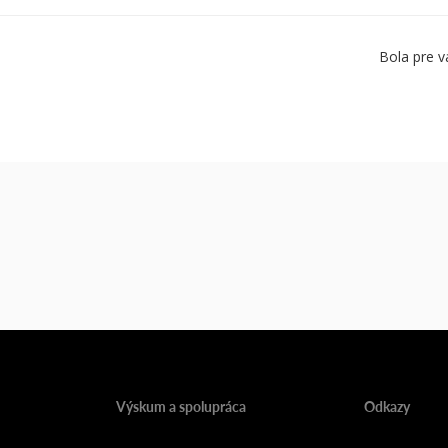
Bola pre v
Výskum a spolupráca
Odkazy