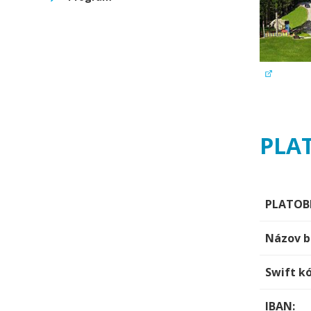
PLA
PLATOB
Názov b
Swift k
IBAN: