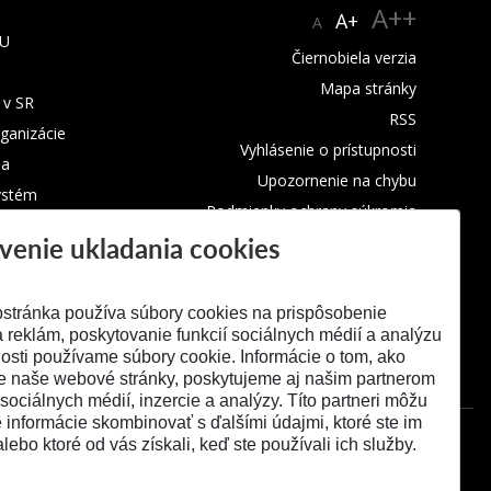
A++
A+
A
TU
Čiernobiela verzia
Mapa stránky
 v SR
RSS
rganizácie
Vyhlásenie o prístupnosti
ba
Upozornenie na chybu
ystém
Podmienky ochrany súkromia
venie ukladania cookies
Využívanie cookies
stránka používa súbory cookies na prispôsobenie
 reklám, poskytovanie funkcií sociálnych médií a analýzu
osti používame súbory cookie. Informácie o tom, ako
e naše webové stránky, poskytujeme aj našim partnerom
 sociálnych médií, inzercie a analýzy. Títo partneri môžu
é informácie skombinovať s ďalšími údajmi, ktoré ste im
alebo ktoré od vás získali, keď ste používali ich služby.