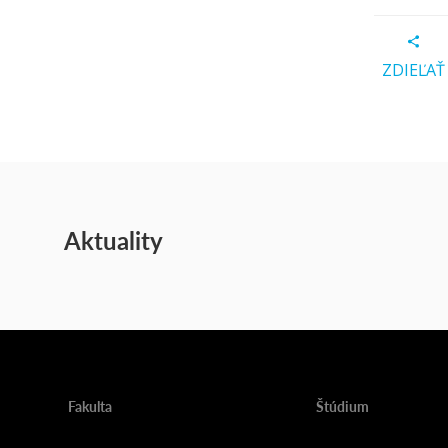
ZDIEĽAŤ
Aktuality
Fakulta
Štúdium