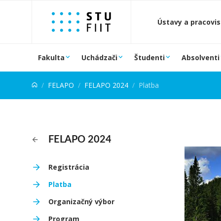
Prejsť na obsah
Ústavy a pracovi
Fakulta
Uchádzači
Študenti
Absolventi
FELAPO
FELAPO 2024
Platba
FELAPO 2024
Registrácia
Platba
Organizačný výbor
Program