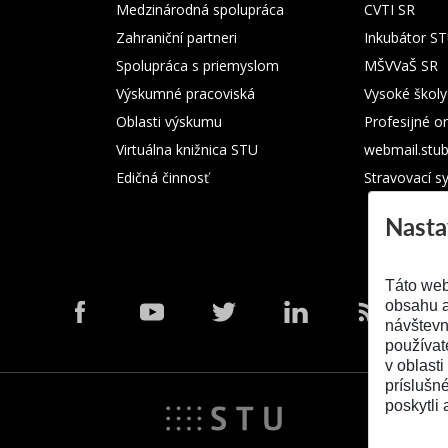
Medzinárodná spolupráca
CVTI SR
Zahraniční partneri
Inkubátor S
Spolupráca s priemyslom
MŠVVaŠ SR
Výskumné pracoviská
Vysoké školy
Oblasti výskumu
Profesijné o
Virtuálna knižnica STU
webmail.stu
Edičná činnosť
Stravovací s
Nasta
Táto web
obsahu a
návštevn
používat
v oblasti
príslušn
poskytli 