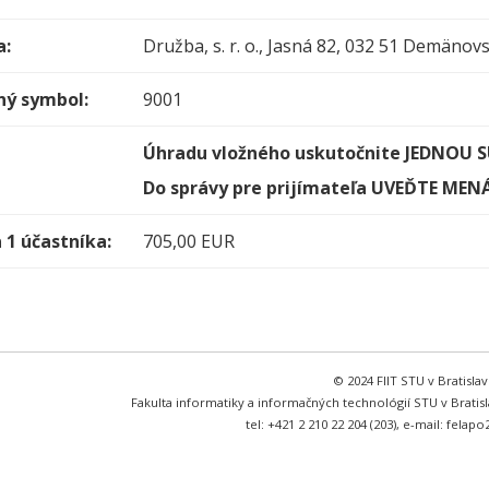
a:
Družba, s. r. o., Jasná 82, 032 51 Demäno
ný symbol:
9001
Úhradu vložného uskutočnite JEDNOU
Do správy pre prijímateľa UVEĎTE MEN
 1 účastníka:
705,00 EUR
© 2024 FIIT STU v Bratisla
Fakulta informatiky a informačných technológií STU v Bratislav
tel: +421 2 210 22 204 (203), e-mail: felapo2