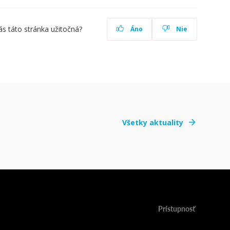
ás táto stránka užitočná?
Áno
Nie
Všetky aktuality
Prístupnosť