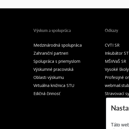
Výskum a spolupráca
Odkazy
Medzinárodná spolupráca
CVTI SR
Zahraniční partneri
Inkubátor S
Spolupráca s priemyslom
MŠVVaŠ SR
Výskumné pracoviská
Vysoké školy
Oblasti výskumu
Profesijné o
Virtuálna knižnica STU
webmail.stu
Edičná činnosť
Stravovací s
Nasta
Táto web