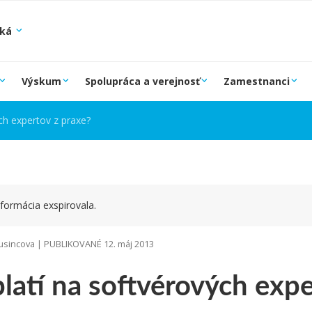
ská
Výskum
Spolupráca a verejnosť
Zamestnanci
ch expertov z praxe?
formácia exspirovala.
sincova | PUBLIKOVANÉ 12. máj 2013
latí na softvérových expe