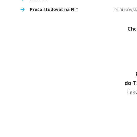
Prečo študovať na FIIT
PUBLIKOVANÉ
Chc
do T
Faku