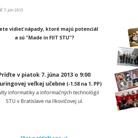
 7. jún 2013
ete vidieť nápady, ktoré majú potenciál
a sú "Made in FIIT STU"?
Príďte v piatok 7. júna 2013 o 9:00
uringovej veľkej učebne
(-1.58 na 1. PP)
lty informatiky a informačných technológií
STU v Bratislave na Ilkovičovej ul.