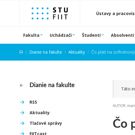
Prejsť na obsah
Ústavy a pracovi
Fakulta
Uchádzači
Študenti
Absolventi
Dianie na fakulte
Aktuality
Čo platí na softvérový
Dianie na fakulte
Táto in
RSS
AUTOR: maru
Aktuality
Čo p
Tlačové správy
FIITcast