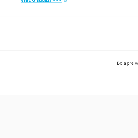
Viac o súťaži >>>
Bola pre v