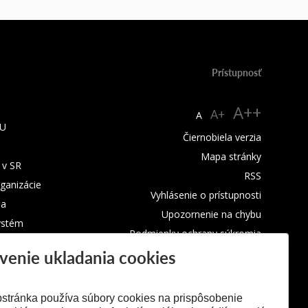
Prístupnosť
A++
A+
A
TU
Čiernobiela verzia
Mapa stránky
 v SR
RSS
rganizácie
Vyhlásenie o prístupnosti
ba
Upozornenie na chybu
ystém
Podmienky ochrany súkromia
venie ukladania cookies
Využívanie cookies
stránka používa súbory cookies na prispôsobenie