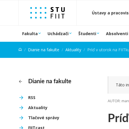
Prejsť na obsah
Ústavy a pracovi
Fakulta
Uchádzači
Študenti
Absolventi
Dianie na fakulte
Aktuality
Príď v utorok na FIITku
Dianie na fakulte
Táto in
RSS
AUTOR: maru
Aktuality
Príď
Tlačové správy
FIITcast