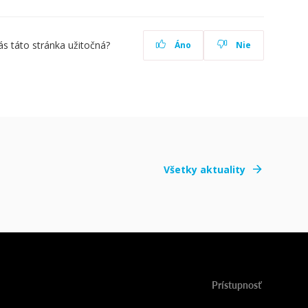
ás táto stránka užitočná?
Áno
Nie
Všetky aktuality
Prístupnosť