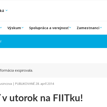
ská
Výskum
Spolupráca a verejnosť
Zamestnanci
!
formácia exspirovala.
sincova | PUBLIKOVANÉ 28. apríl 2014
 v utorok na FIITku!