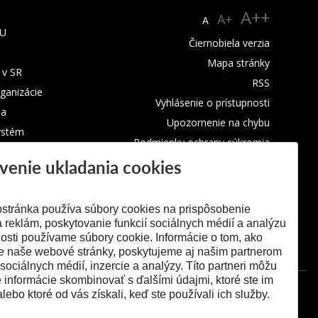
A++
A+
A
TU
Čiernobiela verzia
Mapa stránky
 v SR
RSS
rganizácie
Vyhlásenie o prístupnosti
ba
Upozornenie na chybu
ystém
Podmienky ochrany súkromia
venie ukladania cookies
Využívanie cookies
stránka používa súbory cookies na prispôsobenie
 reklám, poskytovanie funkcií sociálnych médií a analýzu
osti používame súbory cookie. Informácie o tom, ako
e naše webové stránky, poskytujeme aj našim partnerom
 sociálnych médií, inzercie a analýzy. Títo partneri môžu
é informácie skombinovať s ďalšími údajmi, ktoré ste im
alebo ktoré od vás získali, keď ste používali ich služby.