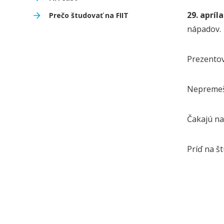
29. apríl
Prečo študovať na FIIT
nápadov.
Prezentov
Nepremešk
Čakajú na 
Príď na š