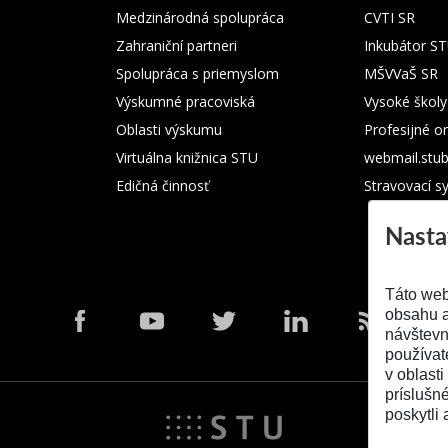
Medzinárodná spolupráca
CVTI SR
Zahraniční partneri
Inkubátor S
Spolupráca s priemyslom
MŠVVaŠ SR
Výskumné pracoviská
Vysoké školy
Oblasti výskumu
Profesijné o
Virtuálna knižnica STU
webmail.stu
Edičná činnosť
Stravovací s
Nasta
Táto web
obsahu a
návštevn
používat
v oblasti
príslušn
poskytli 