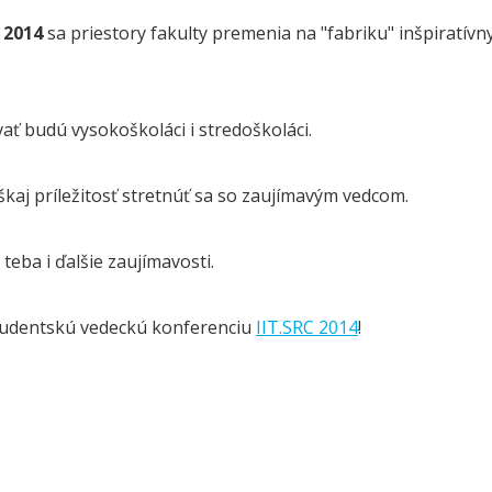
a 2014
sa priestory fakulty premenia na "fabriku" inšpiratívn
ať budú vysokoškoláci i stredoškoláci.
aj príležitosť stretnúť sa so zaujímavým vedcom.
teba i ďalšie zaujímavosti.
tudentskú vedeckú konferenciu
IIT.SRC 2014
!