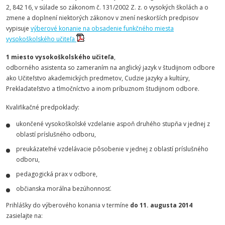
2, 842 16, v súlade so zákonom č. 131/2002 Z. z. o vysokých školách a o
zmene a doplnení niektorých zákonov v znení neskorších predpisov
vypisuje
výberové konanie na obsadenie funkčného miesta
vysokoškolského učiteľa
:
1 miesto vysokoškolského učiteľa
,
odborného asistenta so zameraním na anglický jazyk v študijnom odbore
ako Učiteľstvo akademických predmetov, Cudzie jazyky a kultúry,
Prekladateľstvo a tlmočníctvo a inom príbuznom študijnom odbore.
Kvalifikačné predpoklady:
ukončené vysokoškolské vzdelanie aspoň druhého stupňa v jednej z
oblastí príslušného odboru,
preukázateľné vzdelávacie pôsobenie v jednej z oblastí príslušného
odboru,
pedagogická prax v odbore,
občianska morálna bezúhonnosť.
Prihlášky do výberového konania v termíne
do 11. augusta 2014
zasielajte na: