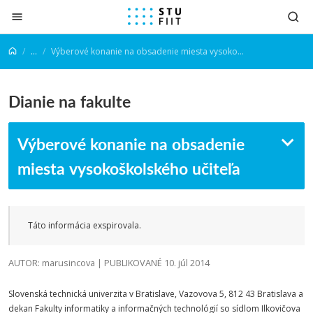
Prejsť na obsah
...
Výberové konanie na obsadenie miesta vysokoškolského učiteľa
Dianie na fakulte
Výberové konanie na obsadenie
miesta vysokoškolského učiteľa
Táto informácia exspirovala.
AUTOR: marusincova | PUBLIKOVANÉ 10. júl 2014
Slovenská technická univerzita v Bratislave, Vazovova 5, 812 43 Bratislava a
dekan Fakulty informatiky a informačných technológií so sídlom Ilkovičova