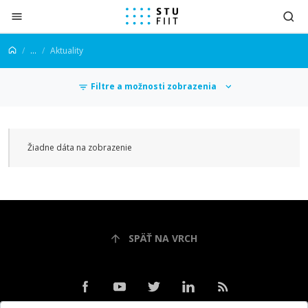
Prejsť na obsah
...
Aktuality
Filtre a možnosti zobrazenia
Aktuality
Žiadne dáta na zobrazenie
SPÄŤ NA VRCH