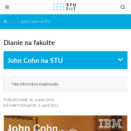
Prejsť na obsah
...
John Cohn na STU
Dianie na fakulte
John Cohn na STU
Táto informácia exspirovala.
PUBLIKOVANÉ 16. marec 2012
DÁTUM PODUJATIA: 2. apríl 2012