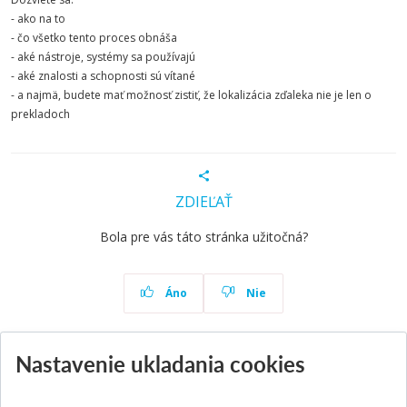
- ako na to
- čo všetko tento proces obnáša
- aké nástroje, systémy sa používajú
- aké znalosti a schopnosti sú vítané
- a najmä, budete mať možnosť zistiť, že lokalizácia zďaleka nie je len o
prekladoch
ZDIEĽAŤ
Bola pre vás táto stránka užitočná?
Áno
Nie
Nastavenie ukladania cookies
Aktuality
Všetky aktuality