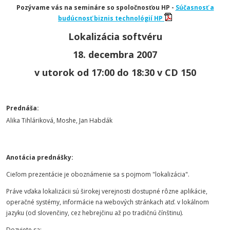
Pozývame vás na semináre so spoločnosťou HP -
Súčasnosť a
budúcnosť biznis technológií HP
Lokalizácia softvéru
18. decembra 2007
v utorok od 17:00 do 18:30 v CD 150
Prednáša:
Alika Tihláriková, Moshe, Jan Habdák
Anotácia prednášky:
Cieľom prezentácie je oboznámenie sa s pojmom "lokalizácia".
Práve vďaka lokalizácii sú širokej verejnosti dostupné rôzne aplikácie,
operačné systémy, informácie na webových stránkach atď. v lokálnom
jazyku (od slovenčiny, cez hebrejčinu až po tradičnú čínštinu).
Dozviete sa: