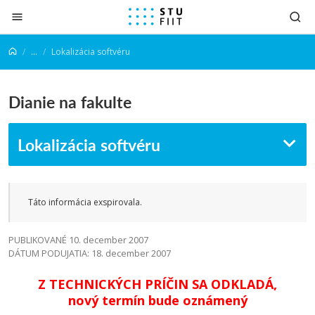
Prejsť na obsah
...
Lokalizácia softvéru
Dianie na fakulte
Lokalizácia softvéru
Táto informácia exspirovala.
PUBLIKOVANÉ 10. december 2007
DÁTUM PODUJATIA: 18. december 2007
Z TECHNICKÝCH PRÍČIN SA ODKLADÁ,
nový termín bude oznámený