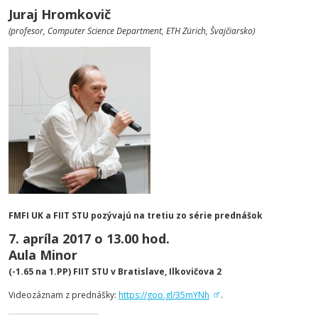
Juraj Hromkovič
(profesor, Computer Science Department, ETH Zürich, Švajčiarsko)
FMFI UK a FIIT STU pozývajú na tretiu zo série prednášok
7. apríla 2017 o 13.00 hod.
Aula Minor
(-1.65 na 1.PP) FIIT STU v Bratislave, Ilkovičova 2
Videozáznam z prednášky:
https://goo.gl/35mYNh
.