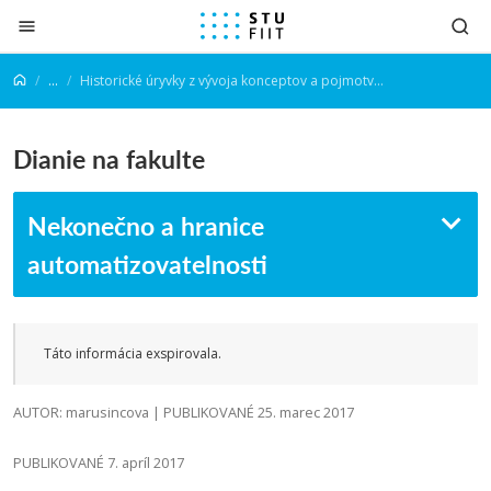
Prejsť na obsah
...
Historické úryvky z vývoja konceptov a pojmotvorby v informatike III
Dianie na fakulte
Nekonečno a hranice
automatizovatelnosti
Táto informácia exspirovala.
AUTOR: marusincova | PUBLIKOVANÉ 25. marec 2017
PUBLIKOVANÉ 7. apríl 2017