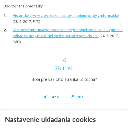
Uskutočnené prednášky:
Historické úryvky z vývoja konceptov a pojmotvorby v informatike
(28. 2. 2017, FIIT))
Ako merať informačný obsah konečných objektov a ako ho využiť na
odhad hustoty prvočísiel medzi prirodzenými číslami
(24. 3. 2017,
FMFI)
ZDIEĽAŤ
Bola pre vás táto stránka užitočná?
Áno
Nie
Nastavenie ukladania cookies