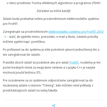
v rámci predmetu Tvorba efektívnych algoritmov a programov (TEAP)
Zúčastniť sa môže každý!
Súťaže budú prebiehať online prostredníctvom elektronického systému
pre ProFIIT.
Zaregistrujte sa prostredníctvom
elektronického systému pre ProFIIT 2010
- stačí, ak vyplníte meno, priezvisko, e-mail a školu, ostatné položky
môžete vyplniť napr. pomlčkou.
Po prihlasení sa do systému je ešte potrebné vytvoriť jednočlenný tím a
ten zaregistrovať do súťaže.
Pravidlá oboch súťaží sú podobné ako pre súťaž
ProFIIT
, rozdielny je len
počet trestných minút za nesprávne riešenie a v jazyku C++ je navyše
možnosť použiť knižnicu STL.
Pre zoznámenie sa so systémom odporúčame zaregistrovať sa do
nezáväznej súťaže s názvom "Tréning", kde môžete riešiť príklady z
predchádzajúcich súťaží na našej fakulte.