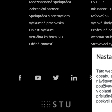
Medzinárodná spolupráca
CVTI SR
Zahraniční partneri
Inkubátor S
Spolupráca s priemyslom
MŠVVaŠ SR
Výskumné pracoviská
Vysoké školy
Oblasti výskumu
Profesijné o
Virtuálna knižnica STU
webmail.stu
Edičná činnosť
Stravovací s
Nasta
Táto web
obsahu a
návštevn
používat
v oblasti
príslušn
poskytli 