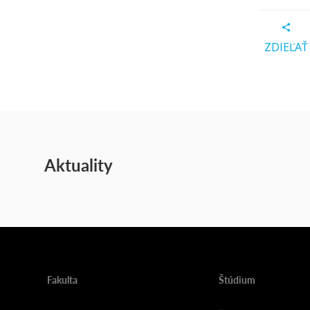
ZDIEĽAŤ
Aktuality
Fakulta
Štúdium