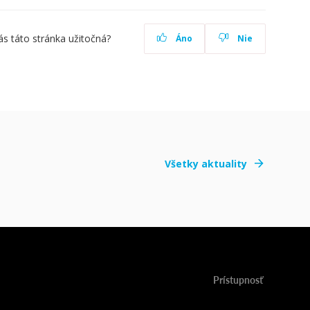
ás táto stránka užitočná?
Áno
Nie
Všetky aktuality
Prístupnosť