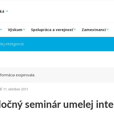
ská
Výskum
Spolupráca a verejnosť
Zamestnanci
ej inteligencie
formácia exspirovala.
 11. október 2011
očný seminár umelej inte