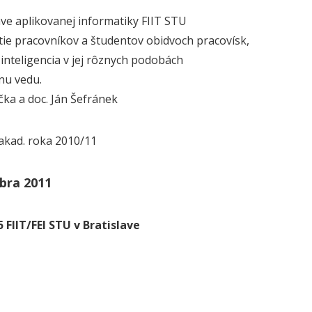
ve aplikovanej informatiky FIIT STU
tie pracovníkov a študentov obidvoch pracovísk,
inteligencia v jej rôznych podobách
nu vedu.
čka a doc. Ján Šefránek
akad. roka 2010/11
bra 2011
 FIIT/FEI STU v Bratislave