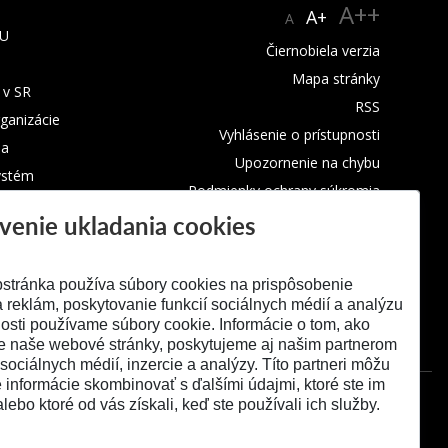
A++
A+
A
TU
Čiernobiela verzia
Mapa stránky
 v SR
RSS
rganizácie
Vyhlásenie o prístupnosti
ba
Upozornenie na chybu
ystém
Podmienky ochrany súkromia
venie ukladania cookies
Využívanie cookies
stránka používa súbory cookies na prispôsobenie
 reklám, poskytovanie funkcií sociálnych médií a analýzu
osti používame súbory cookie. Informácie o tom, ako
e naše webové stránky, poskytujeme aj našim partnerom
 sociálnych médií, inzercie a analýzy. Títo partneri môžu
é informácie skombinovať s ďalšími údajmi, ktoré ste im
alebo ktoré od vás získali, keď ste používali ich služby.