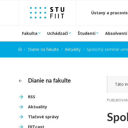
Prejsť na obsah
Ústavy a pracovi
Fakulta
Uchádzači
Študenti
Absolventi
Dianie na fakulte
Aktuality
Spoločný seminár umel
Dianie na fakulte
Táto in
RSS
PUBLIKOVANÉ
Aktuality
Spol
Tlačové správy
FIITcast