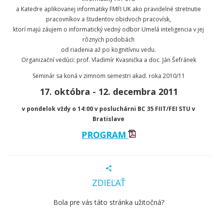
a Katedre aplikovanej informatiky FMFI UK ako pravidelné stretnutie
pracovníkov a študentov obidvoch pracovísk,
ktorí majú záujem o informatický vedný odbor Umelá inteligencia v jej
rôznych podobách
od riadenia až po kognitívnu vedu.
Organizační vedúci: prof. Vladimír Kvasnička a doc. Ján Šefránek
Seminár sa koná v zimnom semestri akad. roka 2010/11
17. októbra - 12. decembra 2011
v pondelok vždy o 14:00 v posluchárni BC 35 FIIT/FEI STU v
Bratislave
PROGRAM
ZDIEĽAŤ
Bola pre vás táto stránka užitočná?