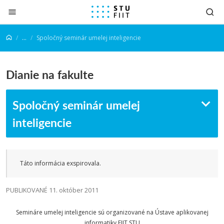
Prejsť na obsah
...
Spoločný seminár umelej inteligencie
Dianie na fakulte
Spoločný seminár umelej
inteligencie
Táto informácia exspirovala.
PUBLIKOVANÉ 11. október 2011
Semináre umelej inteligencie sú organizované na Ústave aplikovanej
informatiky FIIT STU