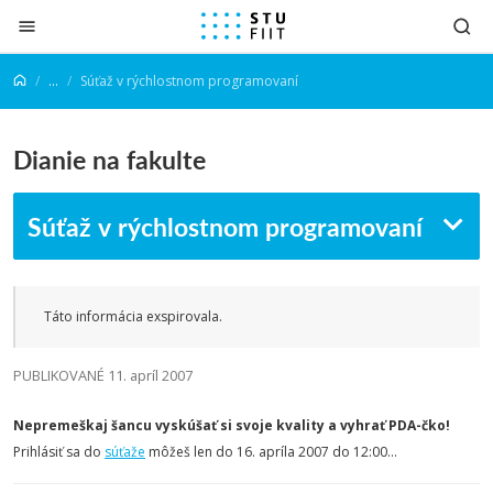
Prejsť na obsah
...
Súťaž v rýchlostnom programovaní
Dianie na fakulte
Súťaž v rýchlostnom programovaní
Táto informácia exspirovala.
PUBLIKOVANÉ 11. apríl 2007
Nepremeškaj šancu vyskúšať si svoje kvality a vyhrať PDA-čko!
Prihlásiť sa do
súťaže
môžeš len do 16. apríla 2007 do 12:00...