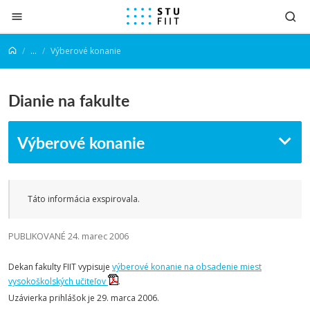
Prejsť na obsah
...
Výberové konanie
Dianie na fakulte
Výberové konanie
Táto informácia exspirovala.
PUBLIKOVANÉ 24. marec 2006
Dekan fakulty FIIT vypisuje
výberové konanie na obsadenie miest
vysokoškolských učiteľov
.
Uzávierka prihlášok je 29. marca 2006.