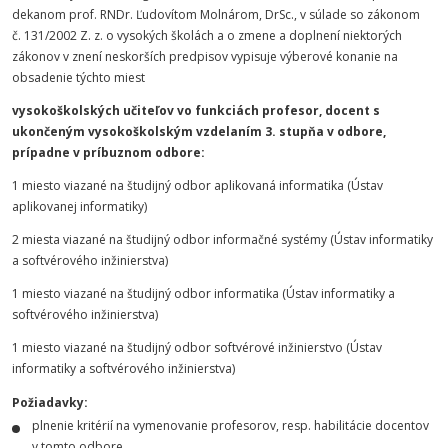
dekanom prof. RNDr. Ľudovítom Molnárom, DrSc., v súlade so zákonom
č. 131/2002 Z. z. o vysokých školách a o zmene a doplnení niektorých
zákonov v znení neskorších predpisov vypisuje výberové konanie na
obsadenie týchto miest
vysokoškolských učiteľov vo funkciách profesor, docent s
ukončeným vysokoškolským vzdelaním 3. stupňa v odbore,
prípadne v príbuznom odbore:
1 miesto viazané na študijný odbor aplikovaná informatika (Ústav
aplikovanej informatiky)
2 miesta viazané na študijný odbor informačné systémy (Ústav informatiky
a softvérového inžinierstva)
1 miesto viazané na študijný odbor informatika (Ústav informatiky a
softvérového inžinierstva)
1 miesto viazané na študijný odbor softvérové inžinierstvo (Ústav
informatiky a softvérového inžinierstva)
Požiadavky:
plnenie kritérií na vymenovanie profesorov, resp. habilitácie docentov
v tomto odbore,