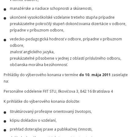
manažérske a riadiace schopnosti a skúsenosti,
ukončené vysokoškolské vzdelanie tretieho stupňa prípadne
preukázateľne pokročilý stupeň dokončovania dizertácie v odbore,
prípadne v príbuznom odbore,
vedecko-pedagogická hodnosť v odbore, prípadne v príbuznom
odbore,
znalosť anglického jazyka,
preukázateľné pôsobenie v jednej z oblastí príslušného odboru,
občianska morálna bezúhonnosť.
Prihlášky do výberového konania v termíne
do 10. mája 2011
zasielajte
na:
Personálne oddelenie FIIT STU, Ilkovičova 3, 842 16 Bratislava 4
K prihláške do výberového konania doložte:
štruktúrovaný profesijne orientovaný životopis,
kópiu dokladov o vzdelaní,
prehľad doterajšej praxe a publikačnej činnosti,