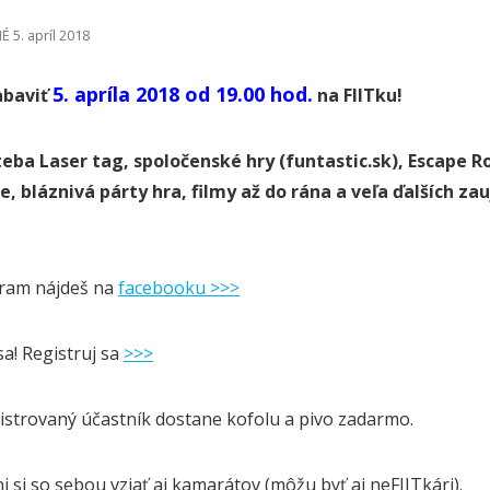
 5. apríl 2018
5. apríla 2018 od 19.00 hod.
abaviť
na FIITku!
eba Laser tag, spoločenské hry (funtastic.sk), Escape 
e, bláznivá párty hra, filmy až do rána a veľa ďalších z
gram nájdeš na
facebooku >>>
sa! Registruj sa
>>>
istrovaný účastník dostane kofolu a pivo zadarmo.
 si so sebou vziať aj kamarátov (môžu byť aj neFIITkári).