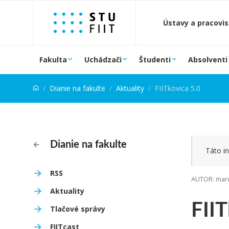
Prejsť na obsah
Ústavy a pracovi
Fakulta
Uchádzači
Študenti
Absolventi
Dianie na fakulte
Aktuality
FIITkovica 5.0
Dianie na fakulte
Táto in
RSS
AUTOR: maru
Aktuality
FIIT
Tlačové správy
FIITcast