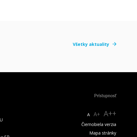
Všetky aktuality
Prístupnosť
A++
A+
A
TU
Čiernobiela verzia
Mapa stránky
 v SR