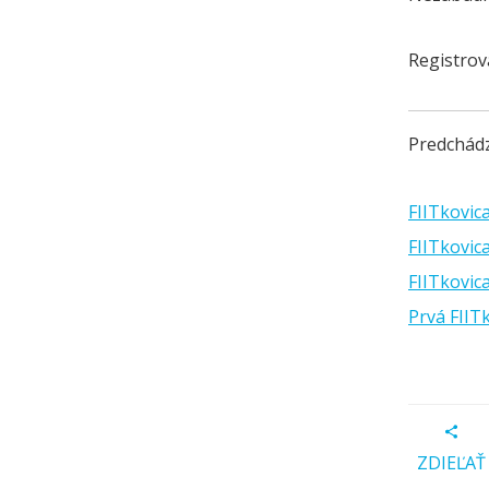
Registrov
Predchádz
FIITkovic
FIITkovic
FIITkovic
Prvá FIIT
ZDIEĽAŤ