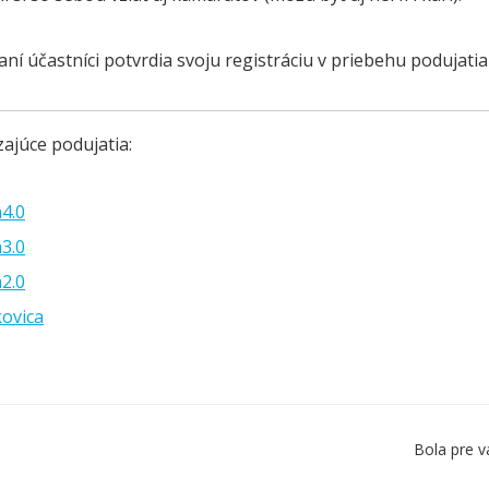
aní účastníci potvrdia svoju registráciu v priebehu podujati
ajúce podujatia:
a4.0
a3.0
a2.0
kovica
Bola pre v