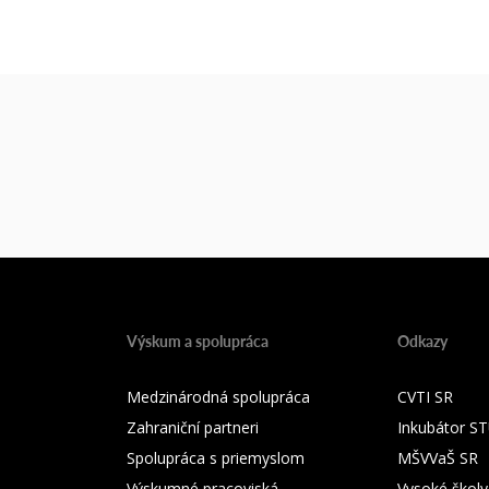
Výskum a spolupráca
Odkazy
Medzinárodná spolupráca
CVTI SR
Zahraniční partneri
Inkubátor S
Spolupráca s priemyslom
MŠVVaŠ SR
Výskumné pracoviská
Vysoké školy