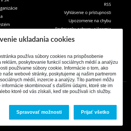
RSS
rganizácie
Vyhlásenie o prístupnosti
ba
Upozornenie na chybu
ystém
Podmienky ochrany súkromia
venie ukladania cookies
Využívanie cookies
stránka používa súbory cookies na prispôsobenie
 reklám, poskytovanie funkcií sociálnych médií a analýzu
osti používame súbory cookie. Informácie o tom, ako
e naše webové stránky, poskytujeme aj našim partnerom
 sociálnych médií, inzercie a analýzy. Títo partneri môžu
é informácie skombinovať s ďalšími údajmi, ktoré ste im
alebo ktoré od vás získali, keď ste používali ich služby.
Spravovať možnosti
Prijať všetko