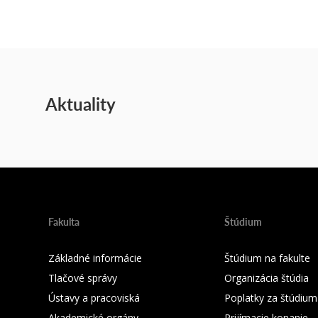
Aktuality
Fakulta
Štúdium
Základné informácie
Štúdium na fakulte
Tlačové správy
Organizácia štúdia
Ústavy a pracoviská
Poplatky za štúdium
Akademické orgány
Prijímacie konanie