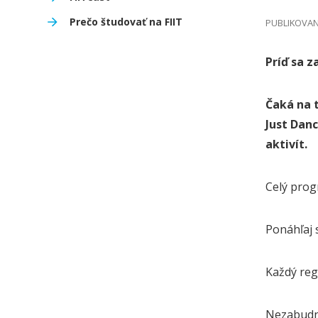
Prečo študovať na FIIT
PUBLIKOVANÉ
Príď sa z
Čaká na t
Just Danc
aktivít.
Celý pro
Ponáhľaj 
Každý reg
Nezabudni