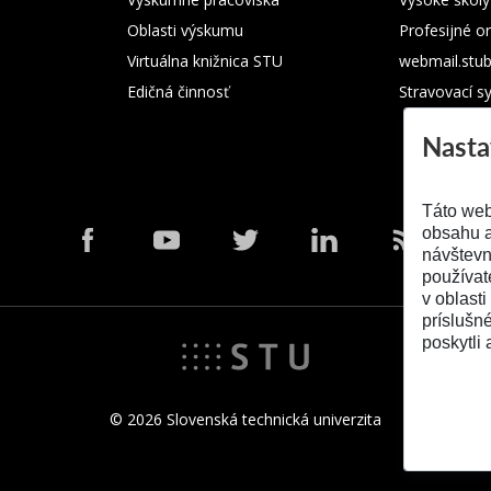
Oblasti výskumu
Profesijné o
Virtuálna knižnica STU
webmail.stu
Edičná činnosť
Stravovací s
Nasta
Táto web
obsahu a
návštevn
používat
v oblasti
príslušn
poskytli 
© 2026 Slovenská technická univerzita