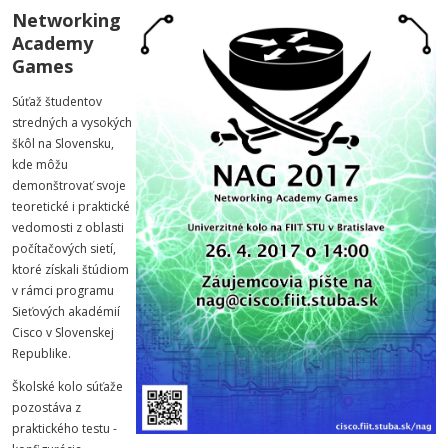
Networking
Academy
Games
Súťaž študentov
stredných a vysokých
škôl na Slovensku,
kde môžu
demonštrovať svoje
teoretické i praktické
vedomosti z oblasti
počítačových sietí,
ktoré získali štúdiom
v rámci programu
Sieťových akadémií
Cisco v Slovenskej
Republike.
Školské kolo súťaže
pozostáva z
praktického testu -