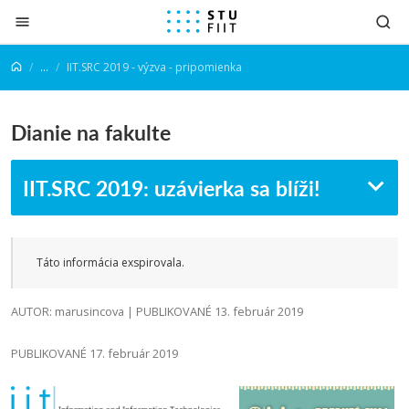
Prejsť na obsah
...
IIT.SRC 2019 - výzva - pripomienka
Dianie na fakulte
IIT.SRC 2019: uzávierka sa blíži!
Táto informácia exspirovala.
AUTOR: marusincova | PUBLIKOVANÉ 13. február 2019
PUBLIKOVANÉ 17. február 2019