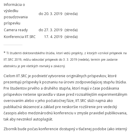
Informácia o
výsledku
do 20. 3. 2019
(streda)
posudzovania
príspevku
Camera ready
do 27. 3. 2019
(streda)
Konferencia IIT.SRC
17. 4. 2019
(streda)
*
Tí študenti doktorandského štúdia, ktorí vedú projekty, z ktorých vznikol príspevok na
IIT.SRC 2019, môžu odovzdať príspevok do 3. 3. 2019 (nedeľa), termín pre zaslanie
abstraktu je pre všetkých rovnaký a záväzný.
Cieľom IIT.SRC je podnietiť vytvorenie originálnych príspevkov, ktoré
prezentujú príspevky k poznaniu na úrovni zodpovedajúcej stupňu štúdia.
Pre študentov prvého a druhého stupňa, ktorí majú v čase podávania
príspevkov riešenie spravidla v stave pred rozsiahlejším experimentálnym
overovaním alebo v jeho počiatočnej fáze, IIT.SRC slúži najmä ako
publikačná skúsenosť a základ pre neskoršie rozšírenie pre vedecký
časopis alebo medzinárodnú konferenciu v zmysle pravidiel publikovania,
tak aby nevznikol autoplagiát.
Zborník bude počas konferencie dostupný v tlačenej podobe (ako interný