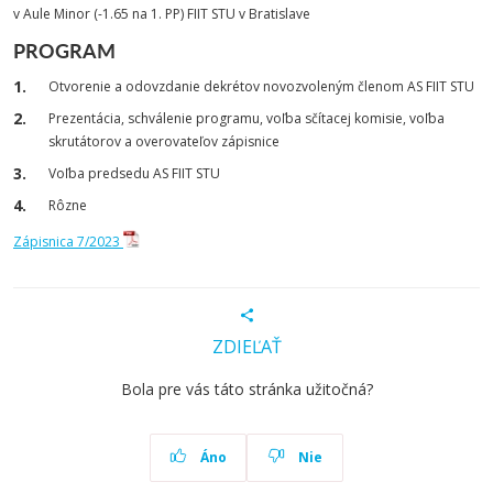
v Aule Minor (-1.65 na 1. PP) FIIT STU v Bratislave
PROGRAM
Otvorenie a odovzdanie dekrétov novozvoleným členom AS FIIT STU
Prezentácia, schválenie programu, voľba sčítacej komisie, voľba
skrutátorov a overovateľov zápisnice
Voľba predsedu AS FIIT STU
Rôzne
Zápisnica 7/2023
ZDIEĽAŤ
Bola pre vás táto stránka užitočná?
Áno
Nie