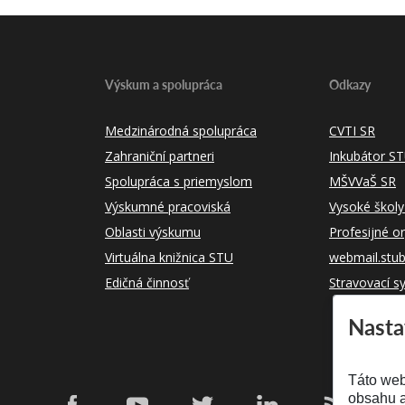
Výskum a spolupráca
Odkazy
Medzinárodná spolupráca
CVTI SR
Zahraniční partneri
Inkubátor S
Spolupráca s priemyslom
MŠVVaŠ SR
Výskumné pracoviská
Vysoké školy
Oblasti výskumu
Profesijné o
Virtuálna knižnica STU
webmail.stu
Edičná činnosť
Stravovací s
Nasta
Táto web
obsahu a