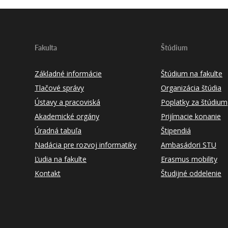
Fakulta
Štúdium
Základné informácie
Štúdium na fakulte
Tlačové správy
Organizácia štúdia
Ústavy a pracoviská
Poplatky za štúdium
Akademické orgány
Prijímacie konanie
Úradná tabuľa
Štipendiá
Nadácia pre rozvoj informatiky
Ambasádori STU
Ľudia na fakulte
Erasmus mobility
Kontakt
Študijné oddelenie