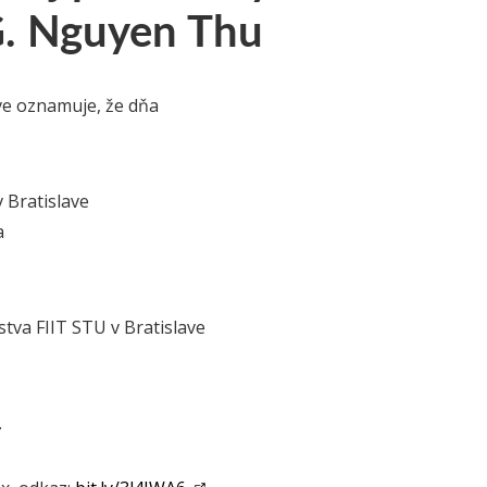
G. Nguyen Thu
ve oznamuje, že dňa
 Bratislave
a
tva FIIT STU v Bratislave
.