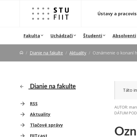
Prejsť na obsah
Ústavy a pracovi
Fakulta
Uchádzači
Študenti
Absolventi
Dianie na fakulte
Aktuality
Oznámenie o konaní hab
Dianie na fakulte
Táto in
RSS
AUTOR: maru
DÁTUM PODUJ
Aktuality
Ozn
Tlačové správy
FIITcast