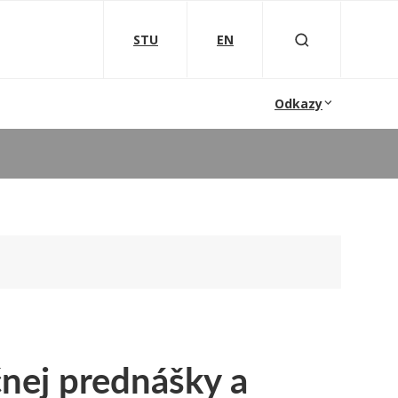
STU
EN
Odkazy
nej prednášky a