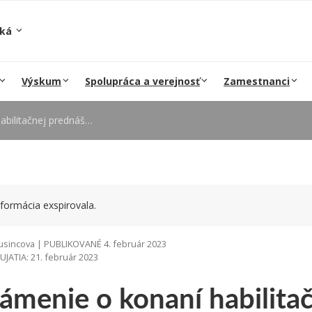
ská
Výskum
Spolupráca a verejnosť
Zamestnanci
ilitačnej prednášky
formácia exspirovala.
sincova | PUBLIKOVANÉ 4. február 2023
ATIA: 21. február 2023
ámenie o konaní habilitač