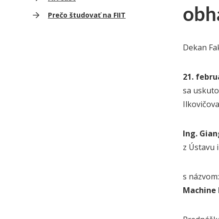
obh
Prečo študovať na FIIT
Dekan Fak
21. febru
sa uskuto
Ilkovičov
Ing. Gia
z Ústavu 
s názvom:
Machine 