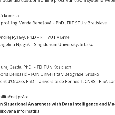
 bude tiež dostupná online prostredníctvom systému Webe
ná komisia:
 prof. Ing. Vanda Benešová – PhD., FIIT STU v Bratislave
 Ondřej Ryšavý, Ph.D – FIT VUT v Brně
 Angelina Njeguš – Singidunum University, Srbsko
 Juraj Gazda, PhD. – FEI TU v Košiciach
 Boris Delibašić – FON Univerzita v Beograde, Srbsko
rent d'Orazio, PhD – Université de Rennes 1, CNRS, IRISA La
ilitačnej práce:
on Situational Awareness with Data Intelligence and Ma
likovaná informatika