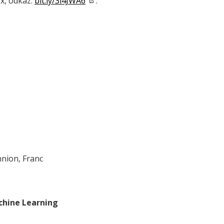
x, odkaz:
bit.ly/3l4JWA6
.
nnion, Franc
chine Learning