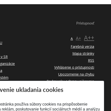
Prístupnosť
A++
A+
A
TU
Farebná verzia
Mapa stránky
 v SR
RSS
rganizácie
Vyhlásenie o prístupnosti
ba
Upozornenie na chybu
ystém
Podmienky ochrany súkromia
venie ukladania cookies
Využívanie cookies
stránka používa súbory cookies na prispôsobenie
 reklám, poskytovanie funkcií sociálnych médií a analýzu