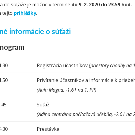
 sa do súťaže je možné v termíne
do 9. 2. 2020 do 23.59 hod.
 tejto
prihlášky
.
né informácie o súťaži
nogram
1.30
Registrácia účastníkov
(priestory chodby na 
1.50
Privítanie účastníkov a informácie k priebe
(Aula Magna, -1.61 na 1. PP)
.45
Súťaž
(Adina centrálna počítačová učebňa, -2.01 na 2
4.30
Prestávka