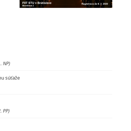
1. NP)
hu súťaže
. PP)