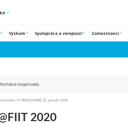
ská
Výskum
Spolupráca a verejnosť
Zamestnanci
formácia exspirovala.
sincova | PUBLIKOVANÉ 22. január 2020
@FIIT 2020