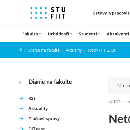
Prejsť na obsah
Ústavy a pracovi
Fakulta
Uchádzači
Študenti
Absolventi
Dianie na fakulte
Aktuality
Net@FIIT 2020
Dianie na fakulte
Táto in
RSS
AUTOR: maru
Aktuality
Net
Tlačové správy
FIITcast