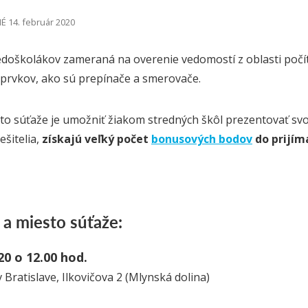
 14. február 2020
edoškolákov zameraná na overenie vedomostí z oblasti počít
 prvkov, ako sú prepínače a smerovače.
jto súťaže je umožniť žiakom stredných škôl prezentovať svoje
ešitelia,
získajú veľký počet
bonusových bodov
do prijím
 a miesto súťaže:
020 o 12.00 hod.
 Bratislave, Ilkovičova 2 (Mlynská dolina)