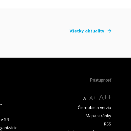
Všetky aktuality
Prístupnosť
A++
A+
A
TU
Čiernobiela verzia
Mapa stránky
 v SR
RSS
rganizácie