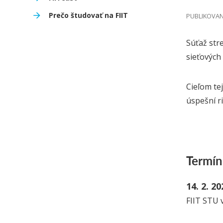
Prečo študovať na FIIT
PUBLIKOVANÉ
Súťaž str
sieťových
Cieľom te
úspešní ri
Termín
14. 2. 2
FIIT STU v