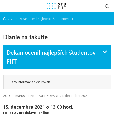
Prejsť na obsah
...
Dekan ocenil najlepších študentov FIIT
Dianie na fakulte
Dekan ocenil najlepších študentov
FIIT
Táto informácia exspirovala.
AUTOR: marusincova | PUBLIKOVANÉ 21. december 2021
15. decembra 2021 o 13.00 hod.
FIIT STU v Bratislave - online