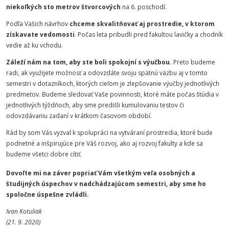
niekoľkých sto metrov štvorcových
na 6. poschodí.
Podľa Vašich návrhov
chceme skvalitňovať aj prostredie, v ktorom
získavate vedomosti
. Počas leta pribudli pred fakultou lavičky a chodník
vedie až ku vchodu.
Záleží nám na tom, aby ste boli spokojní s výučbou.
Preto budeme
radi, ak využijete možnosť a odovzdáte svoju spätnú väzbu aj v tomto
semestri v dotazníkoch, ktorých cieľom je zlepšovanie výučby jednotlivých
predmetov. Budeme sledovať Vaše povinnosti, ktoré máte počas štúdia v
jednotlivých týždňoch, aby sme predišli kumulovaniu testov či
odovzdávaniu zadaní v krátkom časovom období.
Rád by som Vás vyzval k spolupráci na vytváraní prostredia, ktoré bude
podnetné a inšpirujúce pre Váš rozvoj, ako aj rozvoj fakulty a kde sa
budeme všetci dobre cítiť.
Dovoľte mi na záver popriať Vám všetkým veľa osobných a
študijných úspechov v nadchádzajúcom semestri, aby sme ho
spoločne úspešne zvládli.
Ivan Kotuliak
(21. 9. 2020)