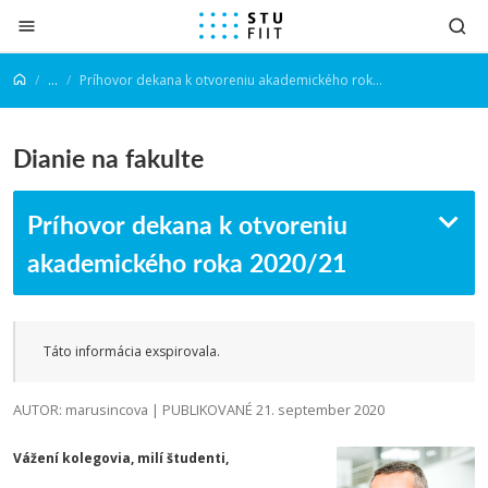
Prejsť na obsah
...
Príhovor dekana k otvoreniu akademického roka 2020/21
Dianie na fakulte
Príhovor dekana k otvoreniu
akademického roka 2020/21
Táto informácia exspirovala.
AUTOR: marusincova | PUBLIKOVANÉ 21. september 2020
Vážení kolegovia, milí študenti,