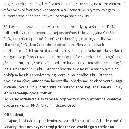
angažovaných učiteľov, ktorí sa tešia na Vás, študentov, na to, že Vám budú
môcť odovzdávať svoje vedomosti a skúsenosti. Aj s týmito kolegami
budeme spoločne napĺňať víziu rozvoja našej fakulty.
Rád by som medzi nami privítal prof. Ing. Volodymyra Khilenka, DrSc.,
odborníka v oblasti kybernetickej bezpečnosti, doc. Ing. Jána Genčiho,
PhD., experta na pokročilé sieťové technológie, doc. Ing. Ladislava
Hluchého, PhD., ktorý dlhodobo pôsobí ako člen v desiatkach
medzinárodných konzorcií a v roku 2018 mu naša fakulta udelila Medailu J.
Murgaša za prínos k rozvoju informatiky a informačných technológií. Ing.
Jána Balažiu, PhD., špičkového odborníka v oblasti sieťových technológií,
Ing. Lukáša Kohútku, PhD., ktorý sa špecializuje na IoT a nášho aktuálne
obhájeného PhD absolventa Ing. Mareka Galinského, PhD., ktorý sa
podieľa na vývoji autonómneho vozidla – všetko našich absolventov, Mgr.
Michala Kováča, PhD., odborníka na Data Science, Ing. Jána Hanáka, PhD.,
ktorý sa venuje vývoju softvéru.
Do Vášho vzdelávania sa zapojí aj popredný svetový expert na kvantové
počítanie – prof. RNDr. Vladimír Bužek, DrSc.
Milí študenti,
dúfajme, že situácia s pandémiou sa vyrieši čo najskôr a Vy budete môcť
začať využívať
novovytvorený priestor co-workingu s rozlohou