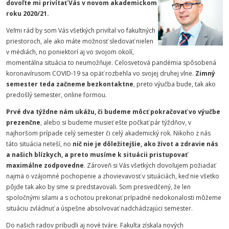
dovoľte mi privítať Vás v novom akademickom
roku 2020/21.
Veľmi rád by som Vás všetkých privítal vo fakultných
priestoroch, ale ako máte možnosť sledovať nielen
v médiách, no poniektorí aj vo svojom okolí,
momentálna situácia to neumožňuje. Celosvetová pandémia spôsobená
koronavírusom COVID-19 sa opäť rozbehla vo svojej druhej vlne.
Zimný
semester teda začneme bezkontaktne
, preto výučba bude, tak ako
predošlý semester, online formou.
Prvé dva týždne nám ukážu, či budeme môcť pokračovať vo výučbe
prezenčne
, alebo si budeme musieť ešte počkať pár týždňov, v
najhoršom prípade celý semester či celý akademický rok. Nikoho z nás
táto situácia neteší, no
nič nie je dôležitejšie, ako život a zdravie nás
a našich blízkych, a preto musíme k situácii pristupovať
maximálne zodpovedne
. Zároveň si Vás všetkých dovoľujem požiadať
najmä o vzájomné pochopenie a zhovievavosť v situáciách, keď nie všetko
pôjde tak ako by sme si predstavovali. Som presvedčený, že len
spoločnými silami a s ochotou prekonať prípadné nedokonalosti môžeme
situáciu zvládnuť a úspešne absolvovať nadchádzajúci semester.
Do našich radov pribudli aj nové tváre. Fakulta získala nových