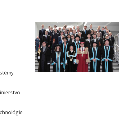
ystémy
inierstvo
echnológie