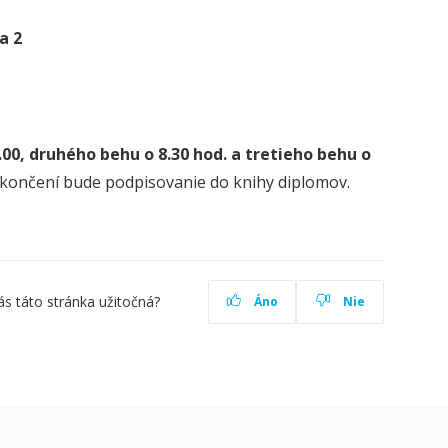
a 2
.00, druhého behu o 8.30 hod. a tretieho behu o
 ukončení bude podpisovanie do knihy diplomov.
ás táto stránka užitočná?
Áno
Nie