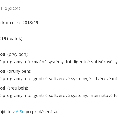
 12. júl 2019
ickom roku 2018/19
2019
(piatok)
hod.
(prvý beh):
né programy Informačné systémy, Inteligentné softvérové s
hod.
(druhý beh):
é programy Inteligentné softvérové systémy, Softvérové inž
hod.
(tretí beh):
né programy Inteligentné softvérové systémy, Internetové t
ájdete v
AISe
po prihlásení sa.