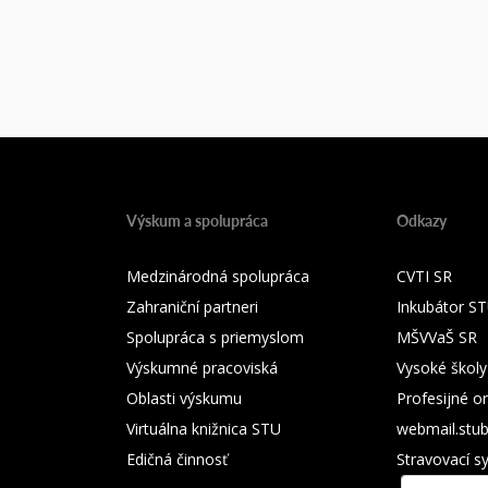
Výskum a spolupráca
Odkazy
Medzinárodná spolupráca
CVTI SR
Zahraniční partneri
Inkubátor S
Spolupráca s priemyslom
MŠVVaŠ SR
Výskumné pracoviská
Vysoké školy
Oblasti výskumu
Profesijné o
Virtuálna knižnica STU
webmail.stu
Edičná činnosť
Stravovací s