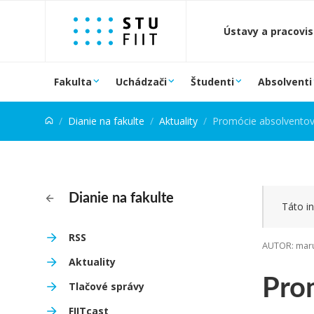
Prejsť na obsah
Ústavy a pracovi
Fakulta
Uchádzači
Študenti
Absolventi
Dianie na fakulte
Aktuality
Promócie absolventov 
Dianie na fakulte
Táto in
RSS
AUTOR: maru
Aktuality
Prom
Tlačové správy
FIITcast