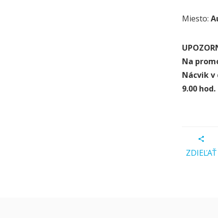
Miesto:
A
UPOZORNE
Na promó
Nácvik v 
9.00 hod.
ZDIEĽAŤ