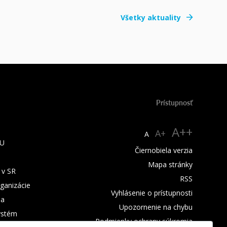
Všetky aktuality
Prístupnosť
A++
A+
A
TU
Čiernobiela verzia
Mapa stránky
 v SR
RSS
rganizácie
Vyhlásenie o prístupnosti
ba
Upozornenie na chybu
ystém
Podmienky ochrany súkromia