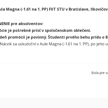
ula Magna (-1.61 na 1. PP) FIIT STU v Bratislave, Ilkovičov
NIE pre absolventov:
cie je potrebné prísť v spoločenskom oblečení.
deň promócií je povinný. Študenti prvého behu prídu o 8
Nácvik sa uskutoční v Aule Magna (-1.61 na 1. PP), po jeho
Bola pre v