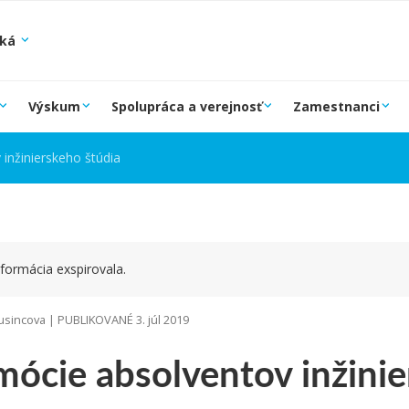
ská
Výskum
Spolupráca a verejnosť
Zamestnanci
inžinierskeho štúdia
formácia exspirovala.
sincova | PUBLIKOVANÉ 3. júl 2019
ócie absolventov inžinie