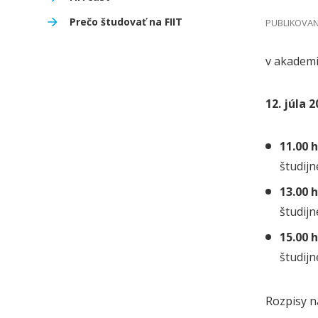
Prečo študovať na FIIT
PUBLIKOVANÉ
v akadem
12. júla 
11.00 
študij
13.00 
študijn
15.00 
študij
Rozpisy n