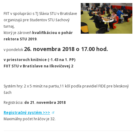
FIIT v spolupráci s TJ Slávia STU v Bratislave
organizujú pre študentov STU šachový
turnaj,
ktorý je zároveň
kvalifikáciou o pohár
rektora STU 2019
.
26. novembra 2018 o 17.00 hod.
v pondelok
v priestoroch knižnice (-1.43 na 1. PP)
FIIT STU v Bratislave na Ilkovičovej 2
Systém hry: 2 x 5 minút na partiu,11 kôl podľa pravidiel FIDE pre bleskový
šach
Registrácia:
do 21. novembra 2018
Registračný systém >>>
Maximálny počet hráčov je 32.