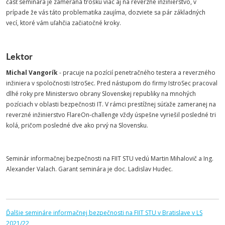
časť seminára je zameraná trošku viac aj na reverzné inžinierstvo, v
prípade že vás táto problematika zaujíma, dozviete sa pár základných
vecí, ktoré vám uľahčia začiatočné kroky.
Lektor
Michal Vangorík
- pracuje na pozícií penetračného testera a reverzného
inžiniera v spoločnosti IstroSec. Pred nástupom do firmy IstroSec pracoval
dlhé roky pre Ministersvo obrany Slovenskej republiky na mnohých
pozíciach v oblasti bezpečnosti IT. V rámci prestížnej súťaže zameranej na
reverzné inžinierstvo FlareOn-challenge vždy úspešne vyriešil posledné tri
kolá, pričom posledné dve ako prvý na Slovensku.
Seminár informačnej bezpečnosti na FIIT STU vedú Martin Mihalovič a Ing.
Alexander Valach. Garant seminára je doc. Ladislav Hudec.
Ďalšie semináre informačnej bezpečnosti na FIIT STU v Bratislave v LS
2021/22