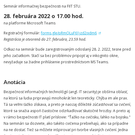
Seminár informačnej bezpečnosti na FIIT STU.
28. februára 2022 o 17.00 hod.
na platforme Microsoft Teams
Registračný formulár:
forms.gle/pRmQLuF61jzd2qdm6
Registrácia je otvorená do 27. februára, 23.59 hod.
Odkaz na seminár bude zaregistrovaným odoslaný 28. 2. 2022, tesne pred
jeho začiatkom. Stačí sa bez problémov pripojiť aj v inkognito okne,
nevyžaduje sa žiadne prihlásenie prostredníctvom MS Teams.
Anotácia
Bezpečnosť informačných technológií (angl. IT security) je obšírna oblasť,
na ktorú sa ľudia pripravujú mnohokrát len teoreticky. Chýba im ale prax.
Tá sa veľmi ťažko získava, a preto je naozaj dôležité zúčastňovať sa cvičení,
ktoré sa snažia aspoň čiastočne odzrkadlovať skutočné hrozby. A preto aj
v rámci bezpečnosti IT platí príslovie: "Ťažko na cvičisku, ľahko na bojisku."
Na seminári sa dozviete, ako takéto cvičenia prebiehajú, ako sa prípadne
na ne dostať. Tiež sa môžete inšpirovať pri tvorbe vlasných cvičení. Jedna