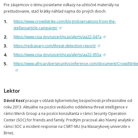
Pre záujemcov o tému posielame odkazy na užitočné materiály na
preštudovanie, stačí krátky náhľad najma do prvých dvoch:
https://www.crowdstrike.com/blog/observations-from-the-
stellarparticle-campaign/
https://www.cisa.gov/uscert/ncas/alerts/aa22-047a
https://redcanary.com/threat-detection-report/
https://www.cisa.gov/uscert/ncas/alerts/aa22-055a
https://www.africacybersecurityconference.com/document/CrowdStrik
Lektor
Dávid Kosť
pracuje v oblasti kybernetickej bezpečnosti profesionálne od
roku 2013. Aktuálne na pozícii vedúceho oddelenia threat intelligence v
rámci Merck Group a na pozícii konzultanta v rámci Security Operation
Center (SOC) for friends and family. Predtým pracoval ako hlavný analytik v
rámci SOC a incident response na CSIRT-MU (na Masarykovej univerzite v
Brne).