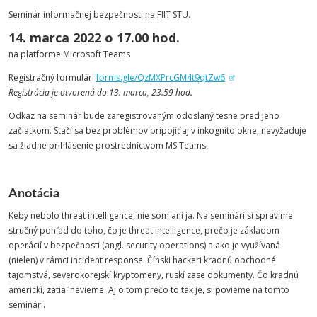
Seminár informačnej bezpečnosti na FIIT STU.
14. marca 2022 o 17.00 hod.
na platforme Microsoft Teams
Registračný formulár:
forms.gle/QzMXPrcGM4t9qtZw6
Registrácia je otvorená do 13. marca, 23.59 hod.
Odkaz na seminár bude zaregistrovaným odoslaný tesne pred jeho
začiatkom. Stačí sa bez problémov pripojiť aj v inkognito okne, nevyžaduje
sa žiadne prihlásenie prostredníctvom MS Teams.
Anotácia
Keby nebolo threat intelligence, nie som ani ja. Na seminári si spravíme
stručný pohľad do toho, čo je threat intelligence, prečo je základom
operácií v bezpečnosti (angl. security operations) a ako je využívaná
(nielen) v rámci incident response. Čínski hackeri kradnú obchodné
tajomstvá, severokorejskí kryptomeny, ruskí zase dokumenty. Čo kradnú
americkí, zatiaľ nevieme. Aj o tom prečo to tak je, si povieme na tomto
seminári.