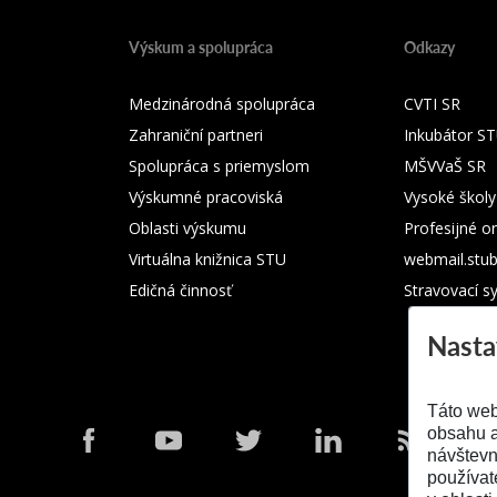
Výskum a spolupráca
Odkazy
Medzinárodná spolupráca
CVTI SR
Zahraniční partneri
Inkubátor S
Spolupráca s priemyslom
MŠVVaŠ SR
Výskumné pracoviská
Vysoké školy
Oblasti výskumu
Profesijné o
Virtuálna knižnica STU
webmail.stu
Edičná činnosť
Stravovací s
Nasta
Táto web
obsahu a
návštevn
používat