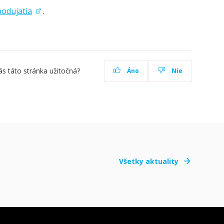
podujatia
.
ás táto stránka užitočná?
Áno
Nie
Všetky aktuality