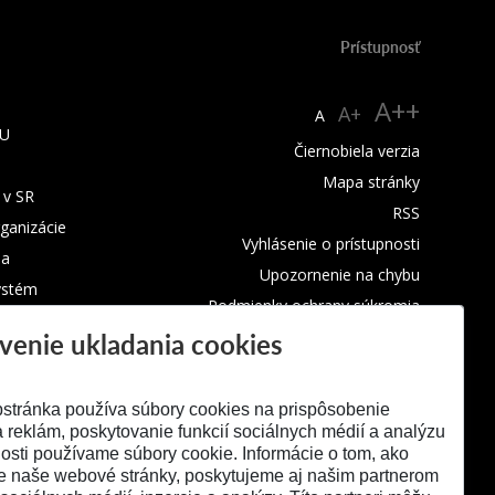
Prístupnosť
A++
A+
A
TU
Čiernobiela verzia
Mapa stránky
 v SR
RSS
rganizácie
Vyhlásenie o prístupnosti
ba
Upozornenie na chybu
ystém
Podmienky ochrany súkromia
venie ukladania cookies
Využívanie cookies
stránka používa súbory cookies na prispôsobenie
 reklám, poskytovanie funkcií sociálnych médií a analýzu
osti používame súbory cookie. Informácie o tom, ako
e naše webové stránky, poskytujeme aj našim partnerom