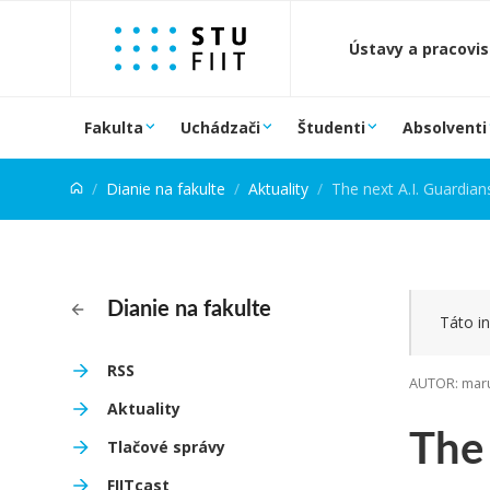
Prejsť na obsah
Ústavy a pracovi
Fakulta
Uchádzači
Študenti
Absolventi
Dianie na fakulte
Aktuality
The next A.I. Guardian
Dianie na fakulte
Táto in
RSS
AUTOR: maru
Aktuality
The 
Tlačové správy
FIITcast