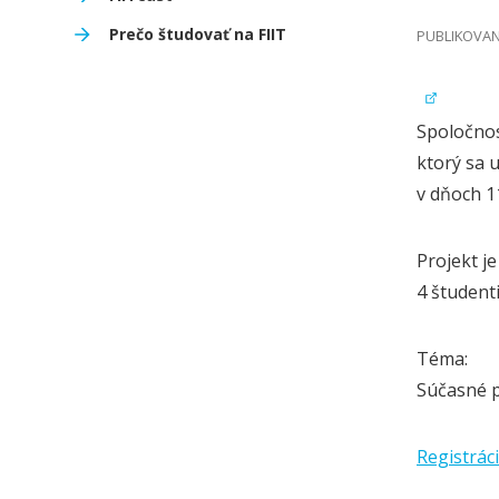
Prečo študovať na FIIT
PUBLIKOVAN
Spoločnosť
ktorý sa 
v dňoch 11
Projekt je
4 študent
Téma:
Súčasné p
Registrác