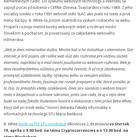
elementárnych častíc. Do výskumu webových technológií a internetu sa
zapojil počas pôsobenia v CERNe (Ženeva, Švajčiarsko) v roku 1989. Z jeho
iniciatívy vzniklo v roku 1991 webové sídlo SLAC ako piate na svete a prvé
mimo Európy. B. White sa potom sústredil na výskum rodiaceho sa webu.
Prispel k rozvoju metód tvorby webových sídiel a rozhraní medzi
človekom a počítačom. Je považovaný za zakladateľa webového
inžinierstva.
„Web je dnes mimoriadna služba. Mnoho ľudí si ho stotožňuje s internetom. Síce
internet je širší pojem, ale reálne web slúži ako rozhranie pre väčšinu služieb
internetu, napríklad aj e-mail mnohí používame vo webovom rozhraní. Web je
dnes neodmysliteľnou súčasťou pre mnohé činnosti, či už to je zásobovanie,
priemysel, vzdelávanie, služby. Výskumu webu sa venujem väčšinu
profesionálneho života, fascinuje ma rozsah prepojení a dát, ktoré ponúka, je
to čosi, čo presiahlo všetky očakávania. Dnes sa v súvislosti s webom hovorí
často o bezpečnosti a ochrane súkromia, preto som rada, že aj o tejto téme
bude na našej fakulte študentom hovoriť a diskutovať s nimi práve Bebo White,
ktorý stál pri zrode webu,“
hovorí dekanka Fakulty informatiky a
informačných technológií STU Mária Bieliková.
B. White
bude na FIIT STU prednášať
(Ilkovičova 2, Bratislava)
vo štvrtok
19. apríla o 9.00 hod. na tému Cryptocurrencies a o 13.00 hod. na
tému Blockchain
.