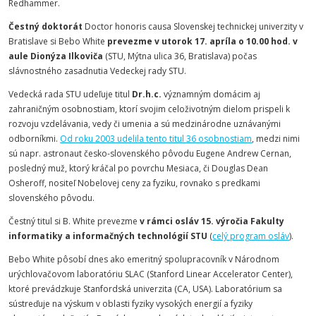
Redhammer.
Čestný doktorát
Doctor honoris causa Slovenskej technickej univerzity v
Bratislave si Bebo White
prevezme v utorok 17. apríla o 10.00 hod. v
aule Dionýza Ilkoviča
(STU, Mýtna ulica 36, Bratislava) počas
slávnostného zasadnutia Vedeckej rady STU.
Vedecká rada STU udeľuje titul
Dr.h.c.
významným domácim aj
zahraničným osobnostiam, ktorí svojim celoživotným dielom prispeli k
rozvoju vzdelávania, vedy či umenia a sú medzinárodne uznávanými
odborníkmi.
Od roku 2003 udelila tento titul 36 osobnostiam
, medzi nimi
sú napr. astronaut česko-slovenského pôvodu Eugene Andrew Cernan,
posledný muž, ktorý kráčal po povrchu Mesiaca, či Douglas Dean
Osheroff, nositeľ Nobelovej ceny za fyziku, rovnako s predkami
slovenského pôvodu.
Čestný titul si B. White prevezme
v rámci osláv 15. výročia Fakulty
informatiky a informačných technológií STU
(
celý program osláv
).
Bebo White pôsobí dnes ako emeritný spolupracovník v Národnom
urýchlovačovom laboratóriu SLAC (Stanford Linear Accelerator Center),
ktoré prevádzkuje Stanfordská univerzita (CA, USA). Laboratórium sa
sústreďuje na výskum v oblasti fyziky vysokých energií a fyziky