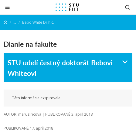
Prejsť na obsah
...
Bebo White Dr.h.c.
Dianie na fakulte
STU udelí čestný doktorát Bebovi
Whiteovi
Táto informácia exspirovala.
AUTOR: marusincova | PUBLIKOVANÉ 3. apríl 2018
PUBLIKOVANÉ 17. apríl 2018