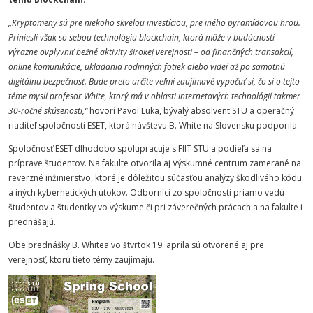
„Kryptomeny sú pre niekoho skvelou investíciou, pre iného pyramídovou hrou.
Priniesli však so sebou technológiu blockchain, ktorá môže v budúcnosti
výrazne ovplyvniť bežné aktivity širokej verejnosti – od finančných transakcií,
online komunikácie, ukladania rodinných fotiek alebo videí až po samotnú
digitálnu bezpečnosť. Bude preto určite veľmi zaujímavé vypočuť si, čo si o tejto
téme myslí profesor White, ktorý má v oblasti internetových technológií takmer
30-ročné skúsenosti,“
hovorí Pavol Luka, bývalý absolvent STU a operačný
riaditeľ spoločnosti ESET, ktorá návštevu B. White na Slovensku podporila.
Spoločnosť ESET dlhodobo spolupracuje s FIIT STU a podieľa sa na
príprave študentov. Na fakulte otvorila aj Výskumné centrum zamerané na
reverzné inžinierstvo, ktoré je dôležitou súčasťou analýzy škodlivého kódu
a iných kybernetických útokov. Odborníci zo spoločnosti priamo vedú
študentov a študentky vo výskume či pri záverečných prácach a na fakulte i
prednášajú.
Obe prednášky B. Whitea vo štvrtok 19. apríla sú otvorené aj pre
verejnosť, ktorú tieto témy zaujímajú.