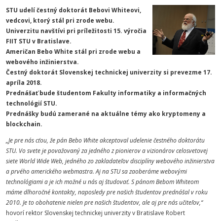
STU udelí čestný doktorát Bebovi Whiteovi,
vedcovi, ktorý stál pri zrode webu.
Univerzitu navštívi pri príležitosti 15. výročia
FIIT STU v Bratislave.
Američan Bebo White stál pri zrode webu a
webového inžinierstva.
Čestný doktorát Slovenskej technickej univerzity si prevezme 17.
apríla 2018.
Prednášať bude študentom Fakulty informatiky a informačných
technológií STU.
Prednášky budú zamerané na aktuálne témy ako kryptomeny a
blockchain.
„Je pre nás cťou, že pán Bebo White akceptoval udelenie čestného doktorátu
STU. Vo svete je považovaný za jedného z pionierov a vizionárov celosvetovej
siete World Wide Web, jedného zo zakladateľov disciplíny webového inžinierstva
a prvého amerického webmastra. Aj na STU sa zaoberáme webovými
technológiami a je ich možné u nás aj študovať. S pánom Bebom Whiteom
máme dlhoročné kontakty, naposledy pre našich študentov prednášal v roku
2010. Je to obohatenie nielen pre našich študentov, ale aj pre nás učiteľov,“
hovorí rektor Slovenskej technickej univerzity v Bratislave Robert