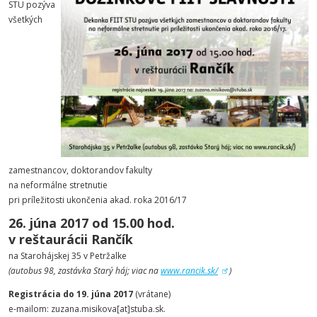
STU pozýva
všetkých
zamestnancov, doktorandov
fakulty
na neformálne stretnutie
pri príležitosti ukončenia akad. roka 2016/17
26. júna 2017 od 15.00 hod.
v reštaurácii Rančík
na Starohájskej 35 v Petržalke
(autobus 98, zastávka Starý háj; viac na
www.rancik.sk/
)
Registrácia do 19. júna 2017
(vrátane)
e-mailom: zuzana.misikova[at]stuba.sk.