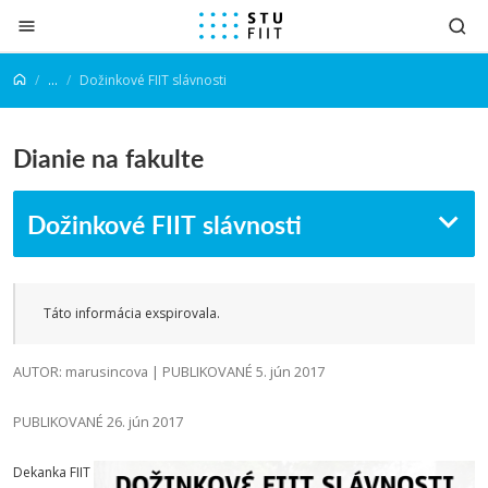
Prejsť na obsah
...
Dožinkové FIIT slávnosti
Dianie na fakulte
Dožinkové FIIT slávnosti
Táto informácia exspirovala.
AUTOR: marusincova | PUBLIKOVANÉ 5. jún 2017
PUBLIKOVANÉ 26. jún 2017
Dekanka FIIT