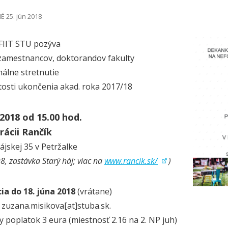
 25. jún 2018
FIIT STU pozýva
 zamestnancov, doktorandov
fakulty
álne stretnutie
žitosti ukončenia akad. roka 2017/18
 2018 od 15.00 hod.
rácii Rančík
ájskej 35 v Petržalke
8, zastávka Starý háj; viac na
www.rancik.sk/
)
ia do 18. júna 2018
(vrátane)
 zuzana.misikova[at]stuba.sk.
y poplatok 3 eura (miestnosť 2.16 na 2. NP juh)