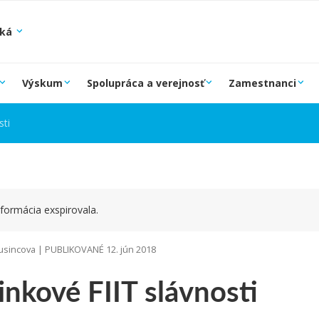
ská
Výskum
Spolupráca a verejnosť
Zamestnanci
sti
formácia exspirovala.
sincova | PUBLIKOVANÉ 12. jún 2018
nkové FIIT slávnosti