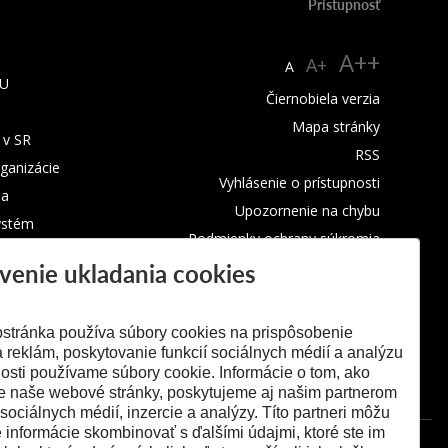
Prístupnosť
A++
A+
A
TU
Čiernobiela verzia
Mapa stránky
 v SR
RSS
rganizácie
Vyhlásenie o prístupnosti
ba
Upozornenie na chybu
ystém
Podmienky ochrany súkromia
venie ukladania cookies
Využívanie cookies
stránka používa súbory cookies na prispôsobenie
 reklám, poskytovanie funkcií sociálnych médií a analýzu
osti používame súbory cookie. Informácie o tom, ako
e naše webové stránky, poskytujeme aj našim partnerom
 sociálnych médií, inzercie a analýzy. Títo partneri môžu
é informácie skombinovať s ďalšími údajmi, ktoré ste im