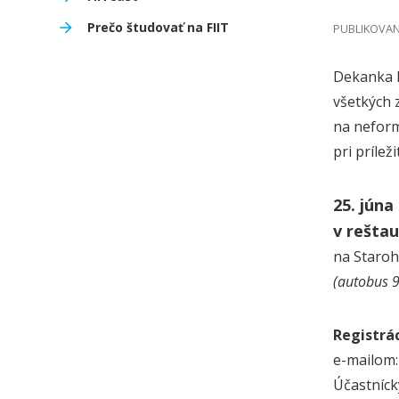
Prečo študovať na FIIT
PUBLIKOVANÉ
Dekanka 
všetkých
na neform
pri príle
25. júna
v reštau
na Staroh
(autobus 9
Registrác
e-mailom:
Účastníck