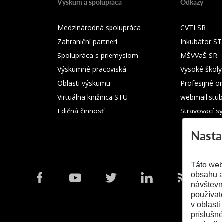
Výskum a spolupráca
Odkazy
Medzinárodná spolupráca
CVTI SR
Zahraniční partneri
Inkubátor S
Spolupráca s priemyslom
MŠVVaŠ SR
Výskumné pracoviská
Vysoké školy
Oblasti výskumu
Profesijné o
Virtuálna knižnica STU
webmail.stu
Edičná činnosť
Stravovací s
Nasta
Táto web
obsahu a
návštevn
používat
v oblasti
príslušn