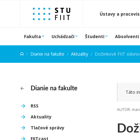
Prejsť na obsah
Ústavy a pracovi
Fakulta
Uchádzači
Študenti
Absolventi
Dianie na fakulte
Aktuality
Dožinkové FIIT slávno
Dianie na fakulte
Táto in
RSS
AUTOR: maru
Aktuality
Doži
Tlačové správy
FIITcast