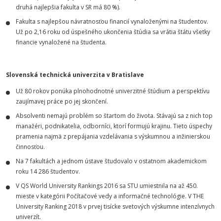
druhá najlepšia fakulta v SR má 80 %).
Fakulta s najlepšou návratnosťou financií vynaloženými na študentov.
Už po 2,16 roku od úspešného ukončenia štúdia sa vrátia štátu všetky
financie vynaložené na študenta.
Slovenská technická univerzita v Bratislave
Už 80 rokov ponúka plnohodnotné univerzitné štúdium a perspektívu
zaujímavej práce po jej skončení.
Absolventi nemajú problém so štartom do života. Stávajú sa z nich top
manažéri, podnikatelia, odborníci, ktorí formujú krajinu. Tieto úspechy
pramenia najmä z prepájania vzdelávania s výskumnou a inžinierskou
činnosťou.
Na 7 fakultách a jednom ústave študovalo v ostatnom akademickom
roku 14 286 študentov.
V QS World University Rankings 2016 sa STU umiestnila na až 450.
mieste v kategórii Počítačové vedy a informačné technológie. V THE
University Ranking 2018 v prvej tisícke svetových výskumne intenzívnych
univerzít.