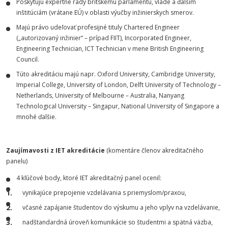
Poskytujú expertné rady britskému parlamentu, vláde a ďalším
inštitúciám (vrátane EÚ) v oblasti výučby inžinierskych smerov.
Majú právo udeľovať profesijné tituly Chartered Engineer
(„autorizovaný inžinier“ – prípad FIIT), Incorporated Engineer,
Engineering Technician, ICT Technician v mene British Engineering
Council.
Túto akreditáciu majú napr. Oxford University, Cambridge University,
Imperial College, University of London, Delft University of Technology –
Netherlands, University of Melbourne – Australia, Nanyang
Technological University – Singapur, National University of Singapore a
mnohé ďalšie.
Zaujímavosti z IET akreditácie
(komentáre členov akreditačného
panelu)
4 kľúčové body, ktoré IET akreditačný panel ocenil:
vynikajúce prepojenie vzdelávania s priemyslom/praxou,
včasné zapájanie študentov do výskumu a jeho vplyv na vzdelávanie,
nadštandardná úroveň komunikácie so študentmi a spätná väzba,