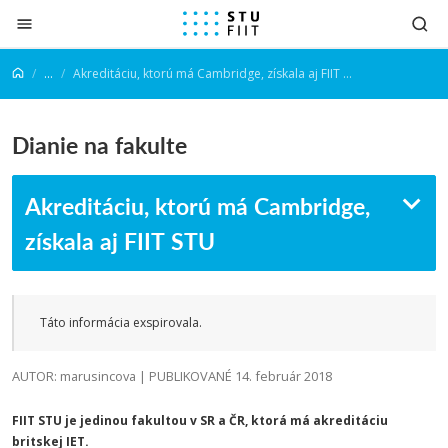
Prejsť na obsah
...
Akreditáciu, ktorú má Cambridge, získala aj FIIT STU
Dianie na fakulte
Akreditáciu, ktorú má Cambridge,
získala aj FIIT STU
Táto informácia exspirovala.
AUTOR: marusincova | PUBLIKOVANÉ 14. február 2018
FIIT STU je jedinou fakultou v SR a ČR, ktorá má akreditáciu
britskej IET.