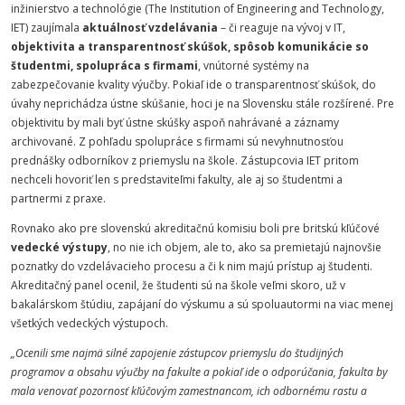
inžinierstvo a technológie (The Institution of Engineering and Technology,
IET) zaujímala
aktuálnosť vzdelávania
– či reaguje na vývoj v IT,
objektivita a transparentnosť skúšok, spôsob komunikácie so
študentmi, spolupráca s firmami
, vnútorné systémy na
zabezpečovanie kvality výučby. Pokiaľ ide o transparentnosť skúšok, do
úvahy neprichádza ústne skúšanie, hoci je na Slovensku stále rozšírené. Pre
objektivitu by mali byť ústne skúšky aspoň nahrávané a záznamy
archivované. Z pohľadu spolupráce s firmami sú nevyhnutnosťou
prednášky odborníkov z priemyslu na škole. Zástupcovia IET pritom
nechceli hovoriť len s predstaviteľmi fakulty, ale aj so študentmi a
partnermi z praxe.
Rovnako ako pre slovenskú akreditačnú komisiu boli pre britskú kľúčové
vedecké výstupy
, no nie ich objem, ale to, ako sa premietajú najnovšie
poznatky do vzdelávacieho procesu a či k nim majú prístup aj študenti.
Akreditačný panel ocenil, že študenti sú na škole veľmi skoro, už v
bakalárskom štúdiu, zapájaní do výskumu a sú spoluautormi na viac menej
všetkých vedeckých výstupoch.
„Ocenili sme najmä silné zapojenie zástupcov priemyslu do študijných
programov a obsahu výučby na fakulte a pokiaľ ide o odporúčania, fakulta by
mala venovať pozornosť kľúčovým zamestnancom, ich odbornému rastu a