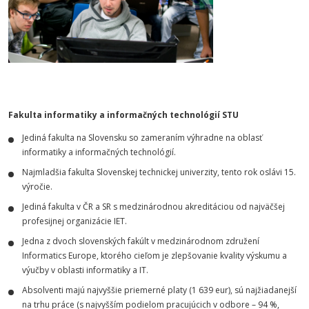
Fakulta informatiky a informačných technológií STU
Jediná fakulta na Slovensku so zameraním výhradne na oblasť
informatiky a informačných technológií.
Najmladšia fakulta Slovenskej technickej univerzity, tento rok oslávi 15.
výročie.
Jediná fakulta v ČR a SR s medzinárodnou akreditáciou od najväčšej
profesijnej organizácie IET.
Jedna z dvoch slovenských fakúlt v medzinárodnom združení
Informatics Europe, ktorého cieľom je zlepšovanie kvality výskumu a
výučby v oblasti informatiky a IT.
Absolventi majú najvyššie priemerné platy (1 639 eur), sú najžiadanejší
na trhu práce (s najvyšším podielom pracujúcich v odbore – 94 %,