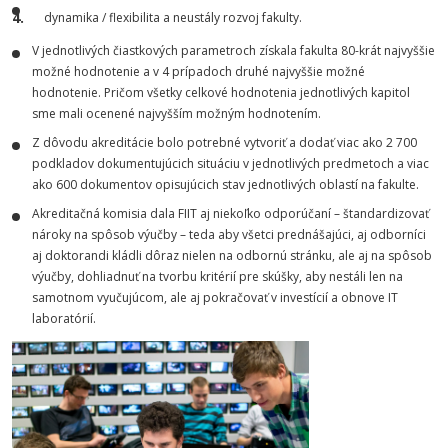
dynamika / flexibilita a neustály rozvoj fakulty.
V jednotlivých čiastkových parametroch získala fakulta 80-krát najvyššie
možné hodnotenie a v 4 prípadoch druhé najvyššie možné
hodnotenie. Pričom všetky celkové hodnotenia jednotlivých kapitol
sme mali ocenené najvyšším možným hodnotením.
Z dôvodu akreditácie bolo potrebné vytvoriť a dodať viac ako 2 700
podkladov dokumentujúcich situáciu v jednotlivých predmetoch a viac
ako 600 dokumentov opisujúcich stav jednotlivých oblastí na fakulte.
Akreditačná komisia dala FIIT aj niekoľko odporúčaní – štandardizovať
nároky na spôsob výučby – teda aby všetci prednášajúci, aj odborníci
aj doktorandi kládli dôraz nielen na odbornú stránku, ale aj na spôsob
výučby, dohliadnuť na tvorbu kritérií pre skúšky, aby nestáli len na
samotnom vyučujúcom, ale aj pokračovať v investícií a obnove IT
laboratórií.