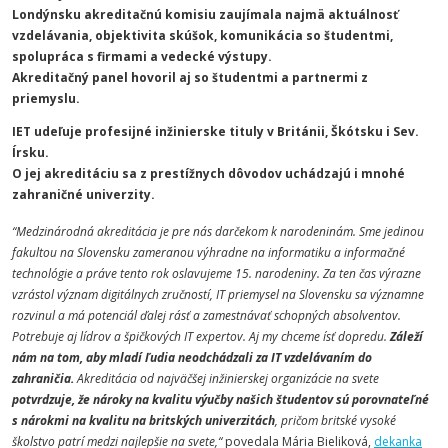
Londýnsku akreditačnú komisiu zaujímala najmä aktuálnosť
vzdelávania, objektivita skúšok, komunikácia so študentmi,
spolupráca s firmami a vedecké výstupy.
Akreditačný panel hovoril aj so študentmi a partnermi z
priemyslu.
IET udeľuje profesijné inžinierske tituly v Británii, Škótsku i Sev.
Írsku.
O jej akreditáciu sa z prestížnych dôvodov uchádzajú i mnohé
zahraničné univerzity.
“Medzinárodná akreditácia je pre nás darčekom k narodeninám. Sme jedinou
fakultou na Slovensku zameranou výhradne na informatiku a informačné
technológie a práve tento rok oslavujeme 15. narodeniny. Za ten čas výrazne
vzrástol význam digitálnych zručností, IT priemysel na Slovensku sa významne
rozvinul a má potenciál ďalej rásť a zamestnávať schopných absolventov.
Potrebuje aj lídrov a špičkových IT expertov. Aj my chceme ísť dopredu.
Záleží
nám na tom, aby mladí ľudia neodchádzali za IT vzdelávaním do
zahraničia.
Akreditácia od najväčšej inžinierskej organizácie na svete
potvrdzuje, že nároky na kvalitu výučby našich študentov sú porovnateľné
s nárokmi na kvalitu na britských univerzitách
, pričom britské vysoké
školstvo patrí medzi najlepšie na svete,“
povedala Mária Bieliková,
dekanka