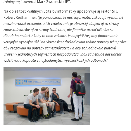
tréningom,“
povedal Mark Zwolinski z IET.
Na dôležitosť kvalitných učiteľov informatiky upozorňuje aj rektor STU
Robert Redhammer:
“Je paradoxom, že naši informatici získavajú významné
medzinárodné ocenenia, o ich vzdelávanie je obrovský záujem aj zo strany
zamestnávateľov aj zo strany študentov, ale finančne oceniť učiteľov sa
dlhodobo nedarí. Akoby to bolo zakliate. Je najvyšší čas, aby financovanie
verejných vysokých škôl na Slovensku odzrkadľovalo reálne potreby trhu práce:
aby reagovalo na potreby zamestnávateľov a aby zohľadňovalo platovú
úroveň v jednotlivých segmentoch hospodárstva. Inak sa nebude dať udržať
vzdelávacia kapacita v najžiadanejších vysokoškolských odboroch.“