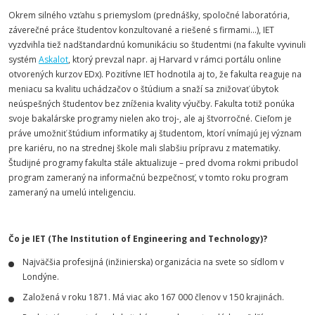
Okrem silného vzťahu s priemyslom (prednášky, spoločné laboratória,
záverečné práce študentov konzultované a riešené s firmami...), IET
vyzdvihla tiež nadštandardnú komunikáciu so študentmi (na fakulte vyvinuli
systém
Askalot
, ktorý prevzal napr. aj Harvard v rámci portálu online
otvorených kurzov EDx). Pozitívne IET hodnotila aj to, že fakulta reaguje na
meniacu sa kvalitu uchádzačov o štúdium a snaží sa znižovať úbytok
neúspešných študentov bez zníženia kvality výučby. Fakulta totiž ponúka
svoje bakalárske programy nielen ako troj-, ale aj štvorročné. Cieľom je
práve umožniť štúdium informatiky aj študentom, ktorí vnímajú jej význam
pre kariéru, no na strednej škole mali slabšiu prípravu z matematiky.
Študijné programy fakulta stále aktualizuje – pred dvoma rokmi pribudol
program zameraný na informačnú bezpečnosť, v tomto roku program
zameraný na umelú inteligenciu.
Čo je IET (The Institution of Engineering and Technology)?
Najväčšia profesijná (inžinierska) organizácia na svete so sídlom v
Londýne.
Založená v roku 1871. Má viac ako 167 000 členov v 150 krajinách.