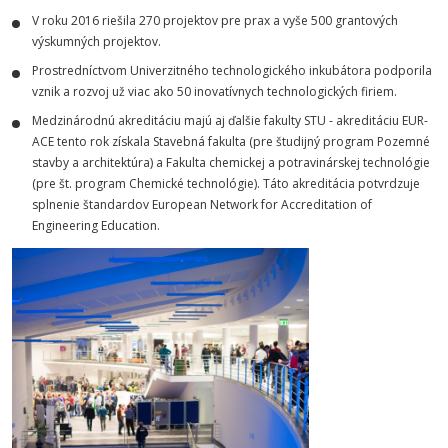
V roku 2016 riešila 270 projektov pre prax a vyše 500 grantových
výskumných projektov.
Prostredníctvom Univerzitného technologického inkubátora podporila
vznik a rozvoj už viac ako 50 inovatívnych technologických firiem.
Medzinárodnú akreditáciu majú aj ďalšie fakulty STU - akreditáciu EUR-
ACE tento rok získala Stavebná fakulta (pre študijný program Pozemné
stavby a architektúra) a Fakulta chemickej a potravinárskej technológie
(pre št. program Chemické technológie). Táto akreditácia potvrdzuje
splnenie štandardov European Network for Accreditation of
Engineering Education.