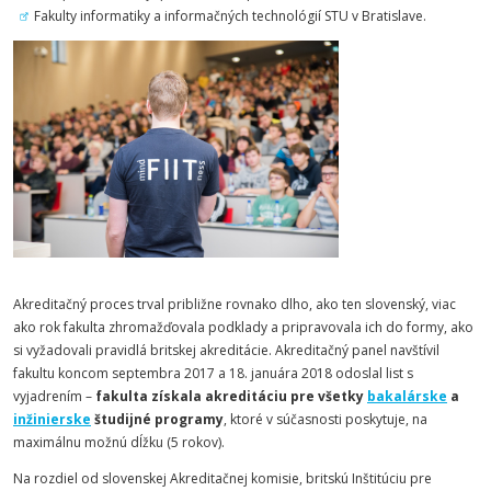
Fakulty informatiky a informačných technológií STU v Bratislave.
Akreditačný proces trval približne rovnako dlho, ako ten slovenský, viac
ako rok fakulta zhromažďovala podklady a pripravovala ich do formy, ako
si vyžadovali pravidlá britskej akreditácie. Akreditačný panel navštívil
fakultu koncom septembra 2017 a 18. januára 2018 odoslal list s
vyjadrením –
fakulta získala akreditáciu pre všetky
bakalárske
a
inžinierske
študijné programy
, ktoré v súčasnosti poskytuje, na
maximálnu možnú dĺžku (5 rokov).
Na rozdiel od slovenskej Akreditačnej komisie, britskú Inštitúciu pre