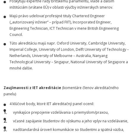
Poskytujú expertné rady britskému parlamentu, vláde a ďalším
inštitúciám (vrátane EÚ) v oblasti výučby inžinierskych smerov.
Majú právo udeľovať profesijné tituly Chartered Engineer
(„autorizovaný inžinier“ – prípad FIIT), Incorporated Engineer,
Engineering Technician, ICT Technician v mene British Engineering
Council.
Túto akreditáciu majú napr. Oxford University, Cambridge University,
Imperial College, University of London, Delft University of Technology –
Netherlands, University of Melbourne – Australia, Nanyang
Technological University – Singapur, National University of Singapore a
mnohé ďalšie.
Zaujímavosti z IET akreditácie
(komentáre členov akreditačného
panelu)
4 kľúčové body, ktoré IET akreditačný panel ocenil:
vynikajúce prepojenie vzdelávania s priemyslom/praxou,
včasné zapájanie študentov do výskumu a jeho vplyv na vzdelávanie,
nadštandardná úroveň komunikácie so študentmi a spätná väzba,