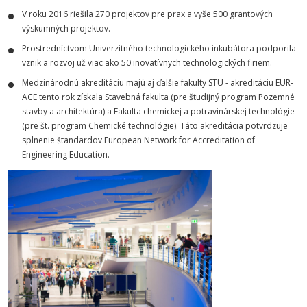
V roku 2016 riešila 270 projektov pre prax a vyše 500 grantových
výskumných projektov.
Prostredníctvom Univerzitného technologického inkubátora podporila
vznik a rozvoj už viac ako 50 inovatívnych technologických firiem.
Medzinárodnú akreditáciu majú aj ďalšie fakulty STU - akreditáciu EUR-
ACE tento rok získala Stavebná fakulta (pre študijný program Pozemné
stavby a architektúra) a Fakulta chemickej a potravinárskej technológie
(pre št. program Chemické technológie). Táto akreditácia potvrdzuje
splnenie štandardov European Network for Accreditation of
Engineering Education.