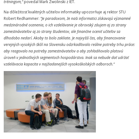
tréningom,“
povedal Mark Zwolinski z IET.
Na dôležitosť kvalitných učiteľov informatiky upozorňuje aj rektor STU
Robert Redhammer:
“Je paradoxom, že naši informatici získavajú významné
medzinárodné ocenenia, o ich vzdelávanie je obrovský záujem aj zo strany
zamestnávateľov aj zo strany študentov, ale finančne oceniť učiteľov sa
dlhodobo nedarí. Akoby to bolo zakliate. Je najvyšší čas, aby financovanie
verejných vysokých škôl na Slovensku odzrkadľovalo reálne potreby trhu práce:
aby reagovalo na potreby zamestnávateľov a aby zohľadňovalo platovú
úroveň v jednotlivých segmentoch hospodárstva. Inak sa nebude dať udržať
vzdelávacia kapacita v najžiadanejších vysokoškolských odboroch.“