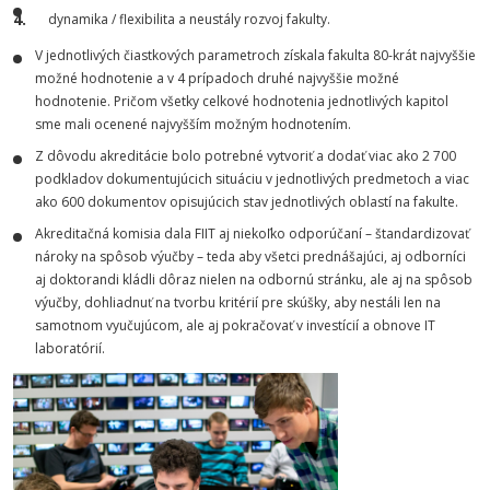
dynamika / flexibilita a neustály rozvoj fakulty.
V jednotlivých čiastkových parametroch získala fakulta 80-krát najvyššie
možné hodnotenie a v 4 prípadoch druhé najvyššie možné
hodnotenie. Pričom všetky celkové hodnotenia jednotlivých kapitol
sme mali ocenené najvyšším možným hodnotením.
Z dôvodu akreditácie bolo potrebné vytvoriť a dodať viac ako 2 700
podkladov dokumentujúcich situáciu v jednotlivých predmetoch a viac
ako 600 dokumentov opisujúcich stav jednotlivých oblastí na fakulte.
Akreditačná komisia dala FIIT aj niekoľko odporúčaní – štandardizovať
nároky na spôsob výučby – teda aby všetci prednášajúci, aj odborníci
aj doktorandi kládli dôraz nielen na odbornú stránku, ale aj na spôsob
výučby, dohliadnuť na tvorbu kritérií pre skúšky, aby nestáli len na
samotnom vyučujúcom, ale aj pokračovať v investícií a obnove IT
laboratórií.