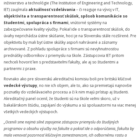
inžinierstvo a technológie (The Institution of Engineering and Technology,
IET) zaujímala
aktuálnosť vzdelávania
– či reaguje na vývoj v IT,
objektivita a transparentnosť skúšok, spôsob komunikácie so
študentmi, spolupráca s firmami
, vnútorné systémy na
zabezpečovanie kvality výučby. Pokiaľ ide o transparentnosť skúšok, do
úvahy neprichádza ústne skúšanie, hoci je na Slovensku stále rozšírené. Pre
objektivitu by mali byť ústne skúšky aspoň nahrávané a záznamy
archivované. Z pohľadu spolupráce s firmami sú nevyhnutnosťou
prednášky odborníkov z priemyslu na škole. Zástupcovia IET pritom
nechceli hovoriť len s predstaviteľmi fakulty, ale aj so študentmi a
partnermi z praxe.
Rovnako ako pre slovenskú akreditačnú komisiu boli pre britskú kľúčové
vedecké výstupy
, no nie ich objem, ale to, ako sa premietajú najnovšie
poznatky do vzdelávacieho procesu a či k nim majú prístup aj študenti.
Akreditačný panel ocenil, že študenti sú na škole veľmi skoro, už v
bakalárskom štúdiu, zapájaní do výskumu a sú spoluautormi na viac menej
všetkých vedeckých výstupoch.
„Ocenili sme najmä silné zapojenie zástupcov priemyslu do študijných
programov a obsahu výučby na fakulte a pokiaľ ide o odporúčania, fakulta by
mala venovať pozornosť kľúčovým zamestnancom, ich odbornému rastu a