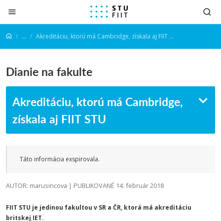
Prejsť na obsah
...
Akreditáciu, ktorú má Cambridge, získala aj FIIT STU
Dianie na fakulte
Akreditáciu, ktorú má Cambridge,
získala aj FIIT STU
Táto informácia exspirovala.
AUTOR: marusincova | PUBLIKOVANÉ 14. február 2018
FIIT STU je jedinou fakultou v SR a ČR, ktorá má akreditáciu
britskej IET.