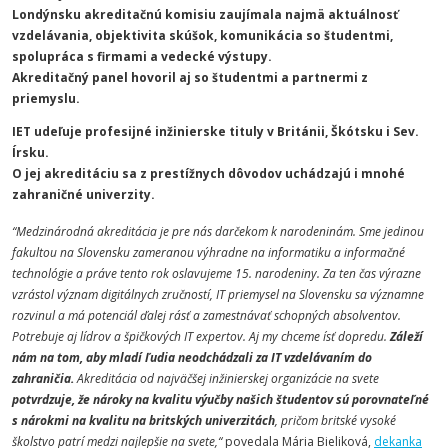
Londýnsku akreditačnú komisiu zaujímala najmä aktuálnosť
vzdelávania, objektivita skúšok, komunikácia so študentmi,
spolupráca s firmami a vedecké výstupy.
Akreditačný panel hovoril aj so študentmi a partnermi z
priemyslu.
IET udeľuje profesijné inžinierske tituly v Británii, Škótsku i Sev.
Írsku.
O jej akreditáciu sa z prestížnych dôvodov uchádzajú i mnohé
zahraničné univerzity.
“Medzinárodná akreditácia je pre nás darčekom k narodeninám. Sme jedinou
fakultou na Slovensku zameranou výhradne na informatiku a informačné
technológie a práve tento rok oslavujeme 15. narodeniny. Za ten čas výrazne
vzrástol význam digitálnych zručností, IT priemysel na Slovensku sa významne
rozvinul a má potenciál ďalej rásť a zamestnávať schopných absolventov.
Potrebuje aj lídrov a špičkových IT expertov. Aj my chceme ísť dopredu.
Záleží
nám na tom, aby mladí ľudia neodchádzali za IT vzdelávaním do
zahraničia.
Akreditácia od najväčšej inžinierskej organizácie na svete
potvrdzuje, že nároky na kvalitu výučby našich študentov sú porovnateľné
s nárokmi na kvalitu na britských univerzitách
, pričom britské vysoké
školstvo patrí medzi najlepšie na svete,“
povedala Mária Bieliková,
dekanka