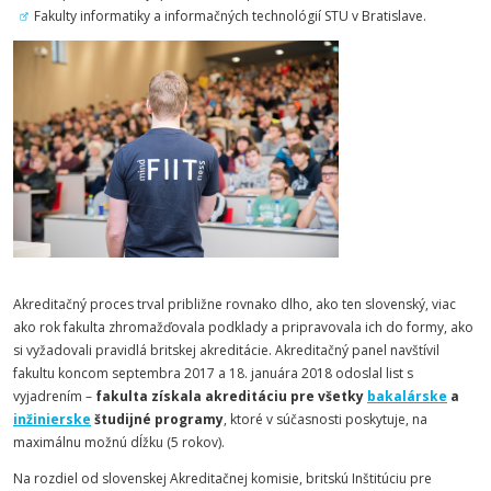
Fakulty informatiky a informačných technológií STU v Bratislave.
Akreditačný proces trval približne rovnako dlho, ako ten slovenský, viac
ako rok fakulta zhromažďovala podklady a pripravovala ich do formy, ako
si vyžadovali pravidlá britskej akreditácie. Akreditačný panel navštívil
fakultu koncom septembra 2017 a 18. januára 2018 odoslal list s
vyjadrením –
fakulta získala akreditáciu pre všetky
bakalárske
a
inžinierske
študijné programy
, ktoré v súčasnosti poskytuje, na
maximálnu možnú dĺžku (5 rokov).
Na rozdiel od slovenskej Akreditačnej komisie, britskú Inštitúciu pre