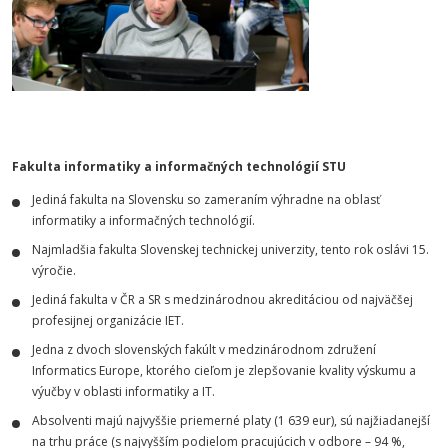
Fakulta informatiky a informačných technológií STU
Jediná fakulta na Slovensku so zameraním výhradne na oblasť
informatiky a informačných technológií.
Najmladšia fakulta Slovenskej technickej univerzity, tento rok oslávi 15.
výročie.
Jediná fakulta v ČR a SR s medzinárodnou akreditáciou od najväčšej
profesijnej organizácie IET.
Jedna z dvoch slovenských fakúlt v medzinárodnom združení
Informatics Europe, ktorého cieľom je zlepšovanie kvality výskumu a
výučby v oblasti informatiky a IT.
Absolventi majú najvyššie priemerné platy (1 639 eur), sú najžiadanejší
na trhu práce (s najvyšším podielom pracujúcich v odbore – 94 %,