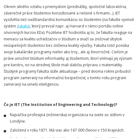
Okrem silného vzťahu s priemyslom (prednášky, spoločné laboratória,
záverečné práce študentov konzultované a riešené s firmami...), IET
vyzdvihla tiež nadštandardnú komunikáciu so študentmi (na fakulte vyvinuli
systém
Askalot
, ktorý prevzal napr. aj Harvard v rámci portálu online
otvorených kurzov EDx). Pozitívne IET hodnotila aj to, že fakulta reaguje na
meniacu sa kvalitu uchádzačov o štúdium a snaží sa znižovať úbytok
neúspešných študentov bez zníženia kvality výučby. Fakulta totiž ponúka
svoje bakalárske programy nielen ako troj-, ale aj štvorročné. Cieľom je
práve umožniť štúdium informatiky aj študentom, ktorí vnímajú jej význam
pre kariéru, no na strednej škole mali slabšiu prípravu z matematiky.
Študijné programy fakulta stále aktualizuje – pred dvoma rokmi pribudol
program zameraný na informačnú bezpečnosť, v tomto roku program
zameraný na umelú inteligenciu.
Čo je IET (The Institution of Engineering and Technology)?
Najväčšia profesijná (inžinierska) organizácia na svete so sídlom v
Londýne.
Založená v roku 1871. Má viac ako 167 000 členov v 150 krajinách.