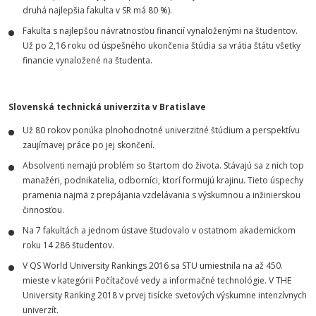
druhá najlepšia fakulta v SR má 80 %).
Fakulta s najlepšou návratnosťou financií vynaloženými na študentov.
Už po 2,16 roku od úspešného ukončenia štúdia sa vrátia štátu všetky
financie vynaložené na študenta.
Slovenská technická univerzita v Bratislave
Už 80 rokov ponúka plnohodnotné univerzitné štúdium a perspektívu
zaujímavej práce po jej skončení.
Absolventi nemajú problém so štartom do života. Stávajú sa z nich top
manažéri, podnikatelia, odborníci, ktorí formujú krajinu. Tieto úspechy
pramenia najmä z prepájania vzdelávania s výskumnou a inžinierskou
činnosťou.
Na 7 fakultách a jednom ústave študovalo v ostatnom akademickom
roku 14 286 študentov.
V QS World University Rankings 2016 sa STU umiestnila na až 450.
mieste v kategórii Počítačové vedy a informačné technológie. V THE
University Ranking 2018 v prvej tisícke svetových výskumne intenzívnych
univerzít.