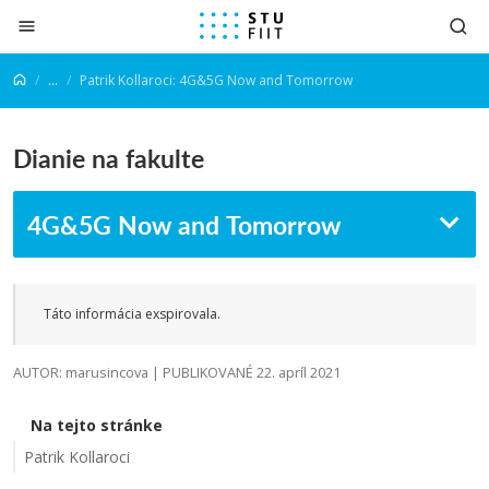
Prejsť na obsah
...
Patrik Kollaroci: 4G&5G Now and Tomorrow
Dianie na fakulte
4G&5G Now and Tomorrow
Táto informácia exspirovala.
AUTOR: marusincova | PUBLIKOVANÉ 22. apríl 2021
Na tejto stránke
Patrik Kollaroci