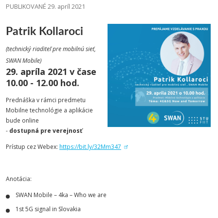
PUBLIKOVANÉ 29. apríl 2021
Patrik Kollaroci
(technický riaditeľ pre mobilnú sieť,
SWAN Mobile)
29. apríla 2021 v čase
10.00 - 12.00 hod.
Prednáška v rámci predmetu
Mobilne technológie a aplikácie
bude online
-
dostupná pre verejnosť
Prístup cez Webex:
https://bit.ly/32Mm347
Anotácia:
SWAN Mobile – 4ka – Who we are
1st 5G signal in Slovakia