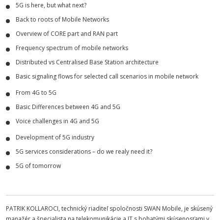
5G is here, but what next?
Back to roots of Mobile Networks
Overview of CORE part and RAN part
Frequency spectrum of mobile networks
Distributed vs Centralised Base Station architecture
Basic signaling flows for selected call scenarios in mobile network
From 4G to 5G
Basic Differences between 4G and 5G
Voice challenges in 4G and 5G
Development of 5G industry
5G services considerations – do we realy need it?
5G of tomorrow
PATRIK KOLLAROCI, technický riaditeľ spoločnosti SWAN Mobile, je skúsený
manažér a špecialista na telekomunikácie a IT s bohatými skúsenosťami v