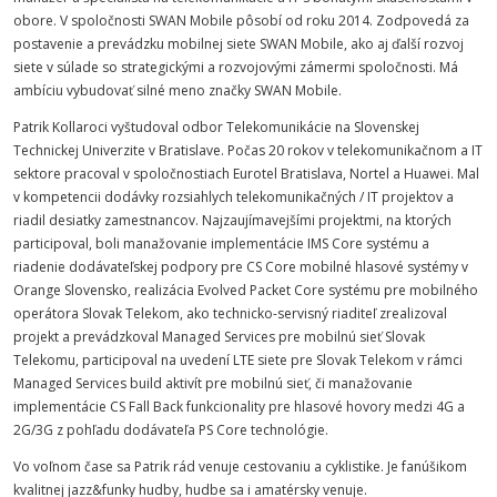
obore. V spoločnosti SWAN Mobile pôsobí od roku 2014. Zodpovedá za
postavenie a prevádzku mobilnej siete SWAN Mobile, ako aj ďalší rozvoj
siete v súlade so strategickými a rozvojovými zámermi spoločnosti. Má
ambíciu vybudovať silné meno značky SWAN Mobile.
Patrik Kollaroci vyštudoval odbor Telekomunikácie na Slovenskej
Technickej Univerzite v Bratislave. Počas 20 rokov v telekomunikačnom a IT
sektore pracoval v spoločnostiach Eurotel Bratislava, Nortel a Huawei. Mal
v kompetencii dodávky rozsiahlych telekomunikačných / IT projektov a
riadil desiatky zamestnancov. Najzaujímavejšími projektmi, na ktorých
participoval, boli manažovanie implementácie IMS Core systému a
riadenie dodávateľskej podpory pre CS Core mobilné hlasové systémy v
Orange Slovensko, realizácia Evolved Packet Core systému pre mobilného
operátora Slovak Telekom, ako technicko-servisný riaditeľ zrealizoval
projekt a prevádzkoval Managed Services pre mobilnú sieť Slovak
Telekomu, participoval na uvedení LTE siete pre Slovak Telekom v rámci
Managed Services build aktivít pre mobilnú sieť, či manažovanie
implementácie CS Fall Back funkcionality pre hlasové hovory medzi 4G a
2G/3G z pohľadu dodávateľa PS Core technológie.
Vo voľnom čase sa Patrik rád venuje cestovaniu a cyklistike. Je fanúšikom
kvalitnej jazz&funky hudby, hudbe sa i amatérsky venuje.