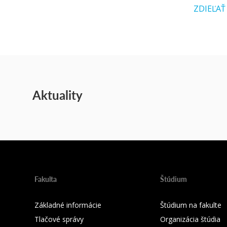
ZDIEĽAŤ
Aktuality
Fakulta
Štúdium
Základné informácie
Štúdium na fakulte
Tlačové správy
Organizácia štúdia