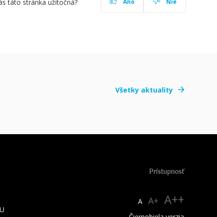
ás táto stránka užitočná?
Áno
Nie
Všetky aktuality
Prístupnosť
A++
A+
A
TU
Čiernobiela verzia