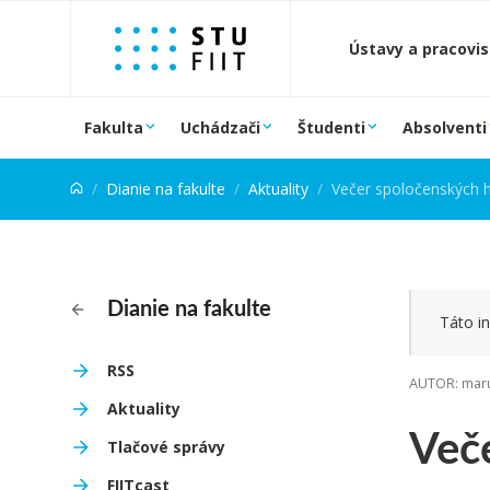
Prejsť na obsah
Ústavy a pracovi
Fakulta
Uchádzači
Študenti
Absolventi
Dianie na fakulte
Aktuality
Večer spoločenských h
Dianie na fakulte
Táto in
RSS
AUTOR: maru
Aktuality
Veče
Tlačové správy
FIITcast