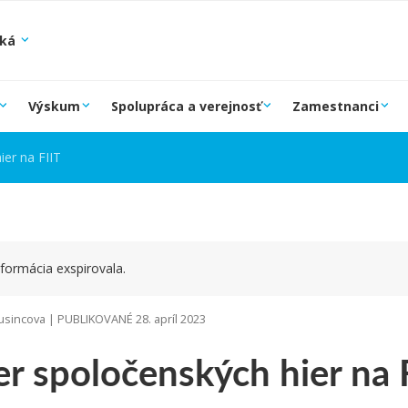
ská
Výskum
Spolupráca a verejnosť
Zamestnanci
ier na FIIT
formácia exspirovala.
sincova | PUBLIKOVANÉ 28. apríl 2023
r spoločenských hier na 