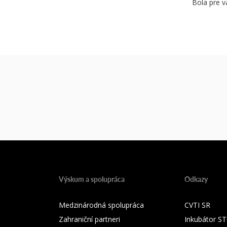
Bola pre v
Výskum a spolupráca
Odkazy
Medzinárodná spolupráca
CVTI SR
Zahraniční partneri
Inkubátor S