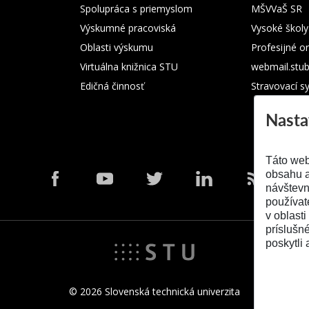
Spolupráca s priemyslom
MŠVVaŠ SR
Výskumné pracoviská
Vysoké školy
Oblasti výskumu
Profesijné o
Virtuálna knižnica STU
webmail.stu
Edičná činnosť
Stravovací s
Nasta
Táto web
obsahu a
návštevn
používat
v oblasti
príslušn
poskytli 
© 2026 Slovenská technická univerzita