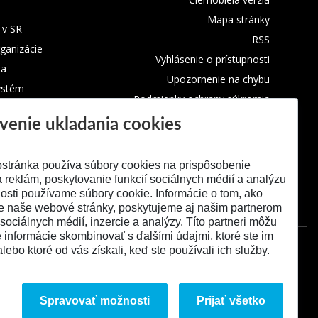
Mapa stránky
 v SR
RSS
rganizácie
Vyhlásenie o prístupnosti
ba
Upozornenie na chybu
ystém
Podmienky ochrany súkromia
venie ukladania cookies
Využívanie cookies
stránka používa súbory cookies na prispôsobenie
 reklám, poskytovanie funkcií sociálnych médií a analýzu
osti používame súbory cookie. Informácie o tom, ako
e naše webové stránky, poskytujeme aj našim partnerom
 sociálnych médií, inzercie a analýzy. Títo partneri môžu
é informácie skombinovať s ďalšími údajmi, ktoré ste im
alebo ktoré od vás získali, keď ste používali ich služby.
Spravovať možnosti
Prijať všetko