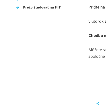
Príďte na
Prečo študovať na FIIT
v utorok
Chodba na
Môžete sa 
spoločne 