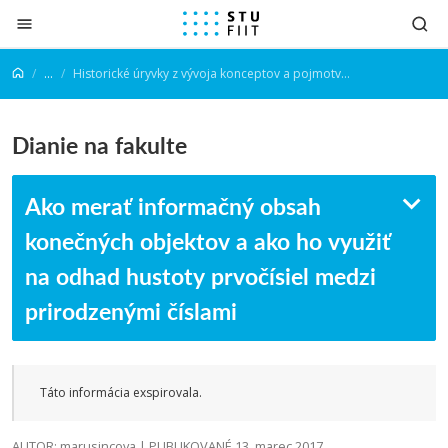
Prejsť na obsah
...
Historické úryvky z vývoja konceptov a pojmotvorby v informatike
Dianie na fakulte
Ako merať informačný obsah
konečných objektov a ako ho využiť
na odhad hustoty prvočísiel medzi
prirodzenými číslami
Táto informácia exspirovala.
AUTOR: marusincova | PUBLIKOVANÉ 13. marec 2017