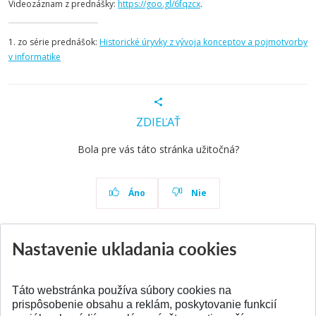
Videozáznam z prednášky:
https://goo.gl/6fqzcx
.
1. zo série prednášok:
Historické úryvky z vývoja konceptov a pojmotvorby
v informatike
ZDIEĽAŤ
Bola pre vás táto stránka užitočná?
Áno
Nie
Nastavenie ukladania cookies
Aktuality
Všetky aktuality
Táto webstránka používa súbory cookies na
prispôsobenie obsahu a reklám, poskytovanie funkcií