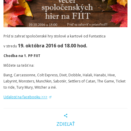
Príď si zahrať spoločenské hry stolové a kartové od Funtastica
19. októbra 2016 od 18.00 hod.
v stredu
Chodba na 1. PP FIIT
Môžete sa tešiť na:
Bang, Carcassonne, Colt Express, Dixit, Dobble, Halali, Hanabi, Hive,
Labyrint, Monsters, Munchkin, Sabotér, Settlers of Catan, The Game, Ticket
to ride, Tury Mury, Witcher a iné.
Udalosť na facebooku >>>
ZDIEĽAŤ