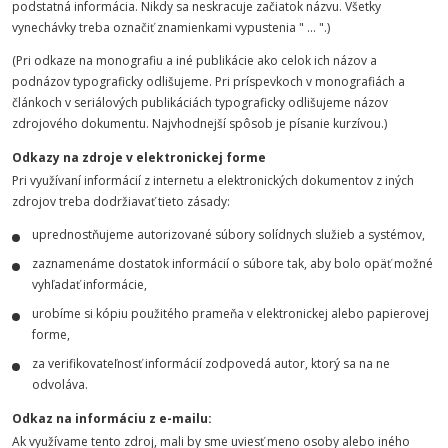
podstatná informácia. Nikdy sa neskracuje začiatok názvu. Všetky
vynechávky treba označiť znamienkami vypustenia " ... ".)
(Pri odkaze na monografiu a iné publikácie ako celok ich názov a
podnázov typograficky odlišujeme. Pri príspevkoch v monografiách a
článkoch v seriálových publikáciách typograficky odlišujeme názov
zdrojového dokumentu. Najvhodnejší spôsob je písanie kurzívou.)
Odkazy na zdroje v elektronickej forme
Pri využívaní informácií z internetu a elektronických dokumentov z iných
zdrojov treba dodržiavať tieto zásady:
uprednostňujeme autorizované súbory solídnych služieb a systémov,
zaznamenáme dostatok informácií o súbore tak, aby bolo opäť možné
vyhľadať informácie,
urobíme si kópiu použitého prameňa v elektronickej alebo papierovej
forme,
za verifikovateľnosť informácií zodpovedá autor, ktorý sa na ne
odvoláva.
Odkaz na informáciu z e-mailu:
Ak využívame tento zdroj, mali by sme uviesť meno osoby alebo iného