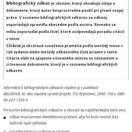
Bibliografický odkaz
je záznam, ktorý obsahuje údaje o
dokumente, ktorý autor bezprostredne použil pri písaní svojej
práce. V zozname bibliografických odkazov sa odkazy
usporiadajú spravidla abecedne podľa autora. Rovnako sa
môžu usporiadať podľa čísel, ktoré zodpovedajú poradiu citácií
v texte.
Citácia
je skrátené označenie prameňa podľa metódy meno +
rok vydania alebo metódy odkazového čísla priamo v texte.
Citácia slúži na spojenie citovaného miesta so záznamom o
citovanom dokumente, ktorý je v zozname bibliografických
odkazov.
Informácie k bibliografickým odkazom nájdete aj v publikácii
BIELIKOVÁ, M.: Ako úspešne vyriešiť projekt. STU Bratislava, 2000. 158 s. ISBN
80-227-1329-5.
Pri tvorbe bibliografických odkazov a citovaní sú najdôležitejšie tieto veci:
odkaz musí presne identifikovať prameň, aby ho bolo možné bez
ťažkostí opäť vyhľadať,
poradie údajov v odkaze je záväzné,