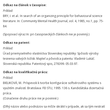
Odkaz na článok v časopise:
Príklad:
BRY, I. et al.: In search of an organizing principle for behavioural science
literature. In: Community Mental Health Journal, vol. 4, 1985, no.1, pp. 75-
84.
(Spojovací výraz In: pri časopiseckých článkoch nie je povinný.)
Odkaz na patent:
Príklad:
Úrad priemyselného vlastníctva Slovenskej republiky: Spôsob výroby
tesnenia valivých ložísk. Majiteľ a pôvodca patentu: Vladimír Lukáč.
Slovenská republika. Patentový spis, 278399. 05.03.97.
Odkaz na kvalifikačnú prácu:
Príklad:
BIELIKOVÁ, M.: Príspevok k tvorbe konfigurácie softvérového systému s
využitím znalostí. Bratislava: FEI STU, 1995. 136 s. Kandidátska dizertačná
práca.
(Označenie druhu práce nie je povinné.)
(Dlhý názov alebo podnázov sa môže skrátiť v prípade, ak sa tým nestratí