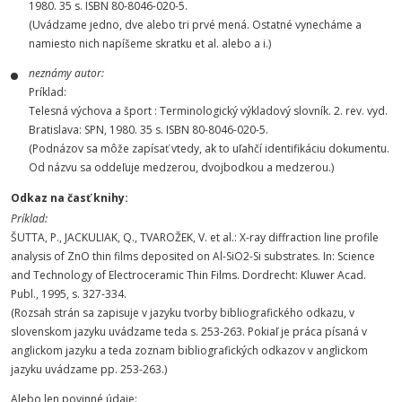
1980. 35 s. ISBN 80-8046-020-5.
(Uvádzame jedno, dve alebo tri prvé mená. Ostatné vynecháme a
namiesto nich napíšeme skratku et al. alebo a i.)
neznámy autor:
Príklad:
Telesná výchova a šport : Terminologický výkladový slovník. 2. rev. vyd.
Bratislava: SPN, 1980. 35 s. ISBN 80-8046-020-5.
(Podnázov sa môže zapísať vtedy, ak to uľahčí identifikáciu dokumentu.
Od názvu sa oddeľuje medzerou, dvojbodkou a medzerou.)
Odkaz na časť knihy:
Príklad:
ŠUTTA, P., JACKULIAK, Q., TVAROŽEK, V. et al.: X-ray diffraction line profile
analysis of ZnO thin films deposited on Al-SiO2-Si substrates. In: Science
and Technology of Electroceramic Thin Films. Dordrecht: Kluwer Acad.
Publ., 1995, s. 327-334.
(Rozsah strán sa zapisuje v jazyku tvorby bibliografického odkazu, v
slovenskom jazyku uvádzame teda s. 253-263. Pokiaľ je práca písaná v
anglickom jazyku a teda zoznam bibliografických odkazov v anglickom
jazyku uvádzame pp. 253-263.)
Alebo len povinné údaje: