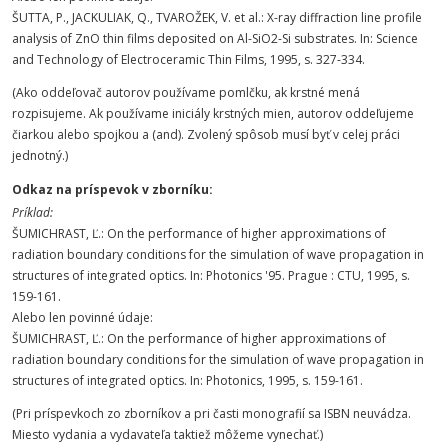
ŠUTTA, P., JACKULIAK, Q., TVAROŽEK, V. et al.: X-ray diffraction line profile
analysis of ZnO thin films deposited on Al-SiO2-Si substrates. In: Science
and Technology of Electroceramic Thin Films, 1995, s. 327-334.
(Ako oddeľovač autorov používame pomlčku, ak krstné mená
rozpisujeme. Ak používame iniciály krstných mien, autorov oddeľujeme
čiarkou alebo spojkou a (and). Zvolený spôsob musí byť v celej práci
jednotný.)
Odkaz na príspevok v zborníku:
Príklad:
ŠUMICHRAST, Ľ.: On the performance of higher approximations of
radiation boundary conditions for the simulation of wave propagation in
structures of integrated optics. In: Photonics '95. Prague : CTU, 1995, s.
159-161.
Alebo len povinné údaje:
ŠUMICHRAST, Ľ.: On the performance of higher approximations of
radiation boundary conditions for the simulation of wave propagation in
structures of integrated optics. In: Photonics, 1995, s. 159-161.
(Pri príspevkoch zo zborníkov a pri časti monografií sa ISBN neuvádza.
Miesto vydania a vydavateľa taktiež môžeme vynechať.)