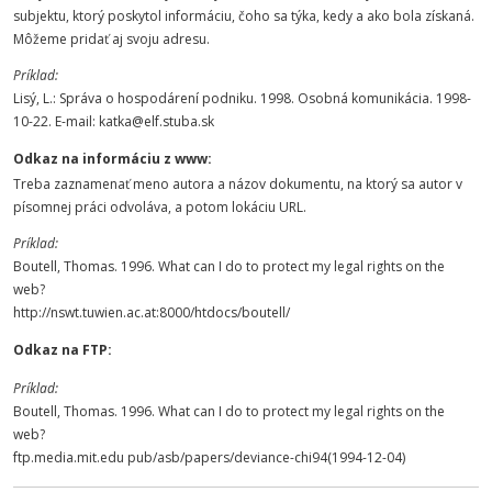
subjektu, ktorý poskytol informáciu, čoho sa týka, kedy a ako bola získaná.
Môžeme pridať aj svoju adresu.
Príklad:
Lisý, L.: Správa o hospodárení podniku. 1998. Osobná komunikácia. 1998-
10-22. E-mail: katka@elf.stuba.sk
Odkaz na informáciu z www:
Treba zaznamenať meno autora a názov dokumentu, na ktorý sa autor v
písomnej práci odvoláva, a potom lokáciu URL.
Príklad:
Boutell, Thomas. 1996. What can I do to protect my legal rights on the
web?
http://nswt.tuwien.ac.at:8000/htdocs/boutell/
Odkaz na FTP:
Príklad:
Boutell, Thomas. 1996. What can I do to protect my legal rights on the
web?
ftp.media.mit.edu pub/asb/papers/deviance-chi94(1994-12-04)