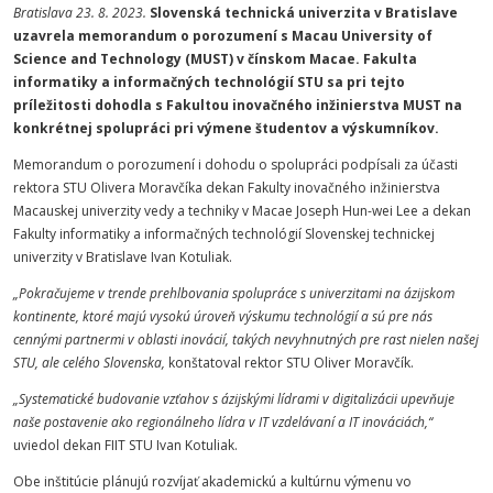
Bratislava 23. 8. 2023.
Slovenská technická univerzita v Bratislave
uzavrela memorandum o porozumení s Macau University of
Science and Technology (MUST) v čínskom Macae. Fakulta
informatiky a informačných technológií STU sa pri tejto
príležitosti dohodla s Fakultou inovačného inžinierstva MUST na
konkrétnej spolupráci pri výmene študentov a výskumníkov.
Memorandum o porozumení i dohodu o spolupráci podpísali za účasti
rektora STU Olivera Moravčíka dekan Fakulty inovačného inžinierstva
Macauskej univerzity vedy a techniky v Macae Joseph Hun-wei Lee a dekan
Fakulty informatiky a informačných technológií Slovenskej technickej
univerzity v Bratislave Ivan Kotuliak.
„Pokračujeme v trende prehlbovania spolupráce s univerzitami na ázijskom
kontinente, ktoré majú vysokú úroveň výskumu technológií a sú pre nás
cennými partnermi v oblasti inovácií, takých nevyhnutných pre rast nielen našej
STU, ale celého Slovenska,
konštatoval rektor STU Oliver Moravčík.
„Systematické budovanie vzťahov s ázijskými lídrami v digitalizácii upevňuje
naše postavenie ako regionálneho lídra v IT vzdelávaní a IT inováciách,“
uviedol dekan FIIT STU Ivan Kotuliak.
Obe inštitúcie plánujú rozvíjať akademickú a kultúrnu výmenu vo