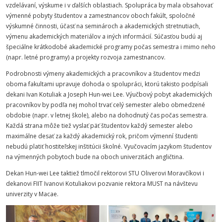
vzdelávaní, výskume i v ďalších oblastiach. Spolupráca by mala obsahovať
výmenné pobyty študentov a zamestnancov oboch fakúlt, spoločné
výskumné činnosti, účasť na seminároch a akademických stretnutiach,
výmenu akademických materiálov a iných informácií. Súčasťou budú aj
špeciálne krátkodobé akademické programy počas semestra i mimo neho
(napr. letné programy) a projekty rozvoja zamestnancov.
Podrobnosti výmeny akademických a pracovníkov a študentov medzi
oboma fakultami upravuje dohoda o spolupráci, ktorú takisto podpísali
dekani Ivan Kotuliak a Joseph Hun-wei Lee. Výučbový pobyt akademických
pracovníkov by podľa nej mohol trvať celý semester alebo obmedzené
obdobie (napr. v letnej škole), alebo na dohodnutý čas počas semestra.
Každá strana môže tiež vyslať päť študentov každý semester alebo
maximálne desať za každý akademický rok, pričom výmenní študenti
nebudú platiť hostiteľskej inštitúcii školné. Vyučovacím jazykom študentov
na výmenných pobytoch bude na oboch univerzitách angličtina.
Dekan Hun-wei Lee taktiež tlmočil rektorovi STU Oliverovi Moravčíkovi i
dekanovi FIIT Ivanovi Kotuliakovi pozvanie rektora MUST na návštevu
univerzity v Macae.