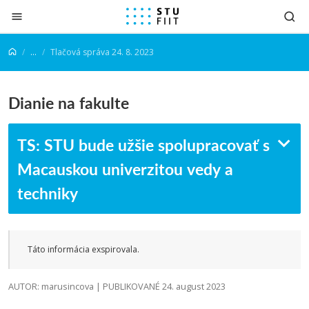
Prejsť na obsah
...
Tlačová správa 24. 8. 2023
Dianie na fakulte
TS: STU bude užšie spolupracovať s
Macauskou univerzitou vedy a
techniky
Táto informácia exspirovala.
AUTOR: marusincova | PUBLIKOVANÉ 24. august 2023