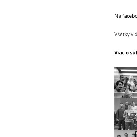
Na
faceb
Všetky vid
Viac o sú