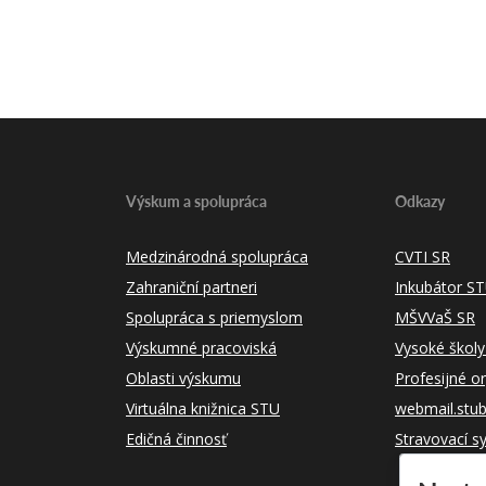
Výskum a spolupráca
Odkazy
Medzinárodná spolupráca
CVTI SR
Zahraniční partneri
Inkubátor S
Spolupráca s priemyslom
MŠVVaŠ SR
Výskumné pracoviská
Vysoké školy
Oblasti výskumu
Profesijné o
Virtuálna knižnica STU
webmail.stu
Edičná činnosť
Stravovací s