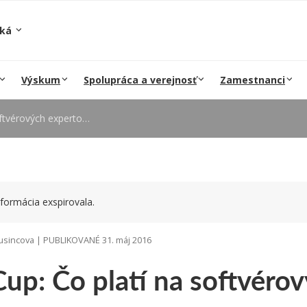
ská
Výskum
Spolupráca a verejnosť
Zamestnanci
ových expertov z praxe?
formácia exspirovala.
sincova | PUBLIKOVANÉ 31. máj 2016
up: Čo platí na softvéro