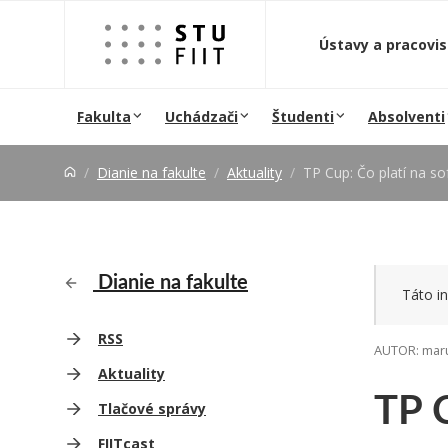
Prejsť na obsah
Ústavy a pracovi
Fakulta
Uchádzači
Študenti
Absolventi
Dianie na fakulte
Aktuality
TP Cup: Čo platí na softvér
Dianie na fakulte
Táto in
RSS
AUTOR: maru
Aktuality
TP C
Tlačové správy
FIITcast