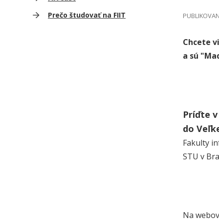
Prečo študovať na FIIT
PUBLIKOVANÉ
Chcete v
a sú "Mad
Príďte v
do Veľke
Fakulty i
STU v Brat
Na webový