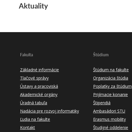
Aktuality
Fakulta
Štúdium
Základné informácie
Štúdium na fakulte
Tlačové správy
Organizácia štúdia
Ústavy a pracoviská
Poplatky za štúdium
Akademické orgány
Prijímacie konanie
Úradná tabuľa
Štipendiá
Nadácia pre rozvoj informatiky
Ambasádori STU
Ľudia na fakulte
Erasmus mobility
Kontakt
Študijné oddelenie