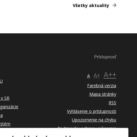
Všetky aktuality
Prístupnosť
A++
A+
A
TU
Farebná verzia
Mapa stránky
 v SR
RSS
rganizácie
Vyhlásenie o prístupnosti
ba
Upozornenie na chybu
ystém
Podmienky ochrany súkromia
Využívanie cookies