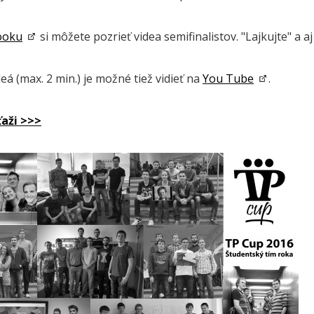
ooku
si môžete pozrieť videa semifinalistov. "Lajkujte" a a
eá (max. 2 min.) je možné tiež vidieť na
You Tube
.
ťaži >>>