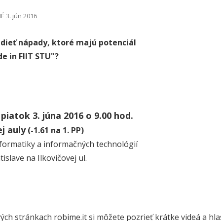
 3. jún 2016
idieť nápady, ktoré majú potenciál
e in FIIT STU"?
 piatok 3. júna 2016 o 9.00 hod.
j auly
(-1.61 na 1. PP)
nformatiky a informačných technológií
islave na Ilkovičovej ul.
ch stránkach robime.it si môžete pozrieť krátke videá a hla