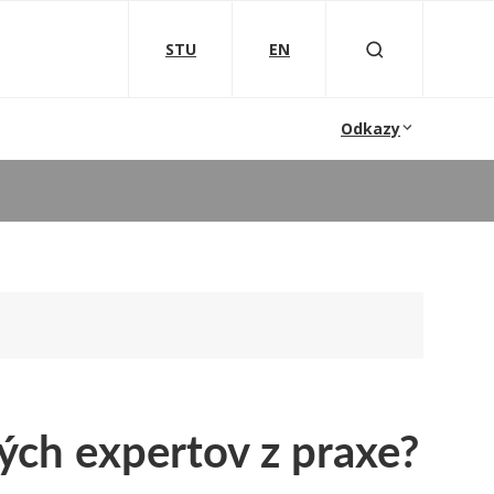
STU
EN
Odkazy
vých expertov z praxe?